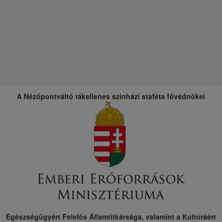
A Nézőpontváltó rákellenes színházi staféta fővédnökei
Egészségügyért Felelős Államtitkársága, valamint a Kultúráért