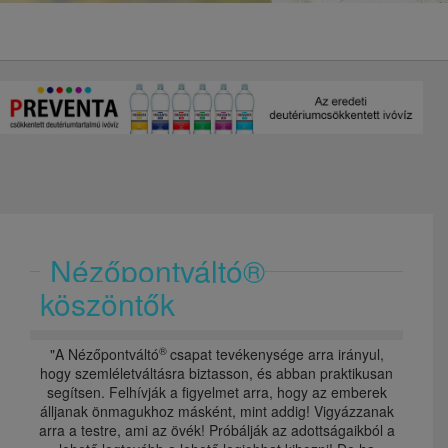
Nézőpontváltó®
köszöntők
®
"A Nézőpontváltó
csapat tevékenysége arra irányul,
hogy szemléletváltásra biztasson, és abban praktikusan
segítsen. Felhívják a figyelmet arra, hogy az emberek
álljanak önmagukhoz másként, mint addig! Vigyázzanak
arra a testre, ami az övék! Próbálják az adottságaikból a