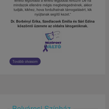
lehető legtovább a lehető legjobbat kihozni! De ha
mindazok ellenére mégis megbetegednének, akkor
tudják, kikhez, hova fordulhatnak támogatásért, kik
nyújtanak segítő kezet.”
Dr. Borbényi Erika, Szedlacsek Emília és Sári Edina
köszöntő üzenete az oldalra látogatóknak.
Tovább olvasom
Belvárosi Színház