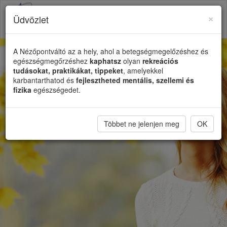
×
Üdvözlet
Toggl
naviga
A Nézőpontváltó az a hely, ahol a betegségmegelőzéshez és
egészségmegőrzéshez
kaphatsz
olyan
rekreációs
tudásokat, praktikákat, tippeket
, amelyekkel
karbantarthatod és
fejlesztheted mentális, szellemi és
fizika
egészségedet.
Többet ne jelenjen meg
OK