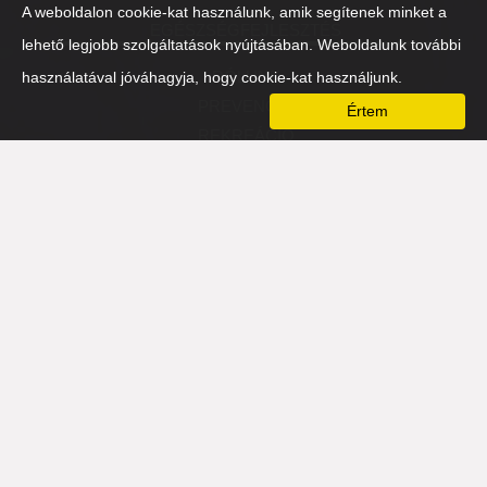
A weboldalon cookie-kat használunk, amik segítenek minket a
EGÉSZSÉGFEJLESZTÉS
lehető legjobb szolgáltatások nyújtásában. Weboldalunk további
RÓLUNK
használatával jóváhagyja, hogy cookie-kat használjunk.
PREVENCIÓ
Értem
REKREÁCIÓ
FIZIKAI
SZELLEMI
MENTÁLIS
NÉZŐPONTVÁLTÓ-EST 2016
HOZZÁTARTOZÓK
PARTNEREK
TÁMASZADÓ SZERVEZETEK
PARTNEREK
ÉLETMÓDVÁLTÓ
ÉTELVÁLTÓ