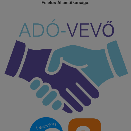
Felelős Államtitkársága.