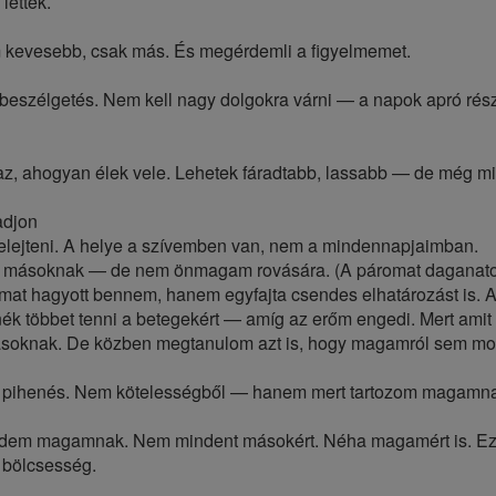
lettek.
m kevesebb, csak más. És megérdemli a figyelmemet.
 beszélgetés. Nem kell nagy dolgokra várni — a napok apró rész
az, ahogyan élek vele. Lehetek fáradtabb, lassabb — de még 
adjon
elejteni. A helye a szívemben van, nem a mindennapjaimban.
nék másoknak — de nem önmagam rovására. (A páromat daganat
lmat hagyott bennem, hanem egyfajta csendes elhatározást is. 
nék többet tenni a betegekért — amíg az erőm engedi. Mert ami
másoknak. De közben megtanulom azt is, hogy magamról sem mon
pihenés. Nem kötelességből — hanem mert tartozom magamna
gedem magamnak. Nem mindent másokért. Néha magamért is. E
 bölcsesség.