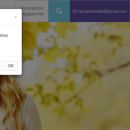
Kontrasztos
nezopontvalto@gmail.com
megjelenítés
×
Keresés
éshez
OK