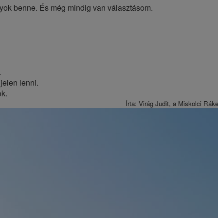
agyok benne. És még mindig van választásom.
…
elen lenni.
k.
Írta: Virág Judit, a Miskolci Rák