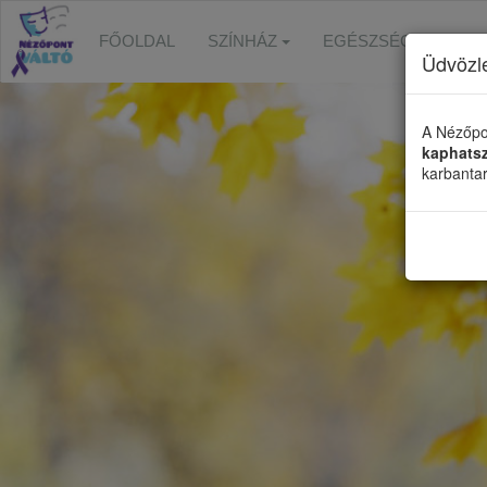
FŐOLDAL
SZÍNHÁZ
EGÉSZSÉGFEJLESZ
Üdvözl
A Nézőpo
kaphats
karbanta