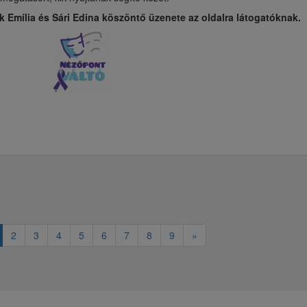
k Emília és Sári Edina köszöntő üzenete az oldalra látogatóknak.
2
3
4
5
6
7
8
9
»