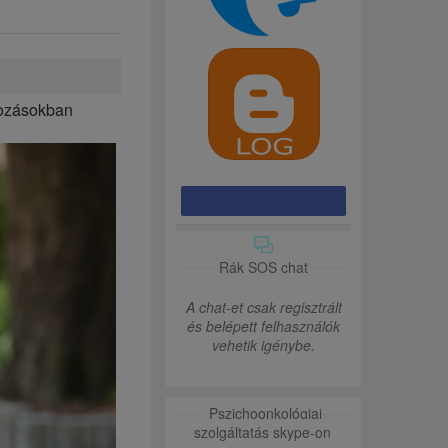
tozásokban
Rák SOS chat
A chat-et csak regisztrált
és belépett felhasználók
vehetik igénybe.
Pszichoonkológiai
szolgáltatás skype-on