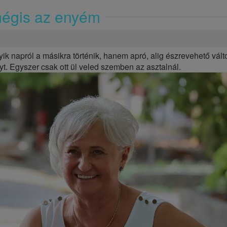
égis az enyém
ik napról a másikra történik, hanem apró, alig észrevehető vál
. Egyszer csak ott ül veled szemben az asztalnál.