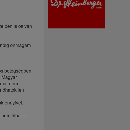
eiben is ott van
mindig önmagam
os betegségben
A Magyar
t már nem
dhatok le.)
k ennyivel.
z nem hiba —