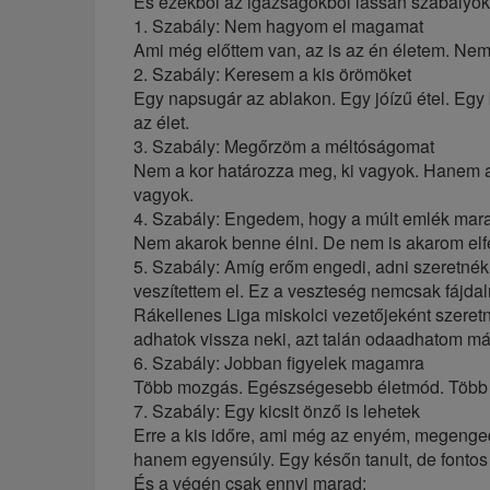
És ezekből az igazságokból lassan szabályok 
1. Szabály: Nem hagyom el magamat
Ami még előttem van, az is az én életem. Ne
2. Szabály: Keresem a kis örömöket
Egy napsugár az ablakon. Egy jóízű étel. Egy
az élet.
3. Szabály: Megőrzöm a méltóságomat
Nem a kor határozza meg, ki vagyok. Hanem 
vagyok.
4. Szabály: Engedem, hogy a múlt emlék mar
Nem akarok benne élni. De nem is akarom elf
5. Szabály: Amíg erőm engedi, adni szeret
veszítettem el. Ez a veszteség nemcsak fájda
Rákellenes Liga miskolci vezetőjeként szeret
adhatok vissza neki, azt talán odaadhatom 
6. Szabály: Jobban figyelek magamra
Több mozgás. Egészségesebb életmód. Több 
7. Szabály: Egy kicsit önző is lehetek
Erre a kis időre, ami még az enyém, megen
hanem egyensúly. Egy későn tanult, de fontos
És a végén csak ennyi marad: