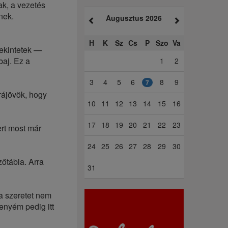
ak, a vezetés
nek.
Augusztus 2026
H
K
Sz
Cs
P
Szo
Va
tekintetek —
baj. Ez a
1
2
3
4
5
6
8
9
7
rájövök, hogy
10
11
12
13
14
15
16
17
18
19
20
21
22
23
ert most már
24
25
26
27
28
29
30
őtábla. Arra
31
a szeretet nem
 enyém pedig itt