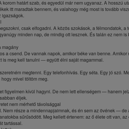
. A korom határt szab, és egyedül már nem ugyanaz. A hosszú ut
ek itt maradtak bennem, és valahogy még most is tovább visz
 igazságok.
l
megszokni, csak elfogadni. A közös szokások, a félmondatok, a 
anúgy minden nap, de mindig ott lesznek. És talán ez nem is 
 a magány
os a csend. De vannak napok, amikor béke van benne. Amikor 
is meg kell tanulni — együtt élni saját magammal.
 szeretném megtenni. Egy telefonhívás. Egy séta. Egy jó szó. M
 hogy mivel töltöm meg.
t figyelmen kívül hagyni. De nem lett ellenségem — hanem jelz
sabban éljek.
retet nem mérhető távolsággal
vel. Nem része a mindennapjaimnak, és én sem az övének — de 
anatokba sűrűsödött. Meg kellett értenem: az ő élete ott van, az
t tartással.