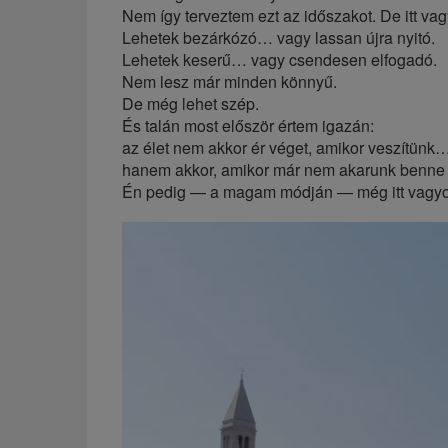
Nem így terveztem ezt az időszakot. De itt v
Lehetek bezárkózó… vagy lassan újra nyitó.
Lehetek keserű… vagy csendesen elfogadó.
Nem lesz már minden könnyű.
De még lehet szép.
És talán most először értem igazán:
az élet nem akkor ér véget, amikor veszítünk
hanem akkor, amikor már nem akarunk benne j
Én pedig — a magam módján — még itt vagyo