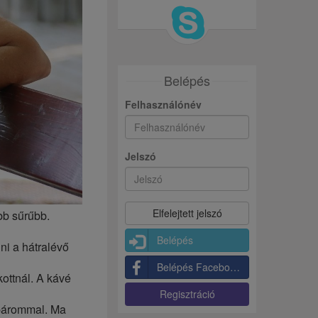
Belépés
Felhasználónév
Jelszó
bb sűrűbb.
Belépés
ni a hátralévő
Belépés Facebookkal
ottnál. A kávé
Regisztráció
 párommal. Ma