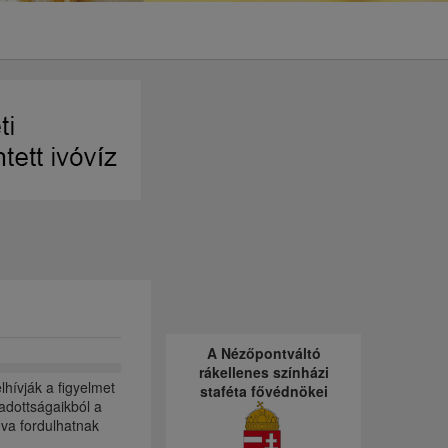
A Nézőpontváltó
rákellenes színházi
hívják a figyelmet
staféta fővédnökei
adottságaikból a
ova fordulhatnak