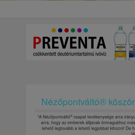
Nézőpontváltó® köszö
®
"A Nézőpontváltó
csapat tevékenysége arra irányu
arra, hogy az emberek álljanak önmagukhoz máské
lehető legtovább a lehető legjobbat kihozni! De
t