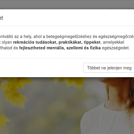
TÉS
TÁMASZADÓ SZERVEZETEK
ÉLETMÓDVÁLTÓ
et
ntváltó az a hely, ahol a betegségmegelőzéshez és egészségmegőrz
z
olyan
rekreációs tudásokat, praktikákat, tippeket
, amelyekkel
rthatod és
fejlesztheted mentális, szellemi és fizika
egészségedet.
Többet ne jelenjen meg