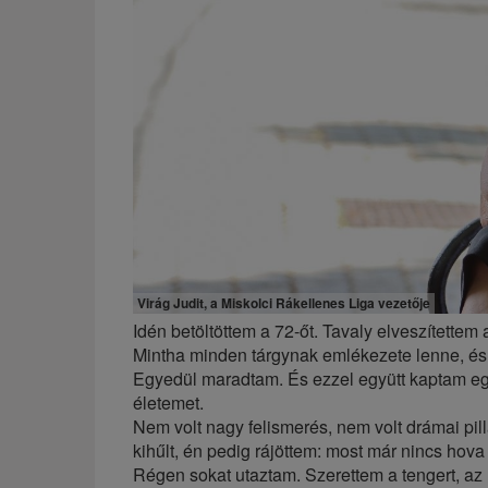
Virág Judit, a Miskolci Rákellenes Liga vezetője
Idén betöltöttem a 72-őt. Tavaly elveszítette
Mintha minden tárgynak emlékezete lenne, é
Egyedül maradtam. És ezzel együtt kaptam egy ú
életemet.
Nem volt nagy felismerés, nem volt drámai pi
kihűlt, én pedig rájöttem: most már nincs hov
Régen sokat utaztam. Szerettem a tengert, az 