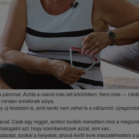
m a páromat. Azóta a csend más lett körülöttem. Nem üres — inká
s minden emléknek súlya.
j feladatot is, amit senki nem vehet le a vállamról: újragondol
llanat. Csak egy reggel, amikor tovább maradtam ülve a megszok
a halogatni azt, hogy szembenézzek azzal, ami van.
utazást, azokat a helyeket, ahová évről évre visszatérhettem a