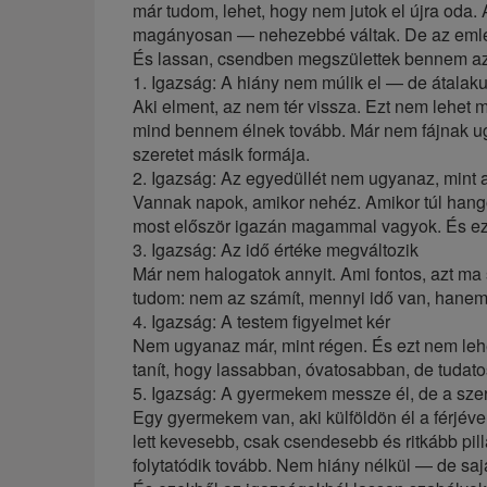
már tudom, lehet, hogy nem jutok el újra oda
magányosan — nehezebbé váltak. De az emlék
És lassan, csendben megszülettek bennem az
1. Igazság: A hiány nem múlik el — de átalaku
Aki elment, az nem tér vissza. Ezt nem lehet 
mind bennem élnek tovább. Már nem fájnak ugy
szeretet másik formája.
2. Igazság: Az egyedüllét nem ugyanaz, mint
Vannak napok, amikor nehéz. Amikor túl hang
most először igazán magammal vagyok. És ezt 
3. Igazság: Az idő értéke megváltozik
Már nem halogatok annyit. Ami fontos, azt ma
tudom: nem az számít, mennyi idő van, hanem
4. Igazság: A testem figyelmet kér
Nem ugyanaz már, mint régen. És ezt nem lehe
tanít, hogy lassabban, óvatosabban, de tudato
5. Igazság: A gyermekem messze él, de a sze
Egy gyermekem van, aki külföldön él a férjé
lett kevesebb, csak csendesebb és ritkább pill
folytatódik tovább. Nem hiány nélkül — de sajá