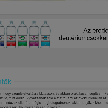
ntők
l, hogy szemléletváltásra biztasson, és abban praktikusan segítsen. Fel
nt, mint addig! Vigyázzanak arra a testre, ami az övék! Próbálják az 
 ha mindazok ellenére mégis megbetegednének, akkor tudják, kikhez, h
ámogatásért, kik nyújtanak segítő kezet.”