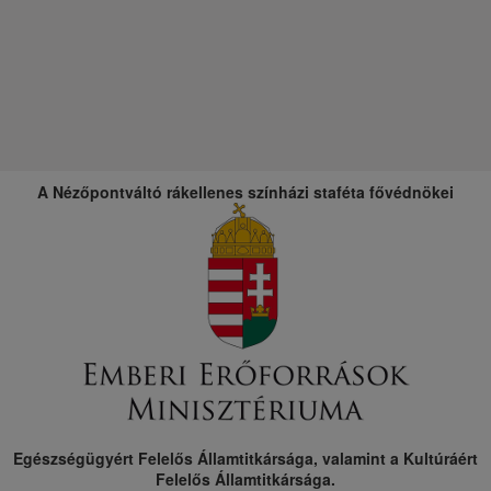
A Nézőpontváltó rákellenes színházi staféta fővédnökei
Egészségügyért Felelős Államtitkársága, valamint a Kultúráért
Felelős Államtitkársága.