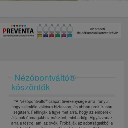
Nézőpontváltó®
köszöntők
®
"A Nézőpontváltó
csapat tevékenysége arra irányul,
hogy szemléletváltásra biztasson, és abban praktikusan
segítsen. Felhívják a figyelmet arra, hogy az emberek
álljanak önmagukhoz másként, mint addig! Vigyázzanak
arra a testre, ami az övék! Próbálják az adottságaikból a