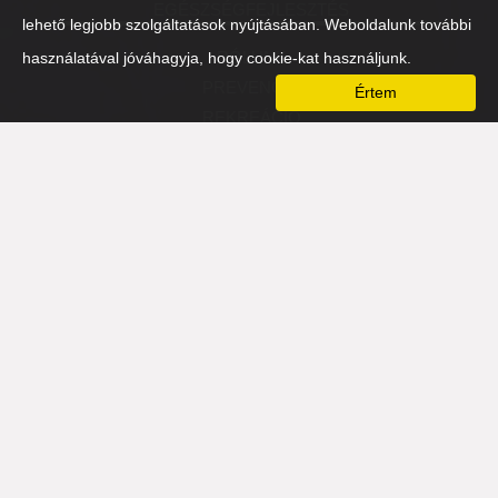
EGÉSZSÉGFEJLESZTÉS
lehető legjobb szolgáltatások nyújtásában. Weboldalunk további
RÓLUNK
használatával jóváhagyja, hogy cookie-kat használjunk.
PREVENCIÓ
Értem
REKREÁCIÓ
FIZIKAI
SZELLEMI
MENTÁLIS
NÉZŐPONTVÁLTÓ-EST 2016
HOZZÁTARTOZÓK
PARTNEREK
TÁMASZADÓ SZERVEZETEK
PARTNEREK
ÉLETMÓDVÁLTÓ
ÉTELVÁLTÓ