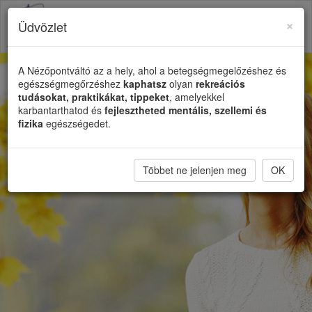
×
Üdvözlet
Toggl
naviga
A Nézőpontváltó az a hely, ahol a betegségmegelőzéshez és
egészségmegőrzéshez
kaphatsz
olyan
rekreációs
tudásokat, praktikákat, tippeket
, amelyekkel
karbantarthatod és
fejlesztheted mentális, szellemi és
fizika
egészségedet.
Többet ne jelenjen meg
OK