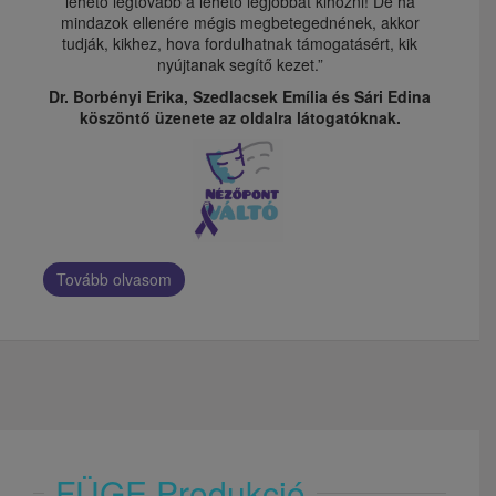
lehető legtovább a lehető legjobbat kihozni! De ha
mindazok ellenére mégis megbetegednének, akkor
tudják, kikhez, hova fordulhatnak támogatásért, kik
nyújtanak segítő kezet.”
Dr. Borbényi Erika, Szedlacsek Emília és Sári Edina
köszöntő üzenete az oldalra látogatóknak.
Tovább olvasom
FÜGE Produkció