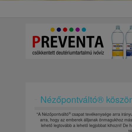
Nézőpontváltó® köszö
®
"A Nézőpontváltó
csapat tevékenysége arra irányu
arra, hogy az emberek álljanak önmagukhoz máské
lehető legtovább a lehető legjobbat kihozni! De
t