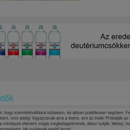
ntők
l, hogy szemléletváltásra biztasson, és abban praktikusan segítsen. Fel
nt, mint addig! Vigyázzanak arra a testre, ami az övék! Próbálják az 
 ha mindazok ellenére mégis megbetegednének, akkor tudják, kikhez, h
ámogatásért, kik nyújtanak segítő kezet.”