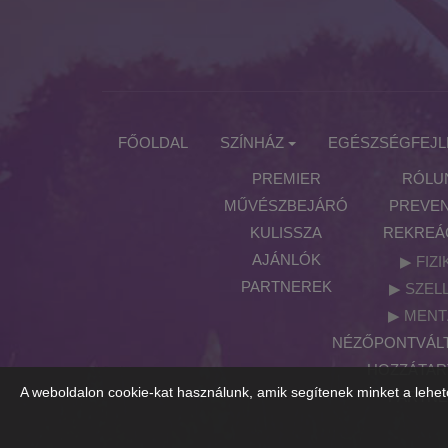
FŐOLDAL
SZÍNHÁZ
EGÉSZSÉGFEJL
PREMIER
RÓLU
MŰVÉSZBEJÁRÓ
PREVEN
KULISSZA
REKREÁ
AJÁNLÓK
FIZI
PARTNEREK
SZEL
MENT
NÉZŐPONTVÁLT
HOZZÁTA
A weboldalon cookie-kat használunk, amik segítenek minket a lehet
PARTN