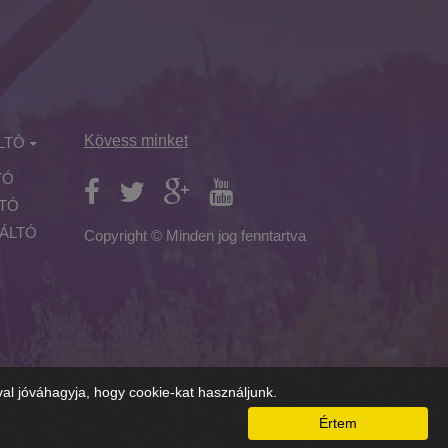
Kövess minket
LTÓ
TÓ
LTÓ
ÁLTÓ
Copyright © Minden jog fenntartva
al jóváhagyja, hogy cookie-kat használjunk.
Értem