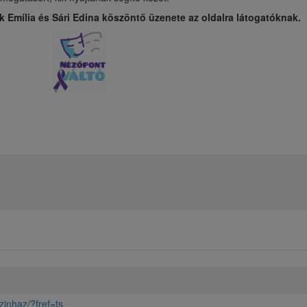
k Emília és Sári Edina köszöntő üzenete az oldalra látogatóknak.
inhaz/?fref=ts