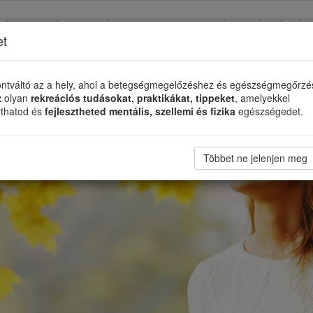
TÉS
TÁMASZADÓ SZERVEZETEK
ÉLETMÓDVÁLTÓ
et
ntváltó az a hely, ahol a betegségmegelőzéshez és egészségmegőrz
z
olyan
rekreációs tudásokat, praktikákat, tippeket
, amelyekkel
rthatod és
fejlesztheted mentális, szellemi és fizika
egészségedet.
Többet ne jelenjen meg