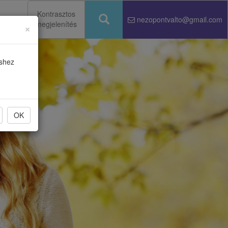
Kontrasztos
nezopontvalto@gmail.com
megjelenítés
×
Keresés
éshez
OK