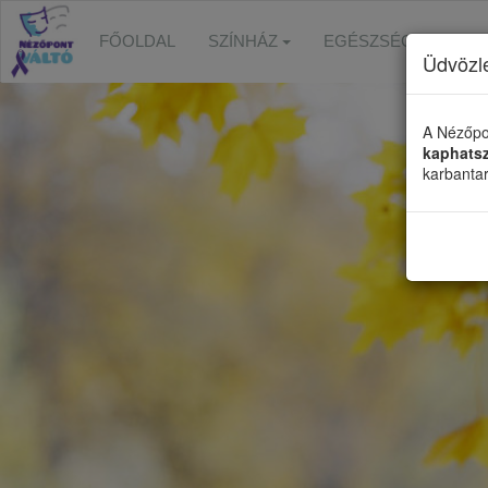
FŐOLDAL
SZÍNHÁZ
EGÉSZSÉGFEJLESZ
Üdvözl
A Nézőpo
kaphats
karbanta