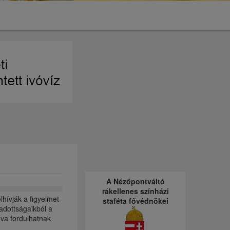
A Nézőpontváltó
rákellenes színházi
hívják a figyelmet
staféta fővédnökei
adottságaikból a
ova fordulhatnak