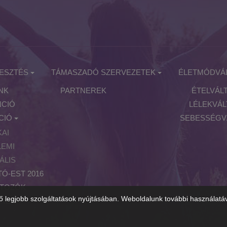
ESZTÉS
TÁMASZADÓ SZERVEZETEK
ÉLETMÓDVÁ
NK
PARTNEREK
ÉTELVÁL
CIÓ
LÉLEKVÁ
CIÓ
SEBESSÉGV
KAI
LEMI
ÁLIS
Ó-EST 2016
RTOZÓK
ő legjobb szolgáltatások nyújtásában. Weboldalunk további használatáv
EREK