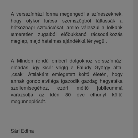
A versszínházi forma megengedi a színészeknek,
hogy olykor furcsa szemszögből láttassák a
hétköznapi szituációkat, amire válaszul a lelkünk
ismeretlen zugaiból előbukkanó rácsodálkozás
meglep, majd hatalmas ajándékká lényegül.
A Minden rendű emberi dolgokhoz versszínházi
előadás úgy kísér végig a Faludy György által
„csak” Attilaként emlegetett költő életén, hogy
annak gondolatvilága igazodik gazdag hagyatéka
szellemiségéhez, ezért méltó jubileummá
varázsolja az idén 80 éve elhunyt költő
megünneplését.
Sári Edina