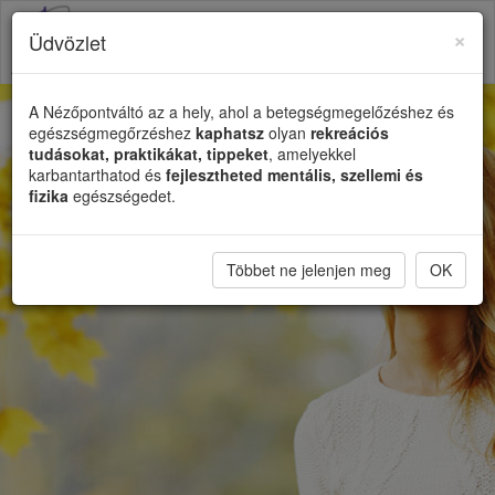
×
Üdvözlet
Toggl
naviga
A Nézőpontváltó az a hely, ahol a betegségmegelőzéshez és
egészségmegőrzéshez
kaphatsz
olyan
rekreációs
tudásokat, praktikákat, tippeket
, amelyekkel
karbantarthatod és
fejlesztheted mentális, szellemi és
fizika
egészségedet.
Többet ne jelenjen meg
OK