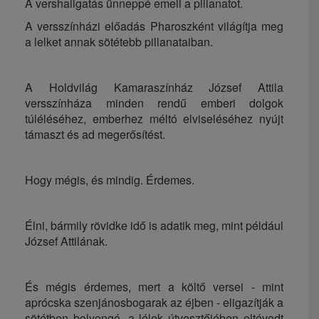
A vershallgatás ünneppé emeli a pillanatot.
A versszínházi előadás Pharoszként világítja meg
a lelket annak sötétebb pillanataiban.
A Holdvilág Kamaraszínház József Attila
versszínháza minden rendű emberi dolgok
túléléséhez, emberhez méltó elviseléséhez nyújt
támaszt és ad megerősítést.
Hogy mégis, és mindig. Érdemes.
Élni, bármily rövidke idő is adatik meg, mint például
József Attilának.
És mégis érdemes, mert a költő versei - mint
aprócska szenjánosbogarak az éjben - eligazítják a
sötétben bolyongó, a lélek útvesztőjében eltévedt