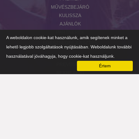
MŰVÉSZBEJÁRÓ
KULISSZA
AJÁNLÓK
PARTNEREK
A weboldalon cookie-kat használunk, amik segítenek minket a
EGÉSZSÉGFEJLESZTÉS
lehető legjobb szolgáltatások nyújtásában. Weboldalunk további
RÓLUNK
használatával jóváhagyja, hogy cookie-kat használjunk.
PREVENCIÓ
Értem
REKREÁCIÓ
FIZIKAI
SZELLEMI
MENTÁLIS
NÉZŐPONTVÁLTÓ-EST 2016
HOZZÁTARTOZÓK
PARTNEREK
TÁMASZADÓ SZERVEZETEK