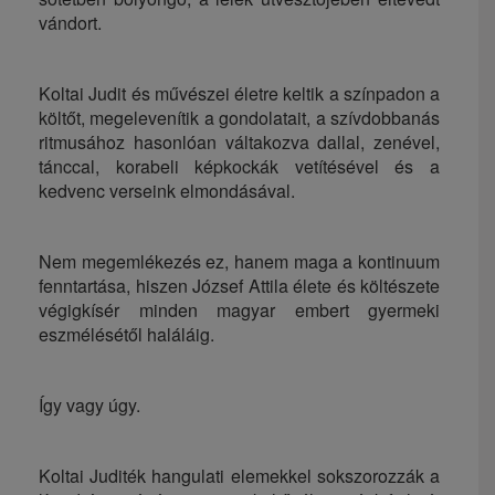
vándort.
Koltai Judit és művészei életre keltik a színpadon a
költőt, megelevenítik a gondolatait, a szívdobbanás
ritmusához hasonlóan váltakozva dallal, zenével,
tánccal, korabeli képkockák vetítésével és a
kedvenc verseink elmondásával.
Nem megemlékezés ez, hanem maga a kontinuum
fenntartása, hiszen József Attila élete és költészete
végigkísér minden magyar embert gyermeki
eszmélésétől haláláig.
Így vagy úgy.
Koltai Juditék hangulati elemekkel sokszorozzák a