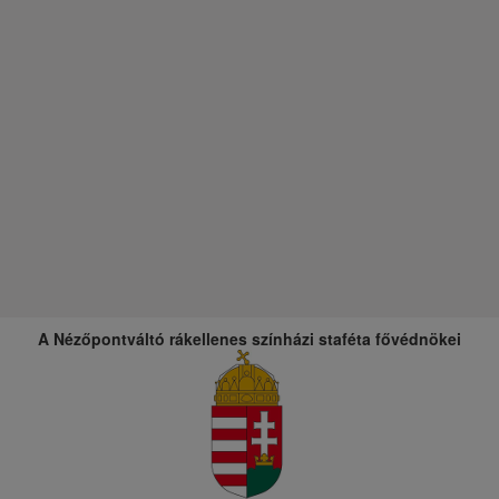
A Nézőpontváltó rákellenes színházi staféta fővédnökei