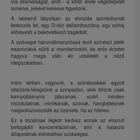
líra drámaiságát, amit - a költő élete végkifejletét
ismerve, jeleket keresve figyelünk.
A lebbenő fátyolban az elmúlás szimbólumát
fedezzük fel, egy D-dúr dallamfoszlány, egy sóhaj
előrevetíti a bekövetkező tragédiát.
A szöveget háromdimenzióssá tevő színészi játék
eszenciává sűríti a mondanivalót, és erős érzetet
hagyva maga után éli utóéletét a néző
idegszálaiban.
Intim térben vagyunk, a színészekkel együtt
létezünk-lélegzünk a színpadon, akik tőlünk csak
karnyújtásnyira játszanak, ezért minden
mozdulatnak, mimikának, szónak, hanglejtésnek
megsokszorozódik az üzenete, ha az hiteles.
Ez a bizalmas légkör kedvez annak az ellazult
befogadói koncentrációnak, ami a katarzis
állapotának eléréséhez szükséges.