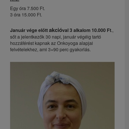
Egy óra 7.500 Ft.
3 óra 15.000 Ft.
akció
Január vége előtt
val 3 alkalom 10.000 Ft
.,
sőt a jelentkezők 30 napi, január végéig tartó
hozzáférést kapnak az Onkoyoga alapjai
felvételekhez, ami 3×90 perc gyakorlás.