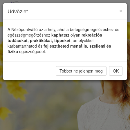
×
Üdvözlet
Toggl
naviga
A Nézőpontváltó az a hely, ahol a betegségmegelőzéshez és
egészségmegőrzéshez
kaphatsz
olyan
rekreációs
tudásokat, praktikákat, tippeket
, amelyekkel
karbantarthatod és
fejlesztheted mentális, szellemi és
fizika
egészségedet.
Többet ne jelenjen meg
OK