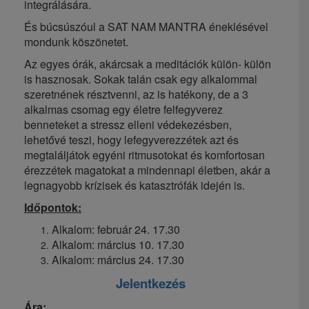
integrálására.
És búcsúszóul a SAT NAM MANTRA éneklésével
mondunk köszönetet.
Az egyes órák, akárcsak a meditációk külön- külön
is hasznosak. Sokak talán csak egy alkalommal
szeretnének résztvenni, az is hatékony, de a 3
alkalmas csomag egy életre felfegyverez
benneteket a stressz elleni védekezésben,
lehetővé teszi, hogy lefegyverezzétek azt és
megtaláljátok egyéni ritmusotokat és komfortosan
érezzétek magatokat a mindennapi életben, akár a
legnagyobb krízisek és katasztrófák idején is.
Időpontok:
Alkalom: február 24. 17.30
Alkalom: március 10. 17.30
Alkalom: március 24. 17.30
Jelentkezés
Ára: