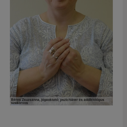
Béres Zsuzsanna, jógaoktató; pszichiáter és addiktológus
szakorvos