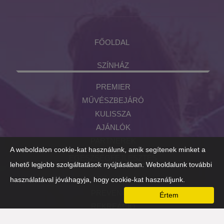
FŐOLDAL
SZÍNHÁZ
PREMIER
MŰVÉSZBEJÁRÓ
KULISSZA
AJÁNLÓK
PARTNEREK
A weboldalon cookie-kat használunk, amik segítenek minket a
EGÉSZSÉGFEJLESZTÉS
lehető legjobb szolgáltatások nyújtásában. Weboldalunk további
RÓLUNK
használatával jóváhagyja, hogy cookie-kat használjunk.
PREVENCIÓ
Értem
REKREÁCIÓ
FIZIKAI