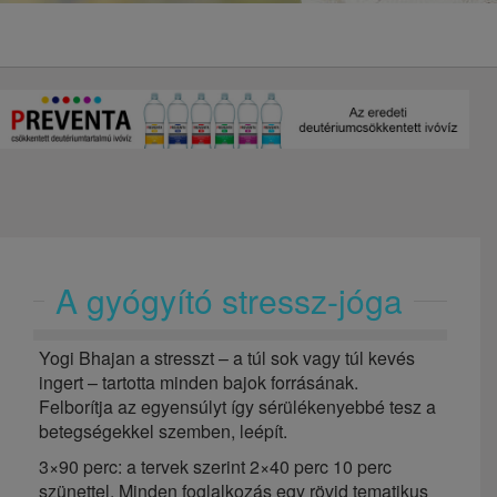
A gyógyító stressz-jóga
Yogi Bhajan a stresszt – a túl sok vagy túl kevés
ingert – tartotta minden bajok forrásának.
Felborítja az egyensúlyt így sérülékenyebbé tesz a
betegségekkel szemben, leépít.
3×90 perc: a tervek szerint 2×40 perc 10 perc
szünettel. Minden foglalkozás egy rövid tematikus