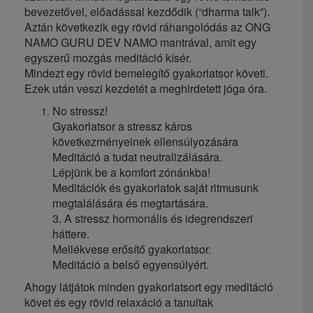
bevezetővel, előadással kezdődik (“dharma talk”).
Aztán következik egy rövid ráhangolódás az ONG
NAMO GURU DEV NAMO mantrával, amit egy
egyszerű mozgás meditáció kísér.
Mindezt egy rövid bemelegítő gyakorlatsor követi.
Ezek után veszi kezdetét a meghirdetett jóga óra.
No stressz!
Gyakorlatsor a stressz káros
következményeinek ellensúlyozására
Meditáció a tudat neutralizálására.
Lépjünk be a komfort zónánkba!
Meditációk és gyakorlatok saját ritmusunk
megtalálására és megtartására.
3. A stressz hormonális és idegrendszeri
háttere.
Mellékvese erősítő gyakorlatsor.
Meditáció a belső egyensúlyért.
Ahogy látjátok minden gyakorlatsort egy meditáció
követ és egy rövid relaxáció a tanultak