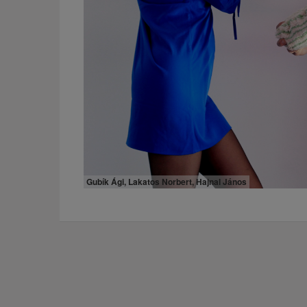
Gubík Ági, Lakatos Norbert, Hajnal János