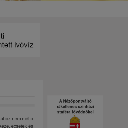
A Nézőpontváltó
rákellenes színházi
staféta fővédnökei
unkához nem méltó
 keze, ecsetek és