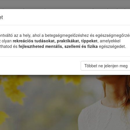
TÉS
TÁMASZADÓ SZERVEZETEK
ÉLETMÓDVÁLTÓ
et
ntváltó az a hely, ahol a betegségmegelőzéshez és egészségmegőrz
z
olyan
rekreációs tudásokat, praktikákat, tippeket
, amelyekkel
rthatod és
fejlesztheted mentális, szellemi és fizika
egészségedet.
Többet ne jelenjen meg