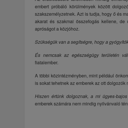
embert próbáló körülmények között dolgoz
szakszemélyzetnek. Azt is tudja, hogy ő és m
akarat és szakmai összefogás kellene, de ú
apróságot a közjóhoz.
Szükségük van a segítségre, hogy a gyógyítók 
És nemcsak az egészségügy területén vált
fiatalember.
A többi közintézményben, mint például önkorm
is sokat tehetnek az emberek az ott dolgozók me
Hiszen értünk dolgoznak, a mi ügyes-bajos 
emberek számára nem mindig nyilvánvaló tény