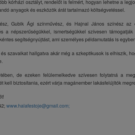
bb kórházi osztályt, rendelőt is felmért, hogyan lehetne a leg
álandó anyagok és eszközök árát tartalmazó költségvetéssel.
űvész, Gubik Ági színművész, és Hajnal János színész az 
és a népszerűségükkel, ismertségükkel szívesen támogatják
nkéntes segítségnyújtást, ami személyes példamutatás is egyben
és szavaikat hallgatva akár még a szkeptikusok is elhiszik, ho
e.
ben, de ezeken felülemelkedve szívesen folytatná a megke
 kell biztosítania, ezért várja magánember lakásfelújítók megre
t!
42;
www.halafestoje@gmail.com;