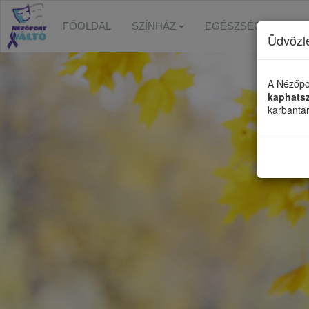
FŐOLDAL
SZÍNHÁZ
EGÉSZSÉGFEJLESZ
Üdvözl
A Nézőpo
kaphats
karbanta