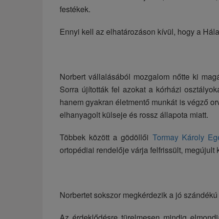
festékek.
Ennyi kell az elhatározáson kívül, hogy a Hála
Norbert vállalásából mozgalom nőtte ki magá
Sorra újították fel azokat a kórházi osztály
hanem gyakran életmentő munkát is végző orv
elhanyagolt külseje és rossz állapota miatt.
Többek között a gödöllői
Tormay Károly Eg
ortopédiai rendelője várja felfrissült, megújul
Norbertet sokszor megkérdezik a jó szándékú se
Az érdeklődésre türelmesen mindig elmondj