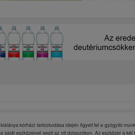
a kislánya kórházi tartózkodása idején figyelt fel a gyógyító m
 saját eszközeivel segít az ott dolgozókon. Az eszközei a két