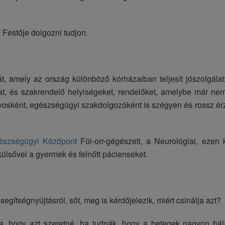
 Festője dolgozni tudjon.
t, amely az ország különböző kórházaiban teljesít jószolgálat
okat, és szakrendelő helyiségeket, rendelőket, amelybe már ne
osként, egészségügyi szakdolgozóként is szégyen és rossz érz
észségügyi Közőpont
Fül-orr-gégészeti, a Neurológiai, ezen
t külsővel a gyermek és felnőtt pácienseket.
gítségnyújtásról, sőt, meg is kérdőjelezik, miért csinálja azt?
a, hogy azt szeretné, ha tudnák, hogy a betegek nagyon hál