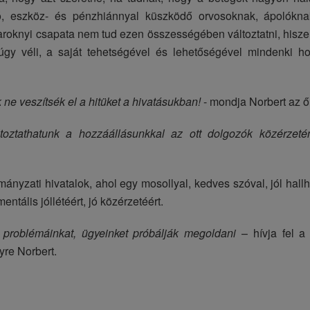
ó, eszköz- és pénzhiánnyal küszködő orvosoknak, ápolókna
aroknyi csapata nem tud ezen összességében változtatni, hiszen
gy véli, a saját tehetségével és lehetőségével mindenki ho
ne veszítsék el a hitüket a hivatásukban!
- mondja Norbert az ő 
oztathatunk a hozzáállásunkkal az ott dolgozók közérzeté
ányzati hivatalok, ahol egy mosollyal, kedves szóval, jól hall
ntális jóllétéért, jó közérzetéért.
problémáinkat, ügyeinket próbálják megoldani
– hívja fel a
re Norbert.