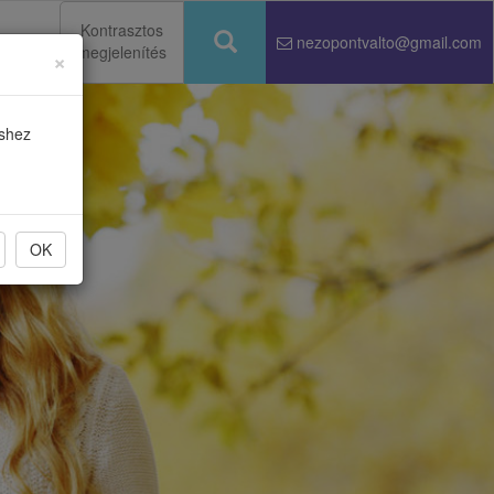
Kontrasztos
nezopontvalto@gmail.com
megjelenítés
×
Keresés
éshez
OK