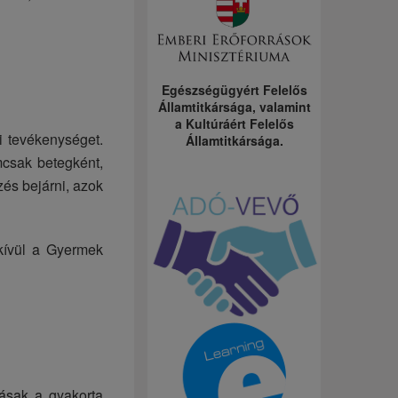
Egészségügyért Felelős
Államtitkársága, valamint
a Kultúráért Felelős
i tevékenységet.
Államtitkársága.
mcsak betegként,
és bejárni, azok
 kívül a Gyermek
ásak a gyakorta