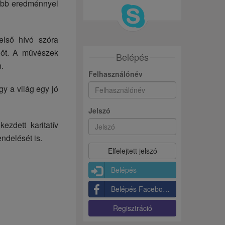
jobb eredménnyel
első hívó szóra
 őt. A művészek
Belépés
.
Felhasználónév
gy a világ egy jó
Jelszó
zdett karitatív
ndelését is.
Belépés
Belépés Facebookkal
Regisztráció