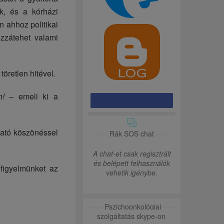
k, és a kórházi
 ahhoz politikai
zzátehet valami
töretlen hitével.
n!
– emeli ki a
ható köszönéssel
Rák SOS chat
A chat-et csak regisztrált
és belépett felhasználók
 figyelmünket az
vehetik igénybe.
Pszichoonkológiai
szolgáltatás skype-on