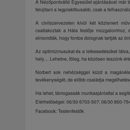
A Nézőpontváltó Egyesület ajánlásával már tö
felújítani a legpraktikusabb, csak a felhaszn
A civilszervezeten kívül két közismert m
csatlakoztak a Hála festője mozgalomhoz, 
elmondták, hogy fontos dolognak tartják az ö
Az optimizmusukat és a lelkesedésüket látva, 
hely… Lehetne, főleg, ha közösen teszünk ért
Norbert sok nehézséggel küzd a magánéleté
tevékenységét, de előbb családja megélhetését
Ha lehet, támogassák munkaajánlattal a segítő
Elérhetőségei: 06/30 6703-507;
06/30 850-75
Facebook: Testenfestők