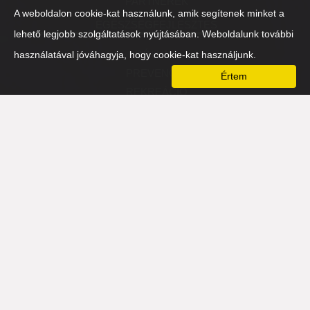
PARTNEREK
A weboldalon cookie-kat használunk, amik segítenek minket a
EGÉSZSÉGFEJLESZTÉS
lehető legjobb szolgáltatások nyújtásában. Weboldalunk további
RÓLUNK
használatával jóváhagyja, hogy cookie-kat használjunk.
PREVENCIÓ
Értem
REKREÁCIÓ
FIZIKAI
SZELLEMI
MENTÁLIS
NÉZŐPONTVÁLTÓ-EST 2016
HOZZÁTARTOZÓK
PARTNEREK
TÁMASZADÓ SZERVEZETEK
PARTNEREK
ÉLETMÓDVÁLTÓ