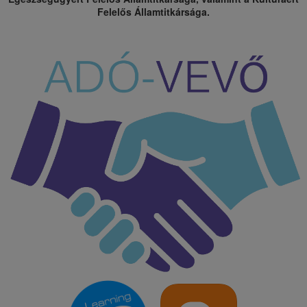
Felelős Államtitkársága.