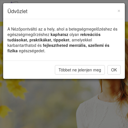
×
Üdvözlet
Toggl
naviga
A Nézőpontváltó az a hely, ahol a betegségmegelőzéshez és
egészségmegőrzéshez
kaphatsz
olyan
rekreációs
tudásokat, praktikákat, tippeket
, amelyekkel
karbantarthatod és
fejlesztheted mentális, szellemi és
fizika
egészségedet.
Többet ne jelenjen meg
OK