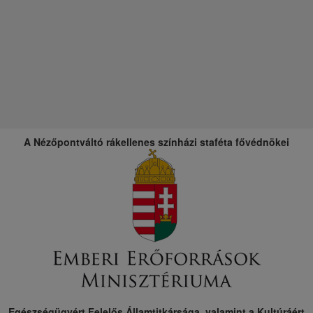
A Nézőpontváltó rákellenes színházi staféta fővédnökei
Egészségügyért Felelős Államtitkársága, valamint a Kultúráért