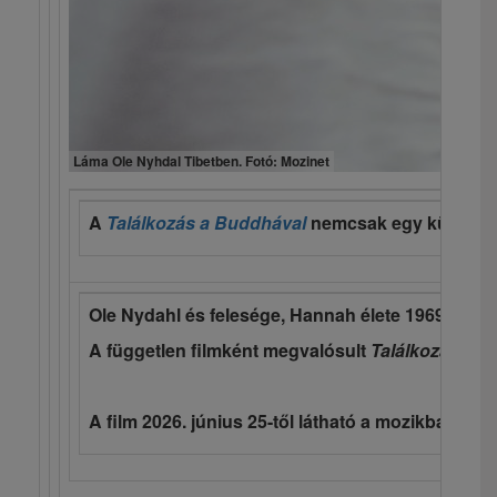
Láma Ole Nyhdal Tibetben. Fotó: Mozinet
A
Találkozás a Buddhával
nemcsak egy különleges
Ole Nydahl és felesége, Hannah élete 1969-ben g
A független filmként megvalósult
Találkozás a 
A film 2026. június 25-től látható a mozikban, fo