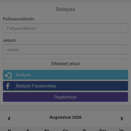
Belépés
Felhasználónév
Jelszó
Belépés
Belépés Facebookkal
Regisztráció
Augusztus 2026
H
K
Sz
Cs
P
Szo
Va