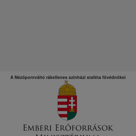
A Nézőpontváltó rákellenes színházi staféta fővédnökei