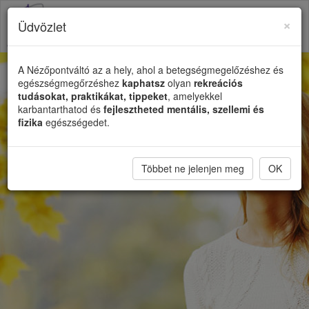
×
Üdvözlet
Toggl
naviga
A Nézőpontváltó az a hely, ahol a betegségmegelőzéshez és
egészségmegőrzéshez
kaphatsz
olyan
rekreációs
tudásokat, praktikákat, tippeket
, amelyekkel
karbantarthatod és
fejlesztheted mentális, szellemi és
fizika
egészségedet.
Többet ne jelenjen meg
OK