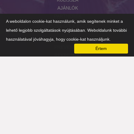
AJÁNLÓK
PARTNEREK
A weboldalon cookie-kat használunk, amik segítenek minket a
EGÉSZSÉGFEJLESZTÉS
lehető legjobb szolgáltatások nyújtásában. Weboldalunk további
RÓLUNK
használatával jóváhagyja, hogy cookie-kat használjunk.
PREVENCIÓ
Értem
REKREÁCIÓ
FIZIKAI
SZELLEMI
MENTÁLIS
NÉZŐPONTVÁLTÓ-EST 2016
HOZZÁTARTOZÓK
PARTNEREK
TÁMASZADÓ SZERVEZETEK
PARTNEREK