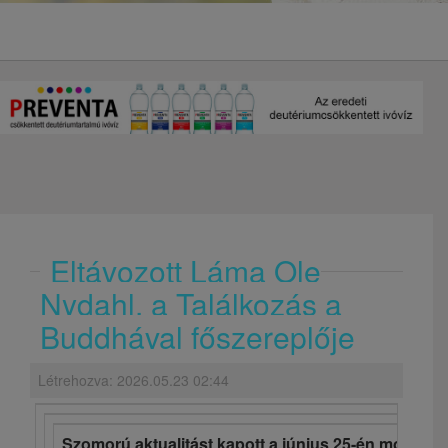
Eltávozott Láma Ole
Nydahl, a Találkozás a
Buddhával főszereplője
Létrehozva: 2026.05.23 02:44
Szomorú aktualitást kapott a június 25-én mozikba