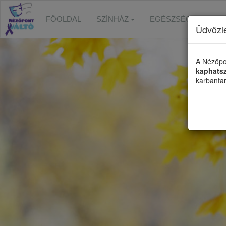
FŐOLDAL
SZÍNHÁZ
EGÉSZSÉGFEJLESZ
Üdvözl
A Nézőpo
kaphats
karbanta