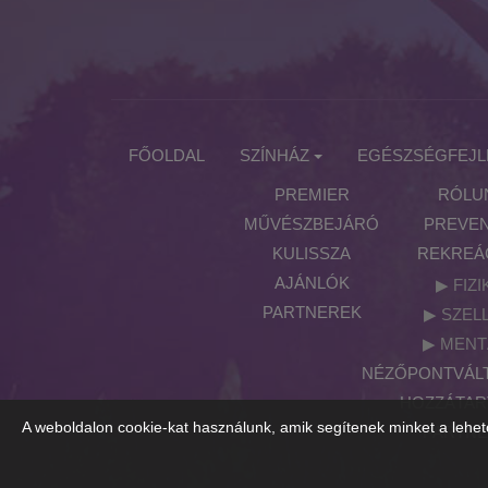
FŐOLDAL
SZÍNHÁZ
EGÉSZSÉGFEJL
PREMIER
RÓLU
MŰVÉSZBEJÁRÓ
PREVEN
KULISSZA
REKREÁ
AJÁNLÓK
FIZI
PARTNEREK
SZEL
MENT
NÉZŐPONTVÁLT
HOZZÁTA
A weboldalon cookie-kat használunk, amik segítenek minket a lehet
PARTN