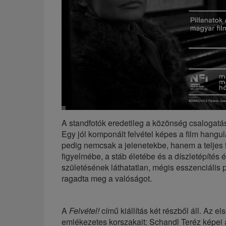
A standfotók eredetileg a közönség csalogatás
Egy jól komponált felvétel képes a film hangula
pedig nemcsak a jelenetekbe, hanem a teljes f
figyelmébe, a stáb életébe és a díszletépítés
születésének láthatatlan, mégis esszenciális 
ragadta meg a valóságot.
A
Felvétel!
című kiállítás két részből áll. Az e
emlékezetes korszakait: Schandl Teréz képei