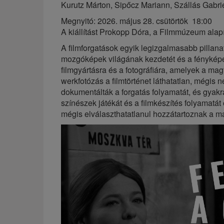
Kurutz Márton, Sipőcz Mariann, Szállás Gabrie
Megnyitó: 2026. május 28. csütörtök 18:00
A kiállítást Prokopp Dóra, a Filmmúzeum alapí
A filmforgatások egyik legizgalmasabb pillan
mozgóképek világának kezdetét és a fényképező
filmgyártásra és a fotográfiára, amelyek a ma
werkfotózás a filmtörténet láthatatlan, mégis n
dokumentálták a forgatás folyamatát, és gyakra
színészek játékát és a filmkészítés folyamatát
mégis elválaszthatatlanul hozzátartoznak a ma