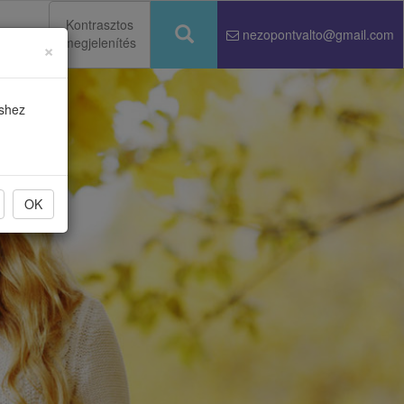
Kontrasztos
nezopontvalto@gmail.com
megjelenítés
×
Keresés
éshez
OK