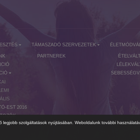
ESZTÉS
TÁMASZADÓ SZERVEZETEK
ÉLETMÓDVÁ
NK
PARTNEREK
ÉTELVÁL
CIÓ
LÉLEKVÁ
CIÓ
SEBESSÉGV
KAI
LEMI
ÁLIS
Ó-EST 2016
RTOZÓK
ő legjobb szolgáltatások nyújtásában. Weboldalunk további használatáv
EREK