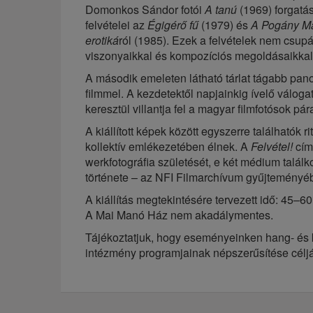
Domonkos Sándor fotói
A tanú
(1969) forgatá
felvételei az
Égigérő fű
(1979) és
A Pogány M
erotiká
ról (1985). Ezek a felvételek nem csup
viszonyaikkal és kompozíciós megoldásaikkal a 
A második emeleten látható tárlat tágabb pano
filmmel. A kezdetektől napjainkig ívelő váloga
keresztül villantja fel a magyar filmfotósok pá
A kiállított képek között egyszerre találhatók
kollektív emlékezetében élnek. A
Felvétel!
című
werkfotográfia születését, e két médium talál
története – az NFI Filmarchívum gyűjteményéb
‍A kiállítás megtekintésére tervezett idő: 45–6
A Mai Manó Ház nem akadálymentes.
Tájékoztatjuk, hogy eseményeinken hang- és k
intézmény programjainak népszerűsítése céljá