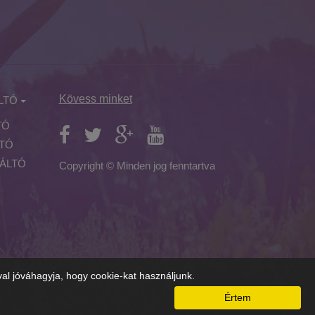
Kövess minket
LTÓ
TÓ
LTÓ
ÁLTÓ
Copyright © Minden jog fenntartva
al jóváhagyja, hogy cookie-kat használjunk.
Értem