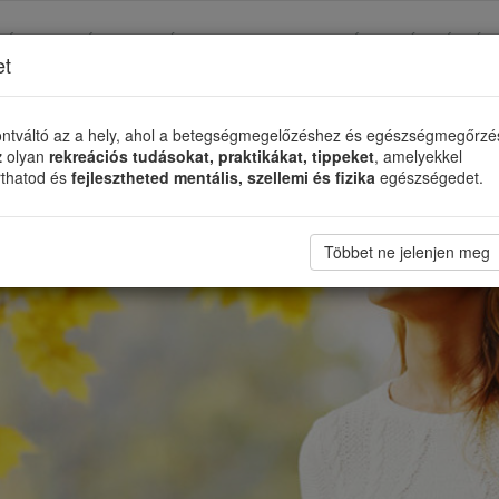
TÉS
TÁMASZADÓ SZERVEZETEK
ÉLETMÓDVÁLTÓ
et
ntváltó az a hely, ahol a betegségmegelőzéshez és egészségmegőrz
z
olyan
rekreációs tudásokat, praktikákat, tippeket
, amelyekkel
rthatod és
fejlesztheted mentális, szellemi és fizika
egészségedet.
Többet ne jelenjen meg