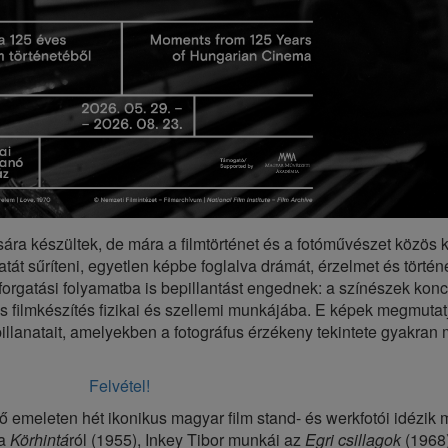
ára készültek, de mára a filmtörténet és a fotóművészet közös k
tát sűríteni, egyetlen képbe foglalva drámát, érzelmet és történ
orgatási folyamatba is bepillantást engednek: a színészek konc
 és filmkészítés fizikai és szellemi munkájába. E képek megmut
pillanatait, amelyekben a fotográfus érzékeny tekintete gyakran
Felvétel!
lső emeleten hét ikonikus magyar film stand- és werkfotói idézik
 a
Körhintá
ról (1955), Inkey Tibor munkái az
Egri csillagok
(1968)