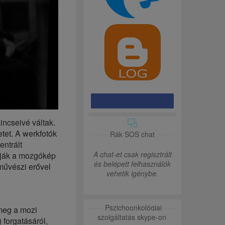
incseivé váltak.
etet. A werkfotók
Rák SOS chat
entrált
A chat-et csak regisztrált
atják a mozgókép
és belépett felhasználók
 művészi erővel
vehetik igénybe.
Pszichoonkológiai
 meg a mozi
szolgáltatás skype-on
 forgatásáról,