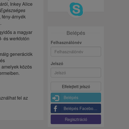
áról, Inkey Alice
Egészséges
, fény-árnyék
.
Belépés
egyidős a magyar
d- és werkfotón
Felhasználónév
k máig generációk
 és
Jelszó
és amelyek közös
termeiben.
Belépés
ználhat fel az
Belépés Facebookkal
Regisztráció