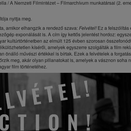
lla / A Nemzeti Filmintézet – Filmarchívum munkatársai (2. eme
tója nyitja meg.
ata, amikor elhangzik a rendező szava:
Felvétel!
Ez a felszólítás 
gép exponálását is. A cím így kettős jelentést hordoz: egyszer
gyar kultúrtörténetben az elmúlt 125 évben szorosan összefonódt
élkülözhetetlen kísérői, amelyek egyszerre szolgálták a film rekl
n önálló művészi értékkel is bírtak. Ezek a felvételek a forgatá
 őrzik meg, akár olyan pillanatokat is, amelyek a vásznon soha 
gyar film történetéhez.