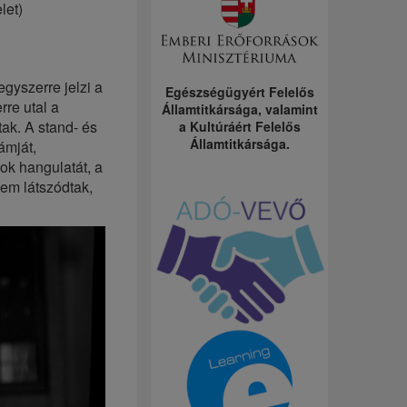
let)
egyszerre jelzi a
Egészségügyért Felelős
re utal a
Államtitkársága, valamint
ak. A stand- és
a Kultúráért Felelős
Államtitkársága.
ámját,
sok hangulatát, a
nem látszódtak,