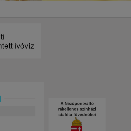
l
A Nézőpontváltó
rákellenes színházi
staféta fővédnökei