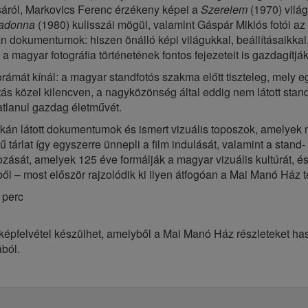
sáról, Markovics Ferenc érzékeny képei a
Szerelem
(1970) világ
adonna
(1980) kulisszái mögül, valamint Gáspár Miklós fotói az
án dokumentumok: hiszen önálló képi világukkal, beállításaikkal
magyar fotográfia történetének fontos fejezeteit is gazdagítják
rámát kínál: a magyar standfotós szakma előtt tiszteleg, mely 
tás közel kilencven, a nagyközönség által eddig nem látott stan
ratlanul gazdag életművét.
 ritkán látott dokumentumok és ismert vizuális toposzok, amelye
 tárlat így egyszerre ünnepli a film indulását, valamint a stand-
kozását, amelyek 125 éve formálják a magyar vizuális kultúrát, 
ől – most először rajzolódik ki ilyen átfogóan a Mai Manó Ház 
0 perc
épfelvétel készülhet, amelyből a Mai Manó Ház részleteket has
ból.