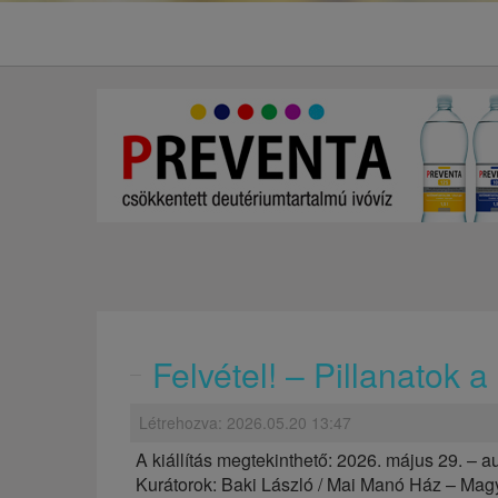
Felvétel! – Pillanatok 
Létrehozva: 2026.05.20 13:47
A kiállítás megtekinthető:
2026. május 29. – a
Kurátorok: Baki László / Mai Manó Ház – Mag