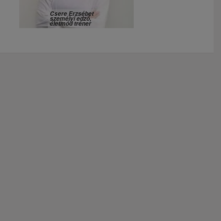
Csere Erzsébet
személyi edző,
életmód tréner