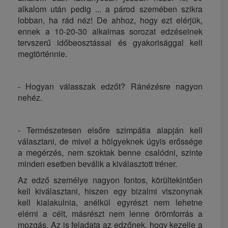
alkalom után pedig ... a párod szemében szikra
lobban, ha rád néz! De ahhoz, hogy ezt elérjük,
ennek a 10-20-30 alkalmas sorozat edzéseinek
tervszerű időbeosztással és gyakorisággal kell
megtörténnie.
- Hogyan válasszak edzőt? Ránézésre nagyon
nehéz.
- Természetesen elsőre szimpátia alapján kell
választani, de mivel a hölgyeknek úgyis erőssége
a megérzés, nem szoktak benne csalódni, szinte
minden esetben beválik a kiválasztott tréner.
Az edző személye nagyon fontos, körültekintően
kell kiválasztani, hiszen egy bizalmi viszonynak
kell kialakulnia, anélkül egyrészt nem lehetne
elérni a célt, másrészt nem lenne örömforrás a
mozgás. Az is feladata az edzőnek, hogy kezelje a