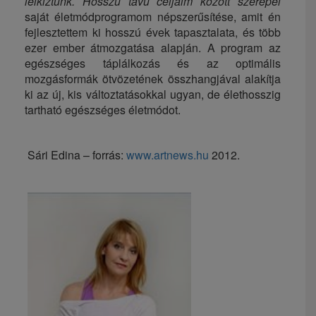
lelkiztünk. Hosszú távú céljaim között szerepel
saját életmódprogramom népszerűsítése, amit én
fejlesztettem ki hosszú évek tapasztalata, és több
ezer ember átmozgatása alapján. A program az
egészséges táplálkozás és az optimális
mozgásformák ötvözetének összhangjával alakítja
ki az új, kis változtatásokkal ugyan, de élethosszig
tartható egészséges életmódot.
Sári Edina – forrás:
www.artnews.hu
2012.