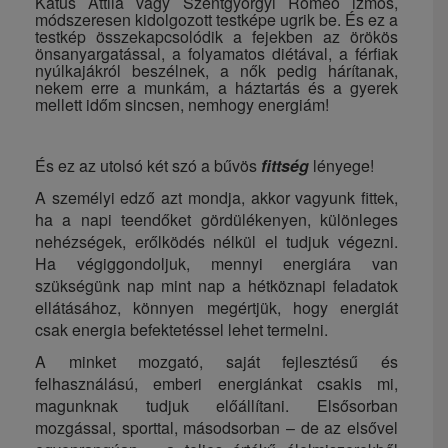
Katus Attila vagy Szentgyörgyi Rómeó izmos,
módszeresen kidolgozott testképe ugrik be. És ez a
testkép összekapcsolódik a fejekben az örökös
önsanyargatással, a folyamatos diétával, a férfiak
nyúlkajákról beszélnek, a nők pedig hárítanak,
nekem erre a munkám, a háztartás és a gyerek
mellett időm sincsen, nemhogy energiám!
És ez az utolsó két szó a bűvös
fittség
lényege!
A személyi edző azt mondja, akkor vagyunk fittek,
ha a napi teendőket gördülékenyen, különleges
nehézségek, erőlködés nélkül el tudjuk végezni.
Ha végiggondoljuk, mennyi energiára van
szükségünk nap mint nap a hétköznapi feladatok
ellátásához, könnyen megértjük, hogy energiát
csak energia befektetéssel lehet termelni.
A minket mozgató, saját fejlesztésű és
felhasználású, emberi energiánkat csakis mi,
magunknak tudjuk előállítani. Elsősorban
mozgással, sporttal, másodsorban – de az elsővel