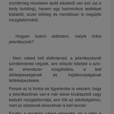
izomtömeg növelésre építő edzésről van szó (az a
body building), hanem egy harmonikus testképet
kialakító, ezzel lelkileg és mentálisan is megújító
mozgásformáról.
- Hogyan tudom eldönteni, melyik órára
jelentkezzek?
- Nem neked kell eldöntened, a jelentkezésnél
szintfelmérést végzek, ami először kiterjed a szív-
és érrendszer vizsgálatára, a test
állóképességének és hajlékonyságának
feltérképezésére.
Persze az is fontos és figyelembe is veszem, hogy
a jelentkezőnek van-e már eleve kiválasztott vagy
kedvelt mozgásformája, ami illik az adottságaihoz,
mert az edzésnek élvezetnek is kell lennie!
Ezután a sportolni vágyó elmondja, mi a célja a