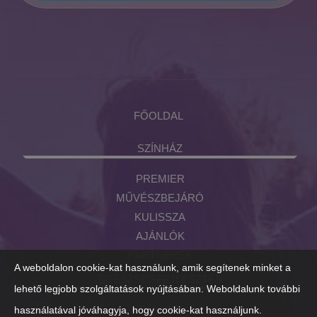
FŐOLDAL
SZÍNHÁZ
PREMIER
MŰVÉSZBEJÁRÓ
KULISSZA
AJÁNLÓK
PARTNEREK
A weboldalon cookie-kat használunk, amik segítenek minket a
EGÉSZSÉGFEJLESZTÉS
lehető legjobb szolgáltatások nyújtásában. Weboldalunk további
RÓLUNK
használatával jóváhagyja, hogy cookie-kat használjunk.