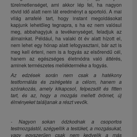
türelmetlenséget, ami akkor lép fel, ha nagyon
rövid idő alatt nem lát eredményt a sportoló. A mai
világ arrafelé tart, hogy instant megoldásokat
kapjunk lehetőleg tegnapra, s ha ez nem valósul
meg, abbahagyjuk a tevékenységet, feladjuk az
álmainkat. Például, ha valaki öt év alatt hízott el,
nem lehet egy hónap alatt lefogyasztani, bár azt is
meg kell érteni, nem is a fogyás az elsőrendű cél,
hanem az egészséges életmódra való áttérés,
aminek természetes mellékterméke a fogyás.
Az edzések során nem csak a hatékony
testformálás és zsírégetés a célom, hanem a
szórakozás, amely kikapcsol, felpezsdít és fitten
tart, és az, hogy a mozgás mellett örömet, új
élményeket találjanak a részt vevők.
- Nagyon sokan ódzkodnak a csoportos
testmozgástól, szégyellik a testüket, a mozgásukat,
vagy egyszerűen csak nem kedvelik a más