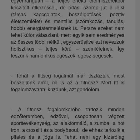
egyenrangúan – a teljes értékű élelmiszerekből
készített étkezéssel, de óriási szerep jut a lelki
(társas kapcsolatok, beszélgetések, pozitív
életszemlélet) és mentális (szórakozás, tanulás,
hobbi) energiatermelésnek is. Persze ezeket nem
lehet különválasztani, mert egyik sem eredményes
az összes többi nélkül, egyszerűsítve ezt nevezzük
holisztikus – teljes körű – szemléletnek. Így
leszünk harmonikus egészek, egész-ségesek.
- Tehát a fittség fogalmát már tisztáztuk, most
beszéljünk arról, mi is az a fitnesz? Mert itt is
fogalomzavarral küzdünk, azt gondolom.
- A fitnesz fogalomkörébe tartozik minden
edzőteremben, edzővel, csoportosan végzett
sporttevékenység, az alakformáló, a zumba, a hot
iron, a crossfit és a body&soul, de ehhez tartozik a
pilates és a jóga is. Tehát nem egy kizárólag