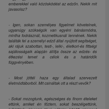
emberekkel való közösködést az edzőn. Nekik mit
javasolsz?
- Igen, sokan személyes figyelmet követelnek,
ugyanúgy szükségük van egyéni bánásmódra,
mintha fodrásznál, kozmetikusnál lennének. Nekik
találták fel a személyi edző által nyújtott segítséget,
aki rájuk szabottan, testi-, lelki-, életkori-és fittségi
sajátosságaik alapján állítja össze az edzés- és
étkezési tervet a célok és a határidők
függvényében.
- Most jöttél haza egy általad szervezett
életmódtáborból. Mit csináltak ott a részt vevők?
- Sokat mozogtunk, egészséges és finom ételeket
ettünk, amiket én főztem, sokat beszélgettünk,