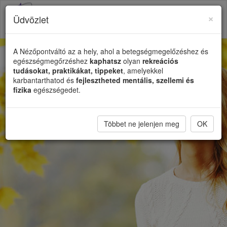
×
Üdvözlet
Toggl
naviga
A Nézőpontváltó az a hely, ahol a betegségmegelőzéshez és
egészségmegőrzéshez
kaphatsz
olyan
rekreációs
tudásokat, praktikákat, tippeket
, amelyekkel
karbantarthatod és
fejlesztheted mentális, szellemi és
fizika
egészségedet.
Többet ne jelenjen meg
OK