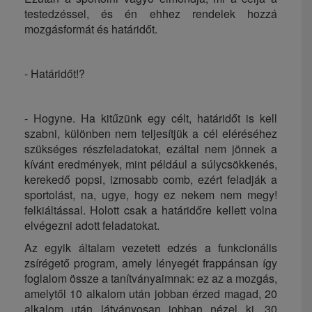
testedzéssel, és én ehhez rendelek hozzá
mozgásformát és határidőt.
- Határidőt!?
- Hogyne. Ha kitűzünk egy célt, határidőt is kell
szabni, különben nem teljesítjük a cél eléréséhez
szükséges részfeladatokat, ezáltal nem jönnek a
kívánt eredmények, mint például a súlycsökkenés,
kerekedő popsi, izmosabb comb, ezért feladják a
sportolást, na, ugye, hogy ez nekem nem megy!
felkiáltással. Holott csak a határidőre kellett volna
elvégezni adott feladatokat.
Az egyik általam vezetett edzés a funkcionális
zsírégető program, amely lényegét frappánsan így
foglalom össze a tanítványaimnak: ez az a mozgás,
amelytől 10 alkalom után jobban érzed magad, 20
alkalom után látványosan jobban nézel ki, 30