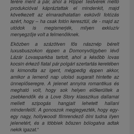
terére ment a pár, ahol a Rippel Testvérek méltó
produkcióval kápráztattak el mindenkit, majd
következett az elmaradhatatlan esküvői fotózás
azért, hogy – ha csak fotón keresztül, de - majd az
utódok is megismerjék, milyen exkluzív
menyegzője volt a felmenőiknek.
Eközben a százötven fős násznép bérelt
luxusbuszokon éppen a Domonyvölgyben lévő
Lázár Lovasparkba tartott, ahol a később lovas
kocsin érkező fiatal pár polgári szertartás keretében
is kimondta az igent, mégpedig éppen akkor,
amikor a lemenő nap utolsó sugarait hintette az
ünneplőseregre. A jelenet annyira romantikus és
megható volt, hogy sok helyen előkerültek a
zsebkendők és a Love Story klasszikus dallamai
mellett szipogás hangjait lehetett hallani
mindenfelől. A gonoszok megjegyezték, hogy egy-
egy nagy, hollywoodi filmrendező ölni tudna ilyen
jelenetért, és a többiek bőszen bólogatva adtak
nekik igazat.”