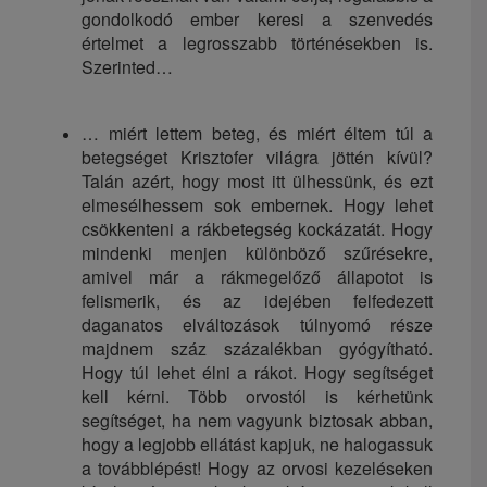
gondolkodó ember keresi a szenvedés
értelmet a legrosszabb történésekben is.
Szerinted…
… miért lettem beteg, és miért éltem túl a
betegséget Krisztofer világra jöttén kívül?
Talán azért, hogy most itt ülhessünk, és ezt
elmesélhessem sok embernek. Hogy lehet
csökkenteni a rákbetegség kockázatát. Hogy
mindenki menjen különböző szűrésekre,
amivel már a rákmegelőző állapotot is
felismerik, és az idejében felfedezett
daganatos elváltozások túlnyomó része
majdnem száz százalékban gyógyítható.
Hogy túl lehet élni a rákot. Hogy segítséget
kell kérni. Több orvostól is kérhetünk
segítséget, ha nem vagyunk biztosak abban,
hogy a legjobb ellátást kapjuk, ne halogassuk
a továbblépést! Hogy az orvosi kezeléseken