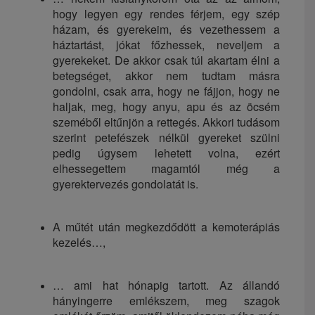
hogy legyen egy rendes férjem, egy szép
házam, és gyerekeim, és vezethessem a
háztartást, jókat főzhessek, neveljem a
gyerekeket. De akkor csak túl akartam élni a
betegséget, akkor nem tudtam másra
gondolni, csak arra, hogy ne fájjon, hogy ne
haljak, meg, hogy anyu, apu és az öcsém
szeméből eltűnjön a rettegés. Akkori tudásom
szerint petefészek nélkül gyereket szülni
pedig úgysem lehetett volna, ezért
elhessegettem magamtól még a
gyerektervezés gondolatát is.
A műtét után megkezdődött a kemoterápiás
kezelés…,
… ami hat hónapig tartott. Az állandó
hányingerre emlékszem, meg szagok