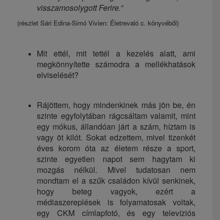
visszamosolygott Ferire.”
(részlet Sári Edina-Simó Vivien: Életrevaló c. könyvéből)
Mit ettél, mit tettél a kezelés alatt, ami
megkönnyítette számodra a mellékhatások
elviselését?
Rájöttem, hogy mindenkinek más jön be, én
szinte egyfolytában rágcsáltam valamit, mint
egy mókus, állandóan járt a szám, híztam is
vagy öt kilót. Sokat edzettem, mivel tizenkét
éves korom óta az életem része a sport,
szinte egyetlen napot sem hagytam ki
mozgás nélkül. Mivel tudatosan nem
mondtam el a szűk családon kívül senkinek,
hogy beteg vagyok, ezért a
médiaszereplések is folyamatosak voltak,
egy CKM címlapfotó, és egy televíziós