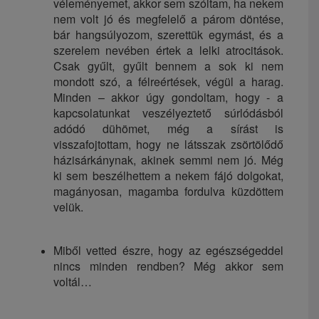
véleményemet, akkor sem szóltam, ha nekem
nem volt jó és megfelelő a párom döntése,
bár hangsúlyozom, szerettük egymást, és a
szerelem nevében értek a lelki atrocitások.
Csak gyűlt, gyűlt bennem a sok ki nem
mondott szó, a félreértések, végül a harag.
Minden – akkor úgy gondoltam, hogy - a
kapcsolatunkat veszélyeztető súrlódásból
adódó dühömet, még a sírást is
visszafojtottam, hogy ne látsszak zsörtölődő
házisárkánynak, akinek semmi nem jó. Még
ki sem beszélhettem a nekem fájó dolgokat,
magányosan, magamba fordulva küzdöttem
velük.
Miből vetted észre, hogy az egészségeddel
nincs minden rendben? Még akkor sem
voltál…