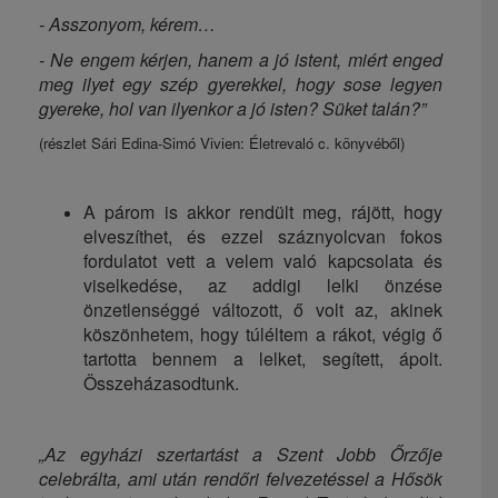
- Asszonyom, kérem…
- Ne engem kérjen, hanem a jó istent, miért enged
meg ilyet egy szép gyerekkel, hogy sose legyen
gyereke, hol van ilyenkor a jó isten? Süket talán?”
(részlet Sári Edina-Simó Vivien: Életrevaló c. könyvéből)
A párom is akkor rendült meg, rájött, hogy
elveszíthet, és ezzel száznyolcvan fokos
fordulatot vett a velem való kapcsolata és
viselkedése, az addigi lelki önzése
önzetlenséggé változott, ő volt az, akinek
köszönhetem, hogy túléltem a rákot, végig ő
tartotta bennem a lelket, segített, ápolt.
Összeházasodtunk.
„Az egyházi szertartást a Szent Jobb Őrzője
celebrálta, ami után rendőri felvezetéssel a Hősök