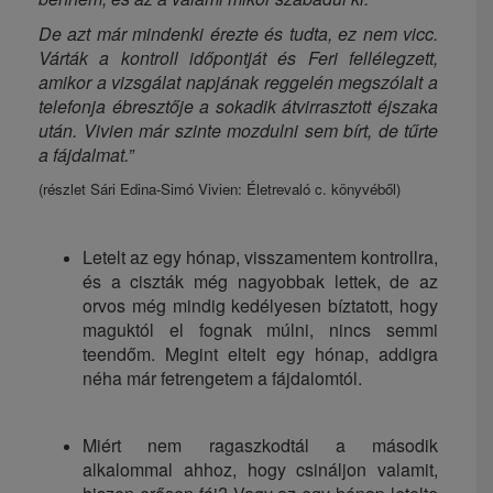
De azt már mindenki érezte és tudta, ez nem vicc.
Várták a kontroll időpontját és Feri fellélegzett,
amikor a vizsgálat napjának reggelén megszólalt a
telefonja ébresztője a sokadik átvirrasztott éjszaka
után. Vivien már szinte mozdulni sem bírt, de tűrte
a fájdalmat.”
(részlet Sári Edina-Simó Vivien: Életrevaló c. könyvéből)
Letelt az egy hónap, visszamentem kontrollra,
és a ciszták még nagyobbak lettek, de az
orvos még mindig kedélyesen bíztatott, hogy
maguktól el fognak múlni, nincs semmi
teendőm. Megint eltelt egy hónap, addigra
néha már fetrengetem a fájdalomtól.
Miért nem ragaszkodtál a második
alkalommal ahhoz, hogy csináljon valamit,