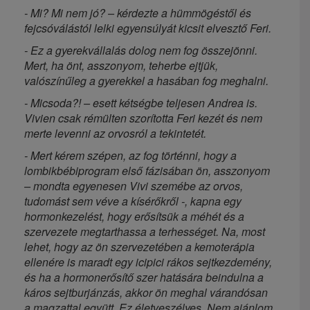
- Mi? Mi nem jó? – kérdezte a hümmögéstől és
fejcsóválástól lelki egyensúlyát kicsit elvesztő Feri.
- Ez a gyerekvállalás dolog nem fog összejönni.
Mert, ha önt, asszonyom, teherbe ejtjük,
valószínűleg a gyerekkel a hasában fog meghalni.
- Micsoda?! – esett kétségbe teljesen Andrea is.
Vivien csak rémülten szorította Feri kezét és nem
merte levenni az orvosról a tekintetét.
- Mert kérem szépen, az fog történni, hogy a
lombikbébiprogram első fázisában ön, asszonyom
– mondta egyenesen Vivi szemébe az orvos,
tudomást sem véve a kísérőkről -, kapna egy
hormonkezelést, hogy erősítsük a méhét és a
szervezete megtarthassa a terhességet. Na, most
lehet, hogy az ön szervezetében a kemoterápia
ellenére is maradt egy icipici rákos sejtkezdemény,
és ha a hormonerősítő szer hatására beindulna a
káros sejtburjánzás, akkor ön meghal várandósan
a magzattal együtt. Ez életveszélyes. Nem ajánlom,