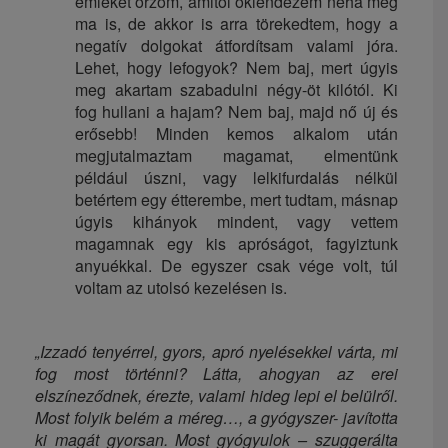
emlékét őrzöm, amitől öklendezem néha még
ma is, de akkor is arra törekedtem, hogy a
negatív dolgokat átfordítsam valami jóra.
Lehet, hogy lefogyok? Nem baj, mert úgyis
meg akartam szabadulni négy-öt kilótól. Ki
fog hullani a hajam? Nem baj, majd nő új és
erősebb! Minden kemos alkalom után
megjutalmaztam magamat, elmentünk
például úszni, vagy lelkifurdalás nélkül
betértem egy étterembe, mert tudtam, másnap
úgyis kihányok mindent, vagy vettem
magamnak egy kis apróságot, fagyiztunk
anyuékkal. De egyszer csak vége volt, túl
voltam az utolsó kezelésen is.
„Izzadó tenyérrel, gyors, apró nyelésekkel várta, mi
fog most történni? Látta, ahogyan az erei
elszíneződnek, érezte, valami hideg lepi el belülről.
Most folyik belém a méreg…, a gyógyszer- javította
ki magát gyorsan. Most gyógyulok – szuggerálta