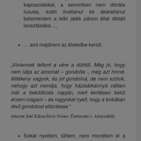
kapcsolatokat, a semmiben nem döntés
luxusa, ezért óvatlanul és akaratlanul
belementem a lelki játék párom által diktált
leosztásába…,
… ami majdnem az életedbe került.
„Viviennek felforrt a vére a dühtől. Még jó, hogy
nem látja az arcomat – gondolta -, még azt hinné,
féltékeny vagyok, és jól gondolná, de nem szólok,
nehogy azt mondja, hogy házisárkánnyá váltam
már a beköltözés napján, mert kerítésen belül
érzem magam – és nagyokat nyelt, hogy a torkában
lévő gombócot eltüntesse.”
(részlet Sári Edina-Simó Vivien: Életrevaló c. könyvéből)
Sokat nyeltem, tűrtem, nem mondtam el a