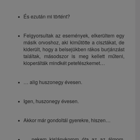
És ezután mi történt?
Felgyorsultak az események, elkerültem egy
másik orvoshoz, aki kiműtötte a cisztákat, de
kiderült, hogy a belsejükben rákos burjánzást
találtak, másodszor is meg kellett műteni,
kioperálták mindkét petefészkemet…
… alig huszonegy évesen.
Igen, huszonegy évesen.
Akkor már gondoltál gyerekre, hiszen…
… nekem kislánykorom óta az az álmom,