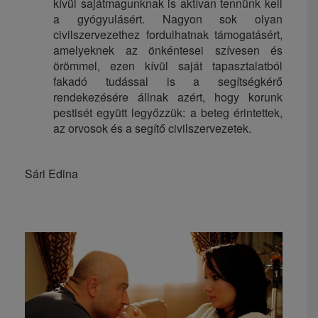
kívül sajátmagunknak is aktívan tennünk kell
a gyógyulásért. Nagyon sok olyan
civilszervezethez fordulhatnak támogatásért,
amelyeknek az önkéntesei szívesen és
örömmel, ezen kívül saját tapasztalatból
fakadó tudással is a segítségkérő
rendekezésére állnak azért, hogy korunk
pestisét együtt legyőzzük: a beteg érintettek,
az orvosok és a segítő civilszervezetek.
Sári Edina