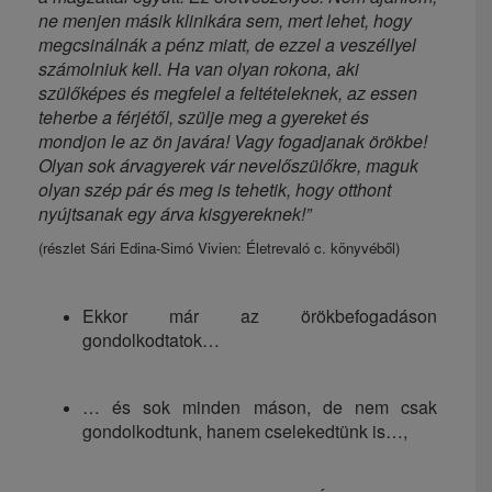
ne menjen másik klinikára sem, mert lehet, hogy
megcsinálnák a pénz miatt, de ezzel a veszéllyel
számolniuk kell. Ha van olyan rokona, aki
szülőképes és megfelel a feltételeknek, az essen
teherbe a férjétől, szülje meg a gyereket és
mondjon le az ön javára! Vagy fogadjanak örökbe!
Olyan sok árvagyerek vár nevelőszülőkre, maguk
olyan szép pár és meg is tehetik, hogy otthont
nyújtsanak egy árva kisgyereknek!”
(részlet Sári Edina-Simó Vivien: Életrevaló c. könyvéből)
Ekkor már az örökbefogadáson
gondolkodtatok…
… és sok minden máson, de nem csak
gondolkodtunk, hanem cselekedtünk is…,