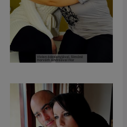
Vivien édesanyjával, Simóné
Horváth Andreával Hor