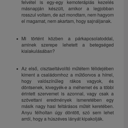
felvétel is egy-egy kemoterápiás kezelés
másnapján készült, amikor a legjobban
rosszul voltam, de azt mondtam, nem hagyom
el magamat, nem akartam, hogy sajnáljanak.
Mi történt közben a párkapcsolatoddal,
aminek szerepe lehetett a betegséged
kialakulásában?
Az első, cisztaeltávolító műtétem félidejében
kiment a családomhoz a műtőorvos a hírrel,
hogy valószínűleg rákos vagyok, és
döntsenek, kivegyék-e a méhemet és a többi
érintett szervemet is azonnal, vagy csak a
szövettani eredmények ismeretében egy
másik nagy hasi feltárásos műtét keretében.
Anyu félholtan úgy döntött, szó sem lehet
arról, hogy a húszéves lányát kipakolják.