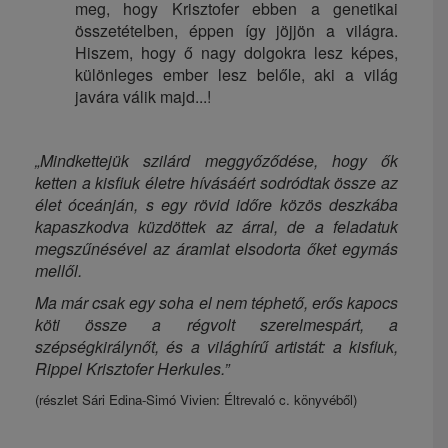
meg, hogy Krisztofer ebben a genetikai
összetételben, éppen így jöjjön a világra.
Hiszem, hogy ő nagy dolgokra lesz képes,
különleges ember lesz belőle, aki a világ
javára válik majd...!
„Mindkettejük szilárd meggyőződése, hogy ők
ketten a kisfiuk életre hívásáért sodródtak össze az
élet óceánján, s egy rövid időre közös deszkába
kapaszkodva küzdöttek az árral, de a feladatuk
megszűnésével az áramlat elsodorta őket egymás
mellől.
Ma már csak egy soha el nem téphető, erős kapocs
köti össze a régvolt szerelmespárt, a
szépségkirálynőt, és a világhírű artistát: a kisfiuk,
Rippel Krisztofer Herkules.”
(részlet Sári Edina-Simó Vivien: Éltrevaló c. könyvéből)