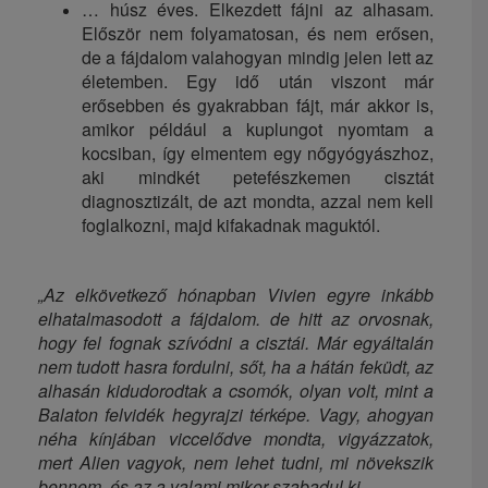
… húsz éves. Elkezdett fájni az alhasam.
Először nem folyamatosan, és nem erősen,
de a fájdalom valahogyan mindig jelen lett az
életemben. Egy idő után viszont már
erősebben és gyakrabban fájt, már akkor is,
amikor például a kuplungot nyomtam a
kocsiban, így elmentem egy nőgyógyászhoz,
aki mindkét petefészkemen cisztát
diagnosztizált, de azt mondta, azzal nem kell
foglalkozni, majd kifakadnak maguktól.
„Az elkövetkező hónapban Vivien egyre inkább
elhatalmasodott a fájdalom. de hitt az orvosnak,
hogy fel fognak szívódni a cisztái. Már egyáltalán
nem tudott hasra fordulni, sőt, ha a hátán feküdt, az
alhasán kidudorodtak a csomók, olyan volt, mint a
Balaton felvidék hegyrajzi térképe. Vagy, ahogyan
néha kínjában viccelődve mondta, vigyázzatok,
mert Alien vagyok, nem lehet tudni, mi növekszik
bennem, és az a valami mikor szabadul ki.