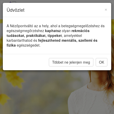
×
Üdvözlet
Toggl
naviga
A Nézőpontváltó az a hely, ahol a betegségmegelőzéshez és
egészségmegőrzéshez
kaphatsz
olyan
rekreációs
tudásokat, praktikákat, tippeket
, amelyekkel
karbantarthatod és
fejlesztheted mentális, szellemi és
fizika
egészségedet.
Többet ne jelenjen meg
OK