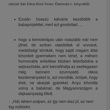
(részlet Sári Edina-Simó Vivien: Életrevaló c. könyvéből)
Ezután hosszú kálvária kezdődött a
babaprojekttel, mert azt gondoltad…,
hogy a kemoterápia után rosszabb már nem
jöhet, de sorban utasítottak el orvosok,
meddőségi klinikák, hogy saját magam által
kihordott gyermekem nem lehet, a méhem
hormonális erősítése közben felerősödne a
sejtosztódás, ami beindíthatja az esetlegesen
még bennem szunnyadó rákos
kezdeményeket is, azt mondták, örüljek, hogy
élek, ne akarjak gyereket. Anyu kihordta
volna a babámat, de Magyarországon a
dajkaanyaság tiltott.
-
„Hát, kérem szépen, ez így nem lesz jó, ez nem
fog működni.