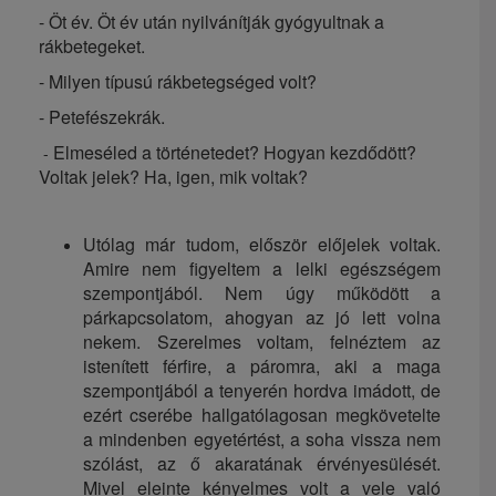
- Öt év. Öt év után nyilvánítják gyógyultnak a
rákbetegeket.
- Milyen típusú rákbetegséged volt?
- Petefészekrák.
Elmeséled a történetedet? Hogyan kezdődött?
-
Voltak jelek? Ha, igen, mik voltak?
Utólag már tudom, először előjelek voltak.
Amire nem figyeltem a lelki egészségem
szempontjából. Nem úgy működött a
párkapcsolatom, ahogyan az jó lett volna
nekem. Szerelmes voltam, felnéztem az
istenített férfire, a páromra, aki a maga
szempontjából a tenyerén hordva imádott, de
ezért cserébe hallgatólagosan megkövetelte
a mindenben egyetértést, a soha vissza nem
szólást, az ő akaratának érvényesülését.
Mivel eleinte kényelmes volt a vele való