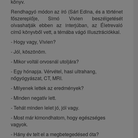
könyv.
Rendhagyó módon az író (Sári Edina, és a történet
főszereplője, Simó Vivien beszélgetését
olvashatják ebben az interjúban, az Életrevaló
című könyvből vett, a témába vágó illusztrációkkal.
- Hogy vagy, Vivien?
- Jól, köszönöm.
- Mikor voltál orvosnál utoljára?
- Egy hónapja. Vérvétel, hasi ultrahang,
nőgyógyászat, CT, MRI.
- Milyenek lettek az eredmények?
- Minden negatív lett.
- Tehát minden lelet jó, jól vagy.
- Most már kimondhatom, hogy egészséges
vagyok.
- Hány év telt el a megbetegedésed óta?