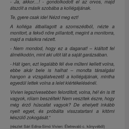
- Ja, akkor…! - gondolkodott el az orvos, majd
átszólt a másik szobába a kollégájának.
Te, gyere csak ide! Nézd meg ezt!
A kolléga átballagott a szomszédból, nézte a
monitort, a fekvő nőre pillantott, megint a monitorra,
majd a másikra nézett.
- Nem mondod, hogy ez a daganat! – kiáltott fel
álmélkodón, mint aki ufót lát a saját garázsában.
- Hát igen, ezt legalább fél éve műteni kellett volna,
ebbe akár bele is halhat – mondta társalgási
hangon a vizsgálatvezető a kollégájának, mintha
egyedül lettek volna a lelet kiértékelésénél.
Vivien legszívesebben felordított, volna, hé! én is itt
vagyok, rólam beszéltek! Nem veszitek észre, hogy
még érző húscafat vagyok? De ehelyett inkább
nyelt egyet, és próbálta visszatartani a kitörni
készülő zokogását.”
(részlet Sári Edina-Simó Vivien: Életrevaló c. könyvéből)