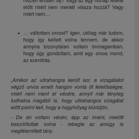
hiszen erősen fáj? Vagy az egy hónap letelte
előtt miért nem mentél vissza hozzá? Vagy
miért nem…
… váltottam orvost? Igen, utólag már tudom,
hogy így kellett volna tennem, de akkor
annyira bizonytalan voltam önmagamban,
hogy úgy gondoltam, amit egy orvos mond,
az szentírás.
„Amikor az ultrahangra került sor, a vizsgálatot
végző orvos emelt hangon vonta őt felelősségre,
miért nem ment el vécére, annyit már tényleg
tudhatna magától is, hogy ultrahangos vizsgálat
előtt pisilni kell, hogy a húgyhólyag kiürüljön.
- De én voltam vécén, épp az imént, mielőtt
beszólítottak volna - rebegte az amúgy is
megfélemlített lány.