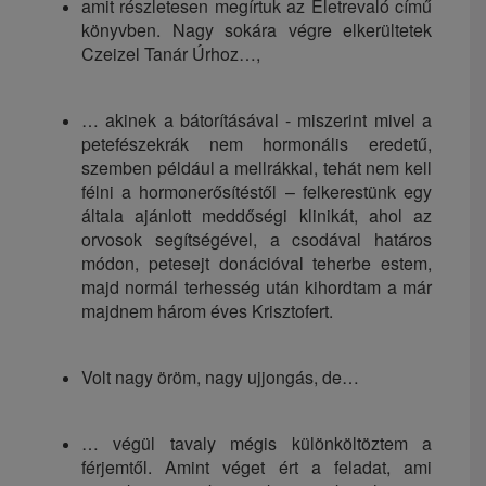
amit részletesen megírtuk az Életrevaló című
könyvben. Nagy sokára végre elkerültetek
Czeizel Tanár Úrhoz…,
… akinek a bátorításával - miszerint mivel a
petefészekrák nem hormonális eredetű,
szemben például a mellrákkal, tehát nem kell
félni a hormonerősítéstől – felkerestünk egy
általa ajánlott meddőségi klinikát, ahol az
orvosok segítségével, a csodával határos
módon, petesejt donációval teherbe estem,
majd normál terhesség után kihordtam a már
majdnem három éves Krisztofert.
Volt nagy öröm, nagy ujjongás, de…
… végül tavaly mégis különköltöztem a
férjemtől. Amint véget ért a feladat, ami