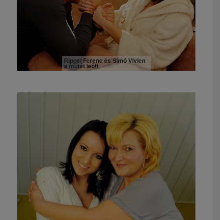
Rippel Ferenc és Simó Vivien
a műtét leőtt