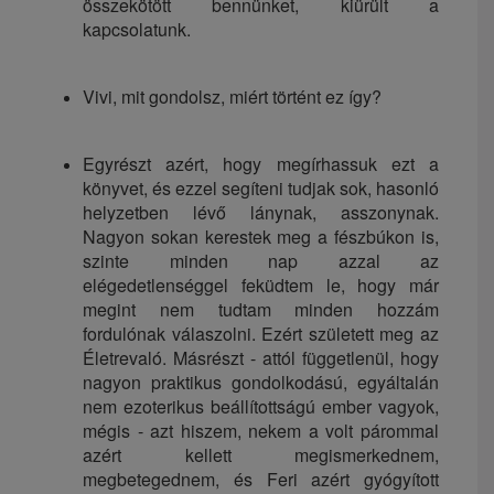
összekötött bennünket, kiürült a
kapcsolatunk.
Vivi, mit gondolsz, miért történt ez így?
Egyrészt azért, hogy megírhassuk ezt a
könyvet, és ezzel segíteni tudjak sok, hasonló
helyzetben lévő lánynak, asszonynak.
Nagyon sokan kerestek meg a fészbúkon is,
szinte minden nap azzal az
elégedetlenséggel feküdtem le, hogy már
megint nem tudtam minden hozzám
fordulónak válaszolni. Ezért született meg az
Életrevaló. Másrészt - attól függetlenül, hogy
nagyon praktikus gondolkodású, egyáltalán
nem ezoterikus beállítottságú ember vagyok,
mégis - azt hiszem, nekem a volt párommal
azért kellett megismerkednem,
megbetegednem, és Feri azért gyógyított