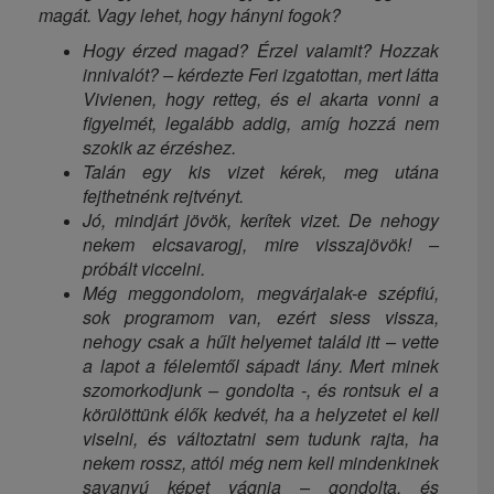
magát. Vagy lehet, hogy hányni fogok?
Hogy érzed magad? Érzel valamit? Hozzak
innivalót? – kérdezte Feri izgatottan, mert látta
Vivienen, hogy retteg, és el akarta vonni a
figyelmét, legalább addig, amíg hozzá nem
szokik az érzéshez.
Talán egy kis vizet kérek, meg utána
fejthetnénk rejtvényt.
Jó, mindjárt jövök, kerítek vizet. De nehogy
nekem elcsavarogj, mire visszajövök! –
próbált viccelni.
Még meggondolom, megvárjalak-e szépfiú,
sok programom van, ezért siess vissza,
nehogy csak a hűlt helyemet találd itt – vette
a lapot a félelemtől sápadt lány. Mert minek
szomorkodjunk – gondolta -, és rontsuk el a
körülöttünk élők kedvét, ha a helyzetet el kell
viselni, és változtatni sem tudunk rajta, ha
nekem rossz, attól még nem kell mindenkinek
savanyú képet vágnia – gondolta, és