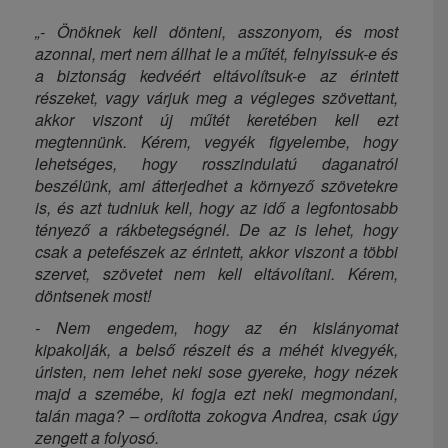
„- Önöknek kell dönteni, asszonyom, és most
azonnal, mert nem állhat le a műtét, felnyissuk-e és
a biztonság kedvéért eltávolítsuk-e az érintett
részeket, vagy várjuk meg a végleges szövettant,
akkor viszont új műtét keretében kell ezt
megtennünk. Kérem, vegyék figyelembe, hogy
lehetséges, hogy rosszindulatú daganatról
beszélünk, ami átterjedhet a környező szövetekre
is, és azt tudniuk kell, hogy az idő a legfontosabb
tényező a rákbetegségnél. De az is lehet, hogy
csak a petefészek az érintett, akkor viszont a többi
szervet, szövetet nem kell eltávolítani. Kérem,
döntsenek most!
- Nem engedem, hogy az én kislányomat
kipakolják, a belső részeit és a méhét kivegyék,
úristen, nem lehet neki sose gyereke, hogy nézek
majd a szemébe, ki fogja ezt neki megmondani,
talán maga? – ordította zokogva Andrea, csak úgy
zengett a folyosó.