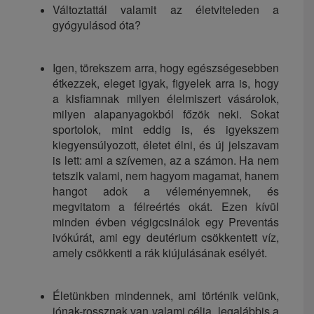
Változtattál valamit az életviteleden a
gyógyulásod óta?
Igen, törekszem arra, hogy egészségesebben
étkezzek, eleget igyak, figyelek arra is, hogy
a kisfiamnak milyen élelmiszert vásárolok,
milyen alapanyagokból főzök neki. Sokat
sportolok, mint eddig is, és igyekszem
kiegyensúlyozott, életet élni, és új jelszavam
is lett: ami a szívemen, az a számon. Ha nem
tetszik valami, nem hagyom magamat, hanem
hangot adok a véleményemnek, és
megvitatom a félreértés okát. Ezen kívül
minden évben végigcsinálok egy Preventás
ivókúrát, ami egy deutérium csökkentett víz,
amely csökkenti a rák kiújulásának esélyét.
Életünkben mindennek, ami történik velünk,
jónak-rossznak van valami célja, legalábbis a