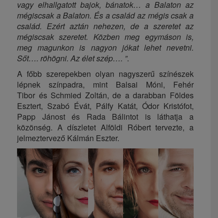
vagy elhallgatott bajok, bánatok… a Balaton az
mégiscsak a Balaton. És a család az mégis csak a
család. Ezért aztán nehezen, de a szeretet az
mégiscsak szeretet. Közben meg egymáson is,
meg magunkon is nagyon jókat lehet nevetni.
Sőt…. röhögni. Az élet szép…. ”
.
A főbb szerepekben olyan nagyszerű színészek
lépnek színpadra, mint Balsai Móni, Fehér
Tibor és Schmied Zoltán, de a darabban Földes
Esztert, Szabó Évát, Pálfy Katát, Ódor Kristófot,
Papp Jánost és Rada Bálintot is láthatja a
közönség. A díszletet Alföldi Róbert tervezte, a
jelmeztervező Kálmán Eszter.