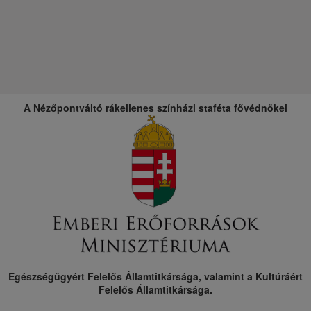
A Nézőpontváltó rákellenes színházi staféta fővédnökei
Egészségügyért Felelős Államtitkársága, valamint a Kultúráért
Felelős Államtitkársága.