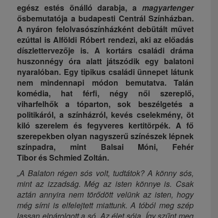
egész estés önálló
darabja, a
magyartenger
ősbemutatója a budapesti Centrál Színházban.
A nyáron felolvasószínházként debütált művet
ezúttal is Alföldi Róbert rendezi, aki az előadás
díszlettervezője is. A kortárs családi dráma
huszonnégy óra alatt játszódik egy balatoni
nyaralóban.
Egy tipikus családi ünnepet látunk
nem mindennapi módon bemutatva. Talán
komédia, hat férfi, négy női szereplő,
viharfelhők a tóparton, sok beszélgetés a
politikáról, a színházról, kevés cselekmény, öt
kiló szerelem és fegyveres kertitörpék. A fő
szerepekben olyan nagyszerű színészek lépnek
színpadra, mint Balsai Móni, Fehér
Tibor és Schmied Zoltán.
„A Balaton régen sós volt, tudtátok? A könny sós,
mint az izzadság. Még az isten könnye is. Csak
aztán annyira nem törődött velünk az isten, hogy
még sírni is elfelejtett miattunk. A tóból meg szép
lassan elpárolgott a só. Az élet sója. Így szűnt meg