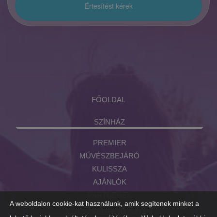
FŐOLDAL
SZÍNHÁZ
PREMIER
MŰVÉSZBEJÁRÓ
KULISSZA
AJÁNLÓK
PARTNEREK
A weboldalon cookie-kat használunk, amik segítenek minket a
EGÉSZSÉGFEJLESZTÉS