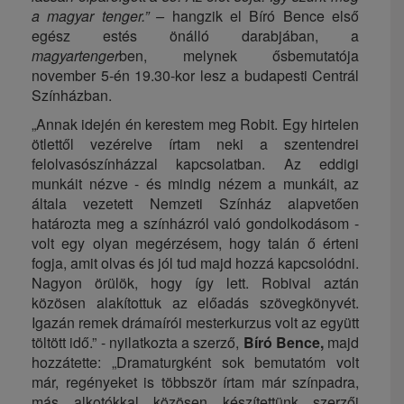
a magyar tenger.” –
hangzik el Bíró Bence első
egész estés önálló darabjában, a
magyartenger
ben, melynek ősbemutatója
november 5-én 19.30-kor lesz a budapesti Centrál
Színházban.
„Annak idején én kerestem meg Robit. Egy hirtelen
ötlettől vezérelve írtam neki a szentendrei
felolvasószínházzal kapcsolatban. Az eddigi
munkáit nézve - és mindig nézem a munkáit, az
általa vezetett Nemzeti Színház alapvetően
határozta meg a színházról való gondolkodásom -
volt egy olyan megérzésem, hogy talán ő érteni
fogja, amit olvas és jól tud majd hozzá kapcsolódni.
Nagyon örülök, hogy így lett. Robival aztán
közösen alakítottuk az előadás szövegkönyvét.
Igazán remek drámaírói mesterkurzus volt az együtt
töltött idő.” - nyilatkozta a szerző,
Bíró Bence,
majd
hozzátette: „Dramaturgként sok bemutatóm volt
már, regényeket is többször írtam már színpadra,
más alkotókkal közösen készítettünk szerzői