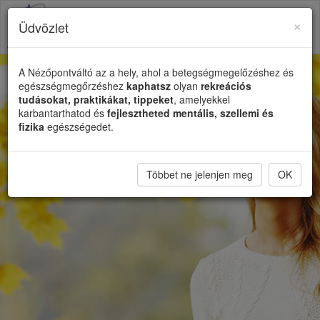
×
Üdvözlet
Toggl
naviga
A Nézőpontváltó az a hely, ahol a betegségmegelőzéshez és
egészségmegőrzéshez
kaphatsz
olyan
rekreációs
tudásokat, praktikákat, tippeket
, amelyekkel
karbantarthatod és
fejlesztheted mentális, szellemi és
fizika
egészségedet.
Többet ne jelenjen meg
OK