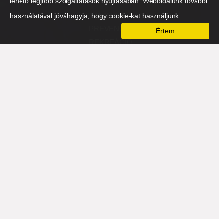
lehető legjobb szolgáltatások nyújtásában. Weboldalunk további
RÓLUNK
használatával jóváhagyja, hogy cookie-kat használjunk.
PREVENCIÓ
Értem
REKREÁCIÓ
FIZIKAI
SZELLEMI
MENTÁLIS
NÉZŐPONTVÁLTÓ-EST 2016
HOZZÁTARTOZÓK
PARTNEREK
TÁMASZADÓ SZERVEZETEK
PARTNEREK
ÉLETMÓDVÁLTÓ
ÉTELVÁLTÓ
LÉLEKVÁLTÓ