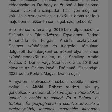
előadásokat is. De hogy az én önálló kitalációmat
lássam viszont a színpadon, hát, ilyen még nem
volt. Ha a színészek és a nézők is örömüket lelik
majd benne, akkor én sem fogok szomorkodni.”
Bíró Bence dramaturg 2015-ben diplomázott a
Színház- és Filmművészeti Egyetemen Radnai
Annamária és Forgách András osztályában.
Számos színházban és független társulattal
dolgozott dramaturgként és íróként olyan elismert
színházrendezők mellett, mint Schilling Árpád,
Kovács D. Dániel vagy Szenteczki Zita. 2019-ben
elnyerte az Örkény István Drámaírói Ösztöndíjat,
2022-ben a Kortárs Magyar Dráma-díjat.
A nyáron felolvasószínházként debütált művet
ezúttal is
Alföldi Róbert
rendezi, aki így
gondolkodik a darabról:
„Akármilyen nehéz idők is
vannak a család az család. És a Balaton az
Balaton. És potyoghatnak a csontvázak kifelé a
szekrényekből, lehetnek mindenféle kimondott