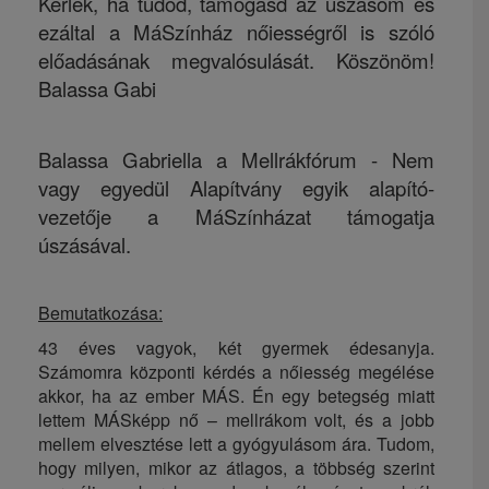
Kérlek, ha tudod, támogasd az úszásom és
ezáltal a MáSzínház nőiességről is szóló
előadásának megvalósulását. Köszönöm!
Balassa Gabi
Balassa Gabriella a Mellrákfórum - Nem
vagy egyedül Alapítvány egyik alapító-
vezetője a MáSzínházat támogatja
úszásával.
Bemutatkozása:
43 éves vagyok, két gyermek édesanyja.
Számomra központi kérdés a nőiesség megélése
akkor, ha az ember MÁS. Én egy betegség miatt
lettem MÁSképp nő – mellrákom volt, és a jobb
mellem elvesztése lett a gyógyulásom ára. Tudom,
hogy milyen, mikor az átlagos, a többség szerint