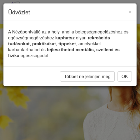
×
Üdvözlet
Toggl
naviga
A Nézőpontváltó az a hely, ahol a betegségmegelőzéshez és
egészségmegőrzéshez
kaphatsz
olyan
rekreációs
tudásokat, praktikákat, tippeket
, amelyekkel
karbantarthatod és
fejlesztheted mentális, szellemi és
fizika
egészségedet.
Többet ne jelenjen meg
OK