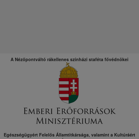
A Nézőpontváltó rákellenes színházi staféta fővédnökei
Egészségügyért Felelős Államtitkársága, valamint a Kultúráért