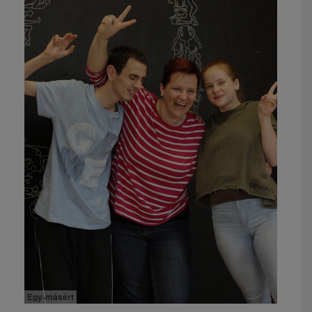
Egy-másért