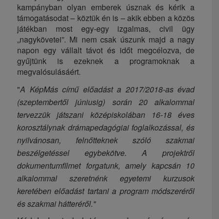
kampányban olyan emberek úsznak és kérik a
támogatásodat – köztük én is – akik ebben a közös
játékban most egy-egy izgalmas, civil ügy
„nagykövetei”. Mi nem csak úszunk majd a nagy
napon egy vállalt távot és időt megcélozva, de
gyűjtünk is ezeknek a programoknak a
megvalósulásáért.
"
A KépMás című előadást a 2017/2018-as évad
(szeptembertől júniusig) során 20 alkalommal
tervezzük játszani középiskolában 16-18 éves
korosztálynak drámapedagógiai foglalkozással, és
nyilvánosan, felnőtteknek szóló szakmai
b
eszélgetéssel egybekötve. A projektről
dokumentumfilmet forgatunk, amely kapcsán 10
alkalommal szeretnénk egyetemi kurzusok
keretében előadást tartani a program módszeréről
és szakmai hátteréről."