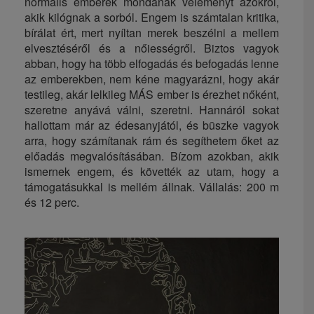
normális emberek mondanak véleményt azokról,
akik kilógnak a sorból. Engem is számtalan kritika,
bírálat ért, mert nyíltan merek beszélni a mellem
elvesztéséről és a nőiességről. Biztos vagyok
abban, hogy ha több elfogadás és befogadás lenne
az emberekben, nem kéne magyarázni, hogy akár
testileg, akár lelkileg MÁS ember is érezhet nőként,
szeretne anyává válni, szeretni. Hannáról sokat
hallottam már az édesanyjától, és büszke vagyok
arra, hogy számítanak rám és segíthetem őket az
előadás megvalósításában. Bízom azokban, akik
ismernek engem, és követték az utam, hogy a
támogatásukkal is mellém állnak. Vállalás: 200 m
és 12 perc.