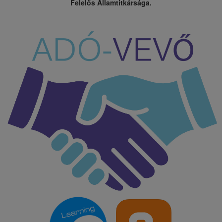
Felelős Államtitkársága.