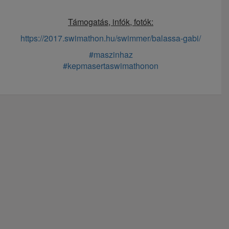
Támogatás, infók, fotók:
https://2017.swimathon.hu/swimmer/balassa-gabi/
#
maszinhaz
#
kepmasertaswimathonon