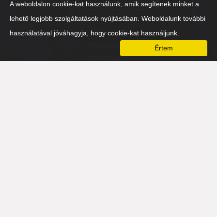
A weboldalon cookie-kat használunk, amik segítenek minket a
EGÉSZSÉGFEJLESZTÉS
lehető legjobb szolgáltatások nyújtásában. Weboldalunk további
RÓLUNK
használatával jóváhagyja, hogy cookie-kat használjunk.
PREVENCIÓ
Értem
REKREÁCIÓ
FIZIKAI
SZELLEMI
MENTÁLIS
NÉZŐPONTVÁLTÓ-EST 2016
HOZZÁTARTOZÓK
PARTNEREK
TÁMASZADÓ SZERVEZETEK
PARTNEREK
ÉLETMÓDVÁLTÓ
ÉTELVÁLTÓ