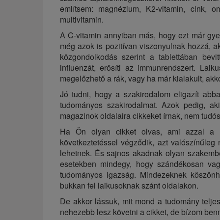
említsem: magnézium, K2-vitamin, cink, 
multivitamin.
A C-vitamin annyiban más, hogy ezt már gye
még azok is pozitívan viszonyulnak hozzá, a
közgondolkodás szerint a tablettában bevit
influenzát, erősíti az immunrendszert. La
megelőzhető a rák, vagy ha már kialakult, akk
Jó tudni, hogy a szakirodalom eligazít ab
tudományos szakirodalmat. Azok pedig, aki
magazinok oldalaira cikkeket írnak, nem tudó
Ha Ön olyan cikket olvas, ami azzal a 
következtetéssel végződik, azt valószínűle
lehetnek. És sajnos akadnak olyan szakember
esetekben mindegy, hogy szándékosan vagy
tudományos igazság. Mindezeknek köszönhet
bukkan fel laikusoknak szánt oldalakon.
De akkor lássuk, mit mond a tudomány teljes 
nehezebb lesz követni a cikket, de bízom benne