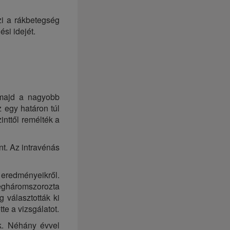
i a rákbetegség
si idejét.
 majd a nagyobb
z egy határon túl
inttől remélték a
nt. Az intravénás
eredményeikről.
megháromszorozta
g választották ki
te a vizsgálatot.
k. Néhány évvel