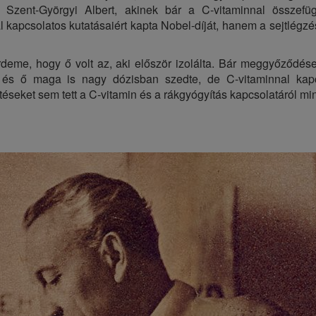
n. Szent-Györgyi Albert, akinek bár a C-vitaminnal összefü
 kapcsolatos kutatásaiért kapta Nobel-díját, hanem a sejtlégz
rdeme, hogy ő volt az, aki először izolálta. Bár meggyőződése
és ő maga is nagy dózisban szedte, de C-vitaminnal kapcs
téseket sem tett a C-vitamin és a rákgyógyítás kapcsolatáról min