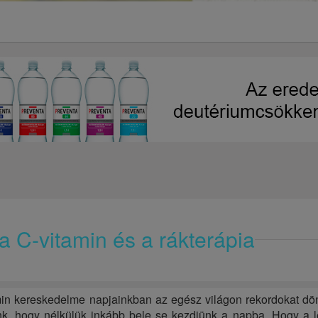
 C-vitamin és a rákterápia
amin kereskedelme napjainkban az egész világon rekordokat dö
lünk, hogy nélkülük inkább bele se kezdjünk a napba. Hogy a 