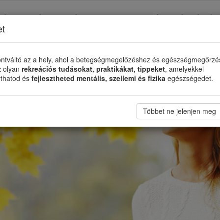
TÉS
TÁMASZADÓ SZERVEZETEK
ÉLETMÓDVÁLTÓ
et
ntváltó az a hely, ahol a betegségmegelőzéshez és egészségmegőrz
z
olyan
rekreációs tudásokat, praktikákat, tippeket
, amelyekkel
rthatod és
fejlesztheted mentális, szellemi és fizika
egészségedet.
Többet ne jelenjen meg