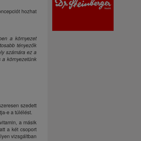
koncepciót hozhat
ben a környezet
ntosabb tényezők
ly számára ez a
s a környezetünk
dszeresen szedett
a-e a túlélést.
-vitamin, a másik
att a két csoport
lyen vizsgáltban