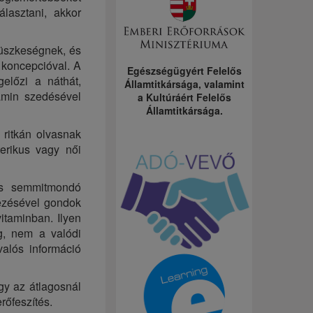
lasztani, akkor
büszkeségnek, és
 koncepcióval. A
Egészségügyért Felelős
előzi a náthát,
Államtitkársága, valamint
amin szedésével
a Kultúráért Felelős
Államtitkársága.
ritkán olvasnak
erikus vagy női
és semmitmondó
mezésével gondok
itaminban. Ilyen
g, nem a valódi
alós információ
gy az átlagosnál
rőfeszítés.