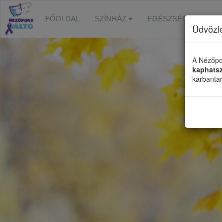
FŐOLDAL
SZÍNHÁZ
EGÉSZSÉGFEJLESZ
Üdvözl
A Nézőpo
kaphats
karbanta