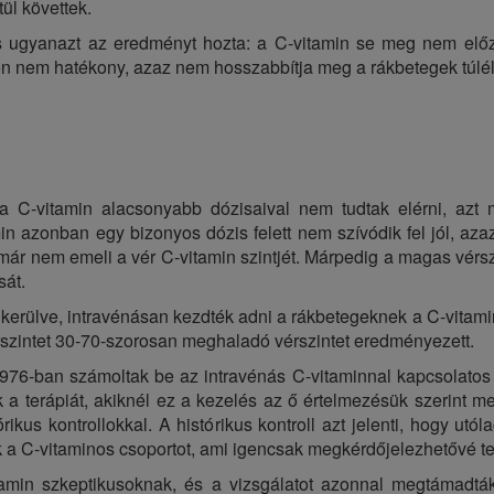
tül követtek.
s ugyanazt az eredményt hozta: a C-vitamin se meg nem előz
en nem hatékony, azaz nem hosszabbítja meg a rákbetegek túlélé
 a C-vitamin alacsonyabb dózisaival nem tudtak elérni, azt
min azonban egy bizonyos dózis felett nem szívódik fel jól, aza
már nem emeli a vér C-vitamin szintjét. Márpedig a magas vérsz
sát.
kerülve, intravénásan kezdték adni a rákbetegeknek a C-vitami
szintet 30-70-szorosan meghaladó vérszintet eredményezett.
6-ban számoltak be az intravénás C-vitaminnal kapcsolatos 
a terápiát, akiknél ez a kezelés az ő értelmezésük szerint 
ikus kontrollokkal. A histórikus kontroll azt jelenti, hogy utóla
k a C-vitaminos csoportot, ami igencsak megkérdőjelezhetővé tet
amin szkeptikusoknak, és a vizsgálatot azonnal megtámadtá