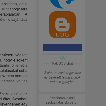
l szemben, de a
. Mint ahogy arra
erápiájában. A
et elsajátítása
rületen végzett
l, hogy elsőként
Rák SOS chat
tamin jó lehet a
 kutatásokat soha
A chat-et csak regisztrált
n szintén nem az
és belépett felhasználók
 hatással volt az
vehetik igénybe.
Ezeket az ötletek
Pszichoonkológiai
el őket. Azonban
szolgáltatás skype-on
k örvendenek egy