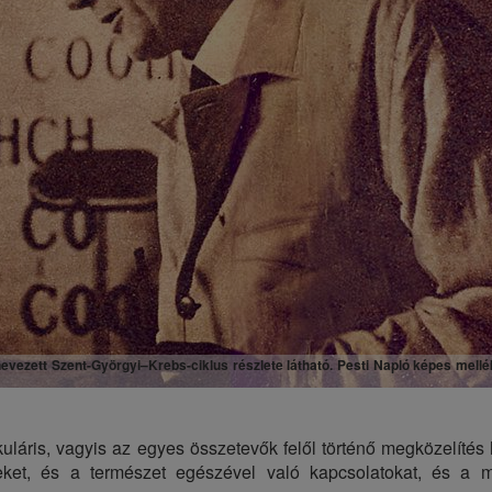
evezett Szent-Györgyi–Krebs-ciklus részlete látható. Pesti Napló képes mellék
uláris, vagyis az egyes összetevők felől történő megközelítés 
reket, és a természet egészével való kapcsolatokat, és a 