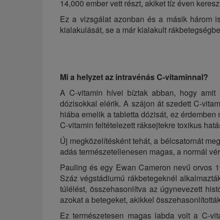
14,000 ember vett részt, akiket tíz éven keresz
Ez a vizsgálat azonban és a másik három i
kialakulását, se a már kialakult rákbetegségb
Mi a helyzet az intravénás C-vitaminnal?
A C-vitamin hívei bíztak abban, hogy amit
dózisokkal elérik. A szájon át szedett C-vita
hiába emelik a tabletta dózisát, ez érdemben 
C-vitamin feltételezett ráksejtekre toxikus hatá
Új megközelítésként tehát, a bélcsatornát meg
adás természetellenesen magas, a normál vér
Pauling és egy Ewan Cameron nevű orvos 197
Száz végstádiumú rákbetegeknél alkalmazták 
túlélést, összehasonlítva az úgynevezett histór
azokat a betegeket, akikkel összehasonlítottá
Ez természetesen magas labda volt a C-vit