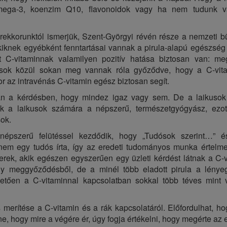
omega-3, koenzim Q10, flavonoidok vagy ha nem tudunk vá
rekkorunktól ismerjük, Szent-Györgyi révén része a nemzeti 
kiknek egyébként fenntartásai vannak a pirula-alapú egészség
t C-vitaminnak valamilyen pozitív hatása biztosan van: meg
ikusok közül sokan meg vannak róla győződve, hogy a C-vit
or az intravénás C-vitamin egész biztosan segít.
ban a kérdésben, hogy mindez igaz vagy sem. De a laikusok 
k a laikusok számára a népszerű, természetgyógyász, ezot
sok.
népszerű felütéssel kezdődik, hogy „Tudósok szerint…” 
g nem egy tudós írta, így az eredeti tudományos munka értel
ek, akik egészen egyszerűen egy üzleti kérdést látnak a C-v
 meggyőződésből, de a minél több eladott pirula a lénye
ően a C-vitaminnal kapcsolatban sokkal több téves mint v
merítése a C-vitamin és a rák kapcsolatáról. Előfordulhat, ho
, hogy mire a végére ér, úgy fogja értékelni, hogy megérte az e