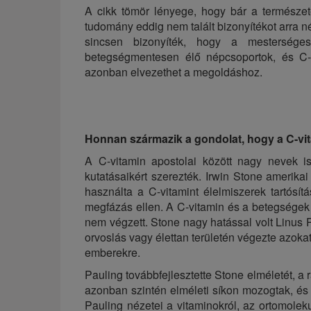
A cikk tömör lényege, hogy bár a természe
tudomány eddig nem talált bizonyítékot arra n
sincsen bizonyíték, hogy a mesterséges
betegségmentesen élő népcsoportok, és C-v
azonban elvezethet a megoldáshoz.
Honnan származik a gondolat, hogy a C-v
A C-vitamin apostolai között nagy nevek 
kutatásaikért szerezték. Irwin Stone amerika
használta a C-vitamint élelmiszerek tartósít
megfázás ellen. A C-vitamin és a betegségek k
nem végzett. Stone nagy hatással volt Linus 
orvoslás vagy élettan területén végezte azokat
emberekre.
Pauling továbbfejlesztette Stone elméletét, a 
azonban szintén elméleti síkon mozogtak, és
Pauling nézetei a vitaminokról, az ortomole