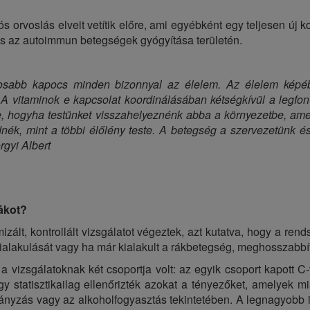
orvoslás elveit vetítik előre, ami egyébként egy teljesen új 
ás az autoimmun betegségek gyógyítása területén.
ntosabb kapocs minden bizonnyal az élelem. Az élelem képé
. A vitaminok e kapcsolat koordinálásában kétségkívül a legfo
 hogyha testünket visszahelyeznénk abba a környezetbe, ame
dnék, mint a többi élőlény teste. A betegség a szervezetünk é
rgyi Albert
rákot?
lt, kontrollált vizsgálatot végeztek, azt kutatva, hogy a ren
lakulását vagy ha már kialakult a rákbetegség, meghosszabbítj
 a vizsgálatoknak két csoportja volt: az egyik csoport kapott C
gy statisztikailag ellenőrizték azokat a tényezőket, amelyek mi
ányzás vagy az alkoholfogyasztás tekintetében. A legnagyobb i