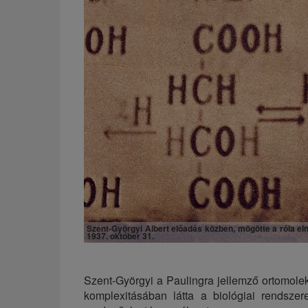
Szent-Györgyi Albert előadás közben, mögötte a róla eln
1937. október 31.
Szent-Györgyi a Paulingra jellemző ortomolek
komplexitásában látta a biológiai rendsze