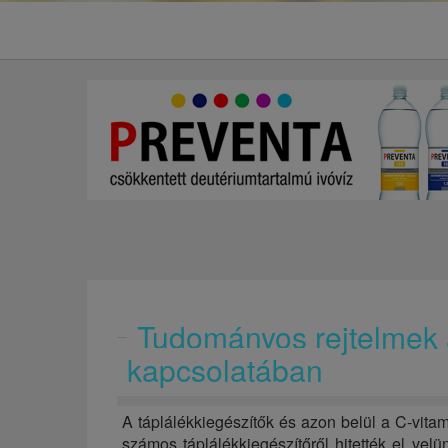
Tudományos rejtelmek a
kapcsolatában
A táplálékkiegészítők és azon belül a C-vit
számos táplálékkiegészítőről hitették el ve