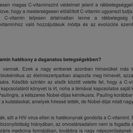
tesen magas C-vitaminszint védelmet jelent a rákbetegségge
ézve, hogy a mesterségesen előállított C-vitamin ugyanezt tudja
 C-vitamin teljesen ártalmatlan lenne a rákbetegség t
itaminhoz való hozzájutásuk módja és az evolúciós szemlél
itamin hatékony a daganatos betegségekben?
is vannak. Ezek a nagy emberek azonban hírnevüket más te
i biokémikus az élelmiszeriparban alapozta meg hírnevét, azza
ására. Később szintén az elsők között vetette fel, hogy a C-vi
apcsolatáról könyvet is írt, noha a témával kapcsolatos saját
Paulingra, a kétszeres Nobel-díjas kémikusra. Pauling korábba
 a kutatásokat, amelyek híressé tették, de Nobel-díjai miatt nagy
rák, sőt a HIV vírus ellen is hatékonynak gondolta a C-vitamint. 
 bizonyítottság hiányában, az orvostársadalom nem is fogadta 
kuláris medicina formájában, továbbra is nagy népszerűségne