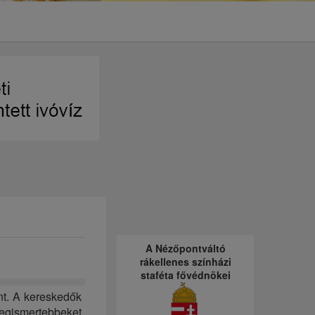
A Nézőpontváltó
rákellenes színházi
staféta fővédnökei
nt. A kereskedők
legismertebbeket