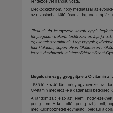
rendezőelvet hangsúlyozta.
Megkockáztatom, hogy meglátásai az evolúciós 
az orvoslásba, különösen a daganatterápiák 
„Testünk és környezete között egyik legfo
ténylegesen bekerül testünkbe és átjárja azt
egyikének számítanak. Meg vagyok győződve,
test kialakult, éppen olyan tökéletesen műkö
közötti diszharmónia kifejeződése.”
Szent-Gyö
Megelőzi-e vagy gyógyítja-e a C-vitamin a 
1985-től kezdődően négy úgynevezett randomizá
C-vitamin megelőzi-e a daganatos betegség kia
A randomizált jelző azt jelenti, hogy ezeknek
pedig nem. A kontrollált pedig azt jelenti, ho
még különbözhetett egymástól, például a doh