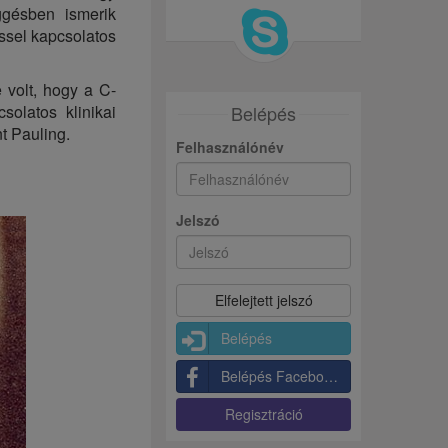
ggésben ismerik
éssel kapcsolatos
 volt, hogy a C-
olatos klinikai
Belépés
t Pauling.
Felhasználónév
Jelszó
Belépés
Belépés Facebookkal
Regisztráció