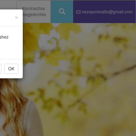
Kontrasztos
nezopontvalto@gmail.com
megjelenítés
×
Keresés
éshez
OK