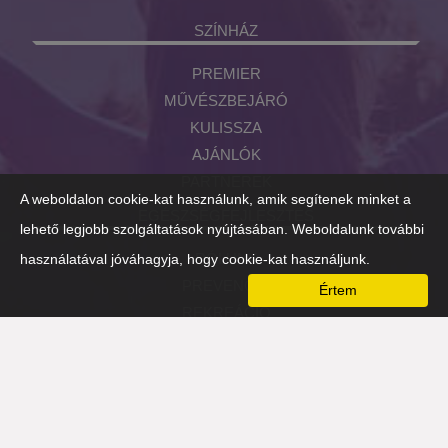
SZÍNHÁZ
PREMIER
MŰVÉSZBEJÁRÓ
KULISSZA
AJÁNLÓK
PARTNEREK
A weboldalon cookie-kat használunk, amik segítenek minket a
EGÉSZSÉGFEJLESZTÉS
lehető legjobb szolgáltatások nyújtásában. Weboldalunk további
RÓLUNK
használatával jóváhagyja, hogy cookie-kat használjunk.
PREVENCIÓ
Értem
REKREÁCIÓ
FIZIKAI
SZELLEMI
MENTÁLIS
NÉZŐPONTVÁLTÓ-EST 2016