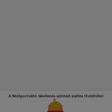
A Nézőpontváltó rákellenes színházi staféta fővédnökei