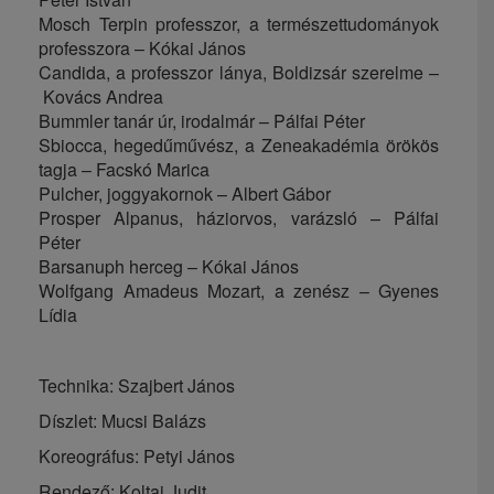
Mosch Terpin professzor, a természettudományok
professzora – Kókai János
Candida, a professzor lánya, Boldizsár szerelme –
Kovács Andrea
Bummler tanár úr, irodalmár – Pálfai Péter
Sbiocca, hegedűművész, a Zeneakadémia örökös
tagja – Facskó Marica
Pulcher, joggyakornok – Albert Gábor
Prosper Alpanus, háziorvos, varázsló – Pálfai
Péter
Barsanuph herceg – Kókai János
Wolfgang Amadeus Mozart, a zenész – Gyenes
Lídia
Technika:
Szajbert János
Díszlet:
Mucsi Balázs
Koreográfus:
Petyi János
Rendező:
Koltai Judit