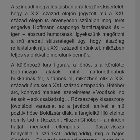
A színpadi megvalósításban arra teszünk kísérletet,
hogy a XIX. század elején jegyzett mű a XXI.
század elején is érvényesen szólaljon meg, teret
engedve Hoffmann csapongó fantáziájának és –
igen – abszurd humorának. Igyekszünk megőrizni
a mű eredeti stílusrétegeit úgy, hogy látszólag
reflektálunk rájuk XXI. századi énünkkel, miközben
teljes valónkkal elmerülünk bennük.
A különböző fura figurák, a főhős, s a körülötte
izgő-mozgó alakok mint marionett-bábuk
bukkannak fel, s tűnnek el, miközben élik a XIX.
századi életüket a XXI. század színpadán. Hófehér
arc, könnyed menüett, szerelmetes vívódások, no
és sok – sok csalárdság… Rózsaszépy kisasszony
jóvoltából varázslat ez a javából, amivel a mű
pozitív hőse Boldizsár diák, a lánglelkű ifjú eleinte
nem is tud mit kezdeni. Hiszen Cinóber – a minden
hájjal megkent ellenpólus – össze-vissza
bonyolítja a szálakat, addig-addig, míg a bájos