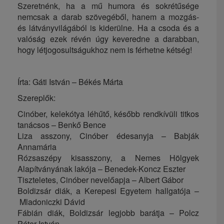
Szeretnénk, ha a mű humora és sokrétűsége
nemcsak a darab szövegéből, hanem a mozgás-
és látványvilágából is kiderülne. Ha a csoda és a
valóság ezek révén úgy keveredne a darabban,
hogy létjogosultságukhoz nem is férhetne kétség!
Írta:
Gáti István – Békés Márta
Szereplők:
Cinóber, kelekótya léhűtő, később rendkívüli titkos
tanácsos – Benkő Bence
Liza asszony, Cinóber édesanyja – Babják
Annamária
Rózsaszépy kisasszony, a Nemes Hölgyek
Alapítványának lakója – Benedek-Koncz Eszter
Tiszteletes, Cinóber nevelőapja – Albert Gábor
Boldizsár diák, a Kerepesi Egyetem hallgatója –
Mladoniczki Dávid
Fábián diák, Boldizsár legjobb barátja – Polcz
Péter István