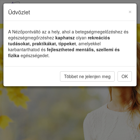
×
Üdvözlet
Toggl
naviga
A Nézőpontváltó az a hely, ahol a betegségmegelőzéshez és
egészségmegőrzéshez
kaphatsz
olyan
rekreációs
tudásokat, praktikákat, tippeket
, amelyekkel
karbantarthatod és
fejlesztheted mentális, szellemi és
fizika
egészségedet.
Többet ne jelenjen meg
OK