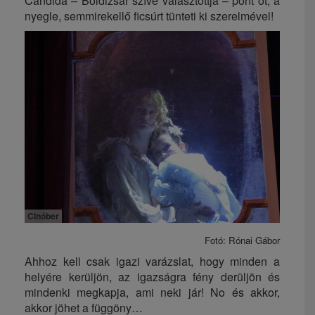
Candida – Boldizsár szíve választottja – pont őt, a
nyegle, semmirekellő ficsúrt tünteti ki szerelmével!
Cinóber
Fotó: Rónai Gábor
Ahhoz kell csak igazi varázslat, hogy minden a
helyére kerüljön, az igazságra fény derüljön és
mindenki megkapja, ami neki jár! No és akkor,
akkor jöhet a függöny…