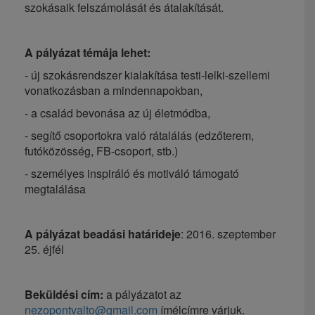
szokásaik felszámolását és átalakítását.
A pályázat témája lehet:
- új szokásrendszer kialakítása testi-lelki-szellemi
vonatkozásban a mindennapokban,
- a család bevonása az új életmódba,
- segítő csoportokra való rátalálás (edzőterem,
futóközösség, FB-csoport, stb.)
- személyes inspiráló és motiváló támogató
megtalálása
A pályázat beadási határideje
: 2016. szeptember
25. éjfél
Beküldési cím:
a pályázatot az
nezopontvalto@gmail.com
ímélcímre várjuk.