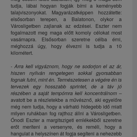
tudja, lábai hogyan fogják bírni a keményebb
talajviszonyokat. Magyarázatképpen hozzátette:
elsősorban terepen, a Balatonon, olykor a
Városligetben zajlanak az edzései. Eszter nem
fogalmazott meg maga előtt komoly célokat most
vasárnapra. Elsősorban szeretne célba érni,
méghozzá úgy, hogy élvezni is tudja a 10
kilométert.
-
Arra kell vigyáznom, hogy ne sodorjon el az ár,
hiszen nyilván rengetegen sokkal gyorsabban
fognak futni, mint én. Természetesen a végére én is
tervezek egy hosszabb sprintet, de a táv jó
részében a saját tempómra kell koncentrálnom –
avatott be a részletekbe a művésznő, aki egyelőre
még nem tudja, hogy a várható hidegebb idő miatt
milyen ruhákban fog rajthoz állni a Városligetben.
Ónodi Eszter a margitszigeti emlékekből szeretne
erőt meríteni a versenyre, és reméli, hogy a
hangulat a helyszínen át fogja segíteni a nehezebb