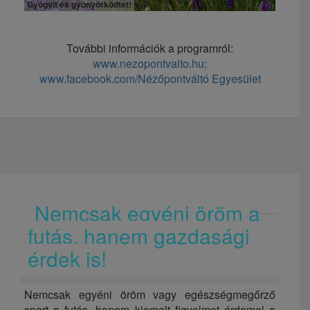
Gyógyít és gyönyörködtet!
További információk a programról:
www.nezopontvalto.hu;
www.facebook.com/Nézőpontváltó Egyesület
Nemcsak egyéni öröm a
futás, hanem gazdasági
érdek is!
Nemcsak egyéni öröm vagy egészségmegőrző
sport a futás, hanem kiemelt figyelmet érdemel a