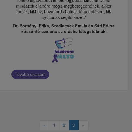
lehető legtovább a lehető legjobbat kihozni! De ha
mindazok ellenére mégis megbetegednének, akkor
tudják, kikhez, hova fordulhatnak támogatásért, kik
nyújtanak segítő kezet.”
Dr. Borbényi Erika, Szedlacsek Emília és Sári Edina
köszöntő üzenete az oldalra látogatóknak.
Tovább olvasom
«
1
2
3
»