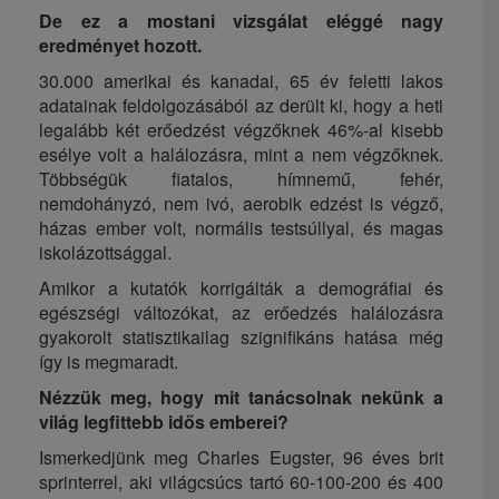
De ez a mostani vizsgálat eléggé nagy
eredményet hozott.
30.000 amerikai és kanadai, 65 év feletti lakos
adatainak feldolgozásából az derült ki, hogy a heti
legalább két erőedzést végzőknek 46%-al kisebb
esélye volt a halálozásra, mint a nem végzőknek.
Többségük fiatalos, hímnemű, fehér,
nemdohányzó, nem ivó, aerobik edzést is végző,
házas ember volt, normális testsúllyal, és magas
iskolázottsággal.
Amikor a kutatók korrigálták a demográfiai és
egészségi változókat, az erőedzés halálozásra
gyakorolt statisztikailag szignifikáns hatása még
így is megmaradt.
Nézzük meg, hogy mit tanácsolnak nekünk a
világ legfittebb idős emberei?
Ismerkedjünk meg Charles Eugster, 96 éves brit
sprinterrel, aki világcsúcs tartó 60-100-200 és 400