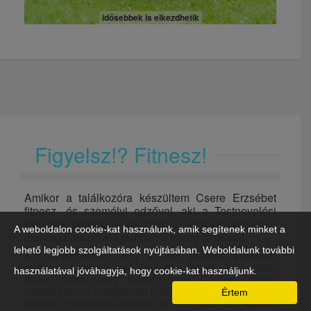
idősebbek is elkezdhetik
Figyelsz!? Fitnesz!
Amikor a találkozóra készültem Csere Erzsébet
fitnesz- és személyi edzővel, aki a Testnevelési
Egyetem aerobic edzői szakján végzett, próbáltam
A weboldalon cookie-kat használunk, amik segítenek minket a
megfogalmazni magamban a fittség fogalmát.
lehető legjobb szolgáltatások nyújtásában. Weboldalunk további
Azt tapasztalom, hogy a nem sportoló emberek
fejében a fittség szó hallatán Béres Alexandra,
használatával jóváhagyja, hogy cookie-kat használjunk.
Katus Attila vagy Szentgyörgyi Rómeó izmos,
módszeresen kidolgozott testképe ugrik be. És ez a
Értem
testkép összekapcsolódik a fejekben az örökös