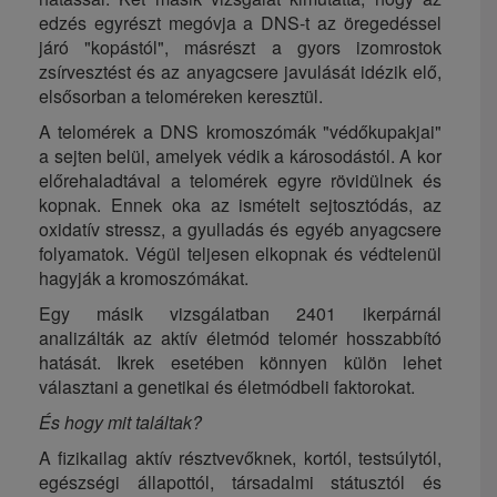
edzés egyrészt megóvja a DNS-t az öregedéssel
járó "kopástól", másrészt a gyors izomrostok
zsírvesztést és az anyagcsere javulását idézik elő,
elsősorban a teloméreken keresztül.
A telomérek a DNS kromoszómák "védőkupakjai"
a sejten belül, amelyek védik a károsodástól. A kor
előrehaladtával a telomérek egyre rövidülnek és
kopnak. Ennek oka az ismételt sejtosztódás, az
oxidatív stressz, a gyulladás és egyéb anyagcsere
folyamatok. Végül teljesen elkopnak és védtelenül
hagyják a kromoszómákat.
Egy másik vizsgálatban 2401 ikerpárnál
analizálták az aktív életmód telomér hosszabbító
hatását. Ikrek esetében könnyen külön lehet
választani a genetikai és életmódbeli faktorokat.
És hogy mit találtak?
A fizikailag aktív résztvevőknek, kortól, testsúlytól,
egészségi állapottól, társadalmi státusztól és