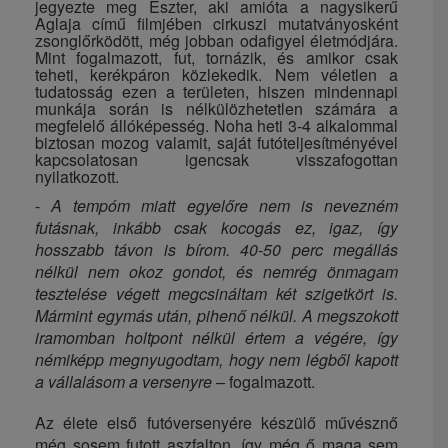
jegyezte meg Eszter, aki amióta a nagysikerű
Aglaja című filmjében cirkuszi mutatványosként
zsonglőrködött, még jobban odafigyel életmódjára.
Mint fogalmazott, fut, tornázik, és amikor csak
teheti, kerékpáron közlekedik. Nem véletlen a
tudatosság ezen a területen, hiszen mindennapi
munkája során is nélkülözhetetlen számára a
megfelelő állóképesség. Noha heti 3-4 alkalommal
biztosan mozog valamit, saját futóteljesítményével
kapcsolatosan igencsak visszafogottan
nyilatkozott.
-
A tempóm miatt egyelőre nem is nevezném
futásnak, inkább csak kocogás ez, igaz, így
hosszabb távon is bírom. 40-50 perc megállás
nélkül nem okoz gondot, és nemrég önmagam
tesztelése végett megcsináltam két szigetkört is.
Mármint egymás után, pihenő nélkül. A megszokott
iramomban holtpont nélkül értem a végére, így
némiképp megnyugodtam, hogy nem légből kapott
a vállalásom a versenyre –
fogalmazott.
Az élete első futóversenyére készülő művésznő
még sosem futott aszfalton, így még ő maga sem