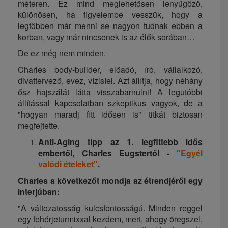
méteren. Ez mind meglehetősen lenyűgöző,
különösen, ha figyelembe vesszük, hogy a
legtöbben már menni se nagyon tudnak ebben a
korban, vagy már nincsenek is az élők sorában…
De ez még nem minden.
Charles body-builder, előadó, író, vállalkozó,
divattervező, evez, vízisíel. Azt állítja, hogy néhány
ősz hajszálát látta visszabarnulni! A legutóbbi
állítással kapcsolatban szkeptikus vagyok, de a
"hogyan maradj fitt idősen is" titkát biztosan
megfejtette.
Anti-Aging tipp az 1. legfittebb idős
embertől, Charles Eugstertől -
"Egyél
valódi ételeket"
.
Charles a következőt mondja az étrendjéről egy
interjúban:
"A változatosság kulcsfontosságú. Minden reggel
egy fehérjeturmixxal kezdem, mert, ahogy öregszel,