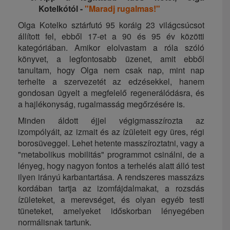
Kotelkótól -
"Maradj rugalmas!"
Olga Kotelko sztárfutó 95 koráig 23 világcsúcsot
állított fel, ebből 17-et a 90 és 95 év közötti
kategóriában. Amikor elolvastam a róla szóló
könyvet, a legfontosabb üzenet, amit ebből
tanultam, hogy Olga nem csak nap, mint nap
terhelte a szervezetét az edzésekkel, hanem
gondosan ügyelt a megfelelő regenerálódásra, és
a hajlékonyság, rugalmasság megőrzésére is.
Minden áldott éjjel végigmasszírozta az
izompólyáit, az izmait és az ízületeit egy üres, régi
borosüveggel. Lehet hetente masszíroztatni, vagy a
"metabolikus mobilitás" programmot csinálni, de a
lényeg, hogy nagyon fontos a terhelés alatt álló test
ilyen irányú karbantartása. A rendszeres masszázs
kordában tartja az izomfájdalmakat, a rozsdás
ízületeket, a merevséget, és olyan egyéb testi
tüneteket, amelyeket időskorban lényegében
normálisnak tartunk.