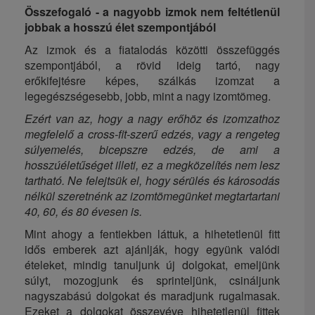
Összefogaló - a nagyobb izmok nem feltétlenül
jobbak a hosszú élet szempontjából
Az izmok és a fiatalodás közötti összefüggés
szempontjából, a rövid ideig tartó, nagy
erőkifejtésre képes, szálkás izomzat a
legegészségesebb, jobb, mint a nagy izomtömeg.
Ezért van az, hogy a nagy erőhöz és izomzathoz
megfelelő a cross-fit-szerű edzés, vagy a rengeteg
súlyemelés, bicepszre edzés, de ami a
hosszúéletűséget illeti, ez a megközelítés nem lesz
tartható. Ne felejtsük el, hogy sérülés és károsodás
nélkül szeretnénk az izomtömegünket megtartartani
40, 60, és 80 évesen is.
Mint ahogy a fentiekben láttuk, a hihetetlenül fitt
idős emberek azt ajánlják, hogy együnk valódi
ételeket, mindig tanuljunk új dolgokat, emeljünk
súlyt, mozogjunk és sprinteljünk, csináljunk
nagyszabású dolgokat és maradjunk rugalmasak.
Ezeket a dolgokat összevéve hihetetlenül fittek