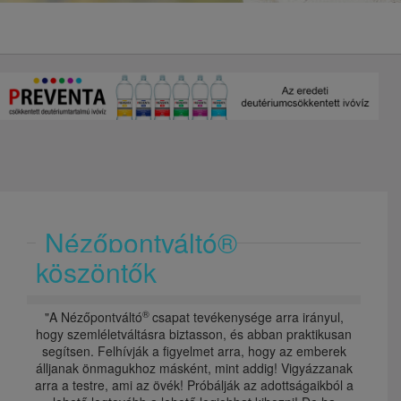
Nézőpontváltó®
köszöntők
®
"A Nézőpontváltó
csapat tevékenysége arra irányul,
hogy szemléletváltásra biztasson, és abban praktikusan
segítsen. Felhívják a figyelmet arra, hogy az emberek
álljanak önmagukhoz másként, mint addig! Vigyázzanak
arra a testre, ami az övék! Próbálják az adottságaikból a