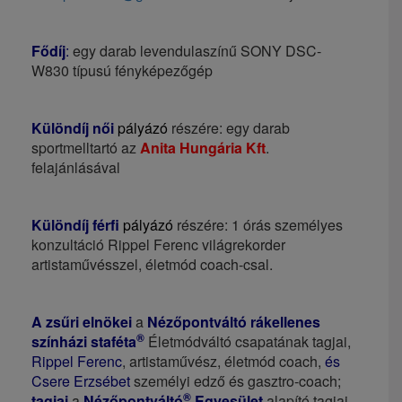
Fődíj
:
egy darab levendulaszínű SONY DSC-
W830 típusú fényképezőgép
Különdíj női
pályázó
részére: egy darab
sportmelltartó az
Anita Hungária Kft
.
felajánlásával
Különdíj férfi
pályázó
részére: 1 órás személyes
konzultáció Rippel Ferenc világrekorder
artistaművésszel, életmód coach-csal.
A zsűri elnökei
a
Nézőpontváltó rákellenes
®
színházi staféta
Életmódváltó csapatának tagjai,
Rippel Ferenc
, artistaművész, életmód coach,
és
Csere Erzsébet
személyi edző és gasztro-coach;
®
tagjai
a
Nézőpontváltó
Egyesület
alapító tagjai,