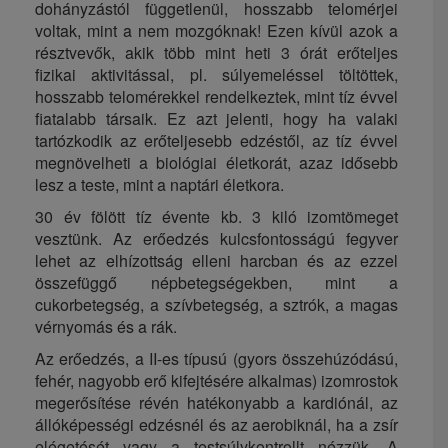
dohányzástól függetlenül, hosszabb telomérjei
voltak, mint a nem mozgóknak! Ezen kívül azok a
résztvevők, akik több mint heti 3 órát erőteljes
fizikai aktivitással, pl. súlyemeléssel töltöttek,
hosszabb telomérekkel rendelkeztek, mint tíz évvel
fiatalabb társaik. Ez azt jelenti, hogy ha valaki
tartózkodik az erőteljesebb edzéstől, az tíz évvel
megnövelheti a biológiai életkorát, azaz idősebb
lesz a teste, mint a naptári életkora.
30 év fölött tíz évente kb. 3 kiló izomtömeget
vesztünk. Az erőedzés kulcsfontosságú fegyver
lehet az elhízottság elleni harcban és az ezzel
összefüggő népbetegségekben, mint a
cukorbetegség, a szívbetegség, a sztrók, a magas
vérnyomás és a rák.
Az erőedzés, a II-es típusú (gyors összehúzódású,
fehér, nagyobb erő kifejtésére alkalmas) izomrostok
megerősítése révén hatékonyabb a kardiónál, az
állóképességi edzésnél és az aerobiknál, ha a zsír
elégetését vagy a testsúlykontrollt nézzük. A