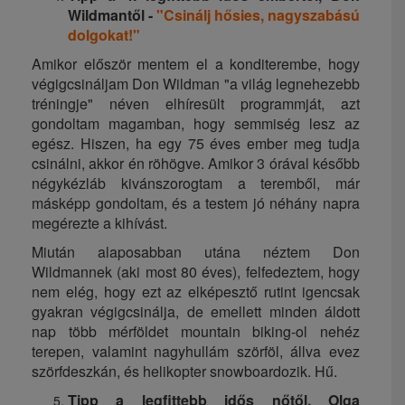
Wildmantől -
"Csinálj hősies, nagyszabású
dolgokat!"
Amikor először mentem el a konditerembe, hogy
végigcsináljam Don Wildman "a világ legnehezebb
tréningje" néven elhíresült programmját, azt
gondoltam magamban, hogy semmiség lesz az
egész. Hiszen, ha egy 75 éves ember meg tudja
csinálni, akkor én röhögve. Amikor 3 órával később
négykézláb kivánszorogtam a teremből, már
másképp gondoltam, és a testem jó néhány napra
megérezte a kihívást.
Miután alaposabban utána néztem Don
Wildmannek (aki most 80 éves), felfedeztem, hogy
nem elég, hogy ezt az elképesztő rutint igencsak
gyakran végigcsinálja, de emellett minden áldott
nap több mérföldet mountain biking-ol nehéz
terepen, valamint nagyhullám szörföl, állva evez
szörfdeszkán, és helikopter snowboardozik. Hű.
Tipp a legfittebb idős nőtől, Olga