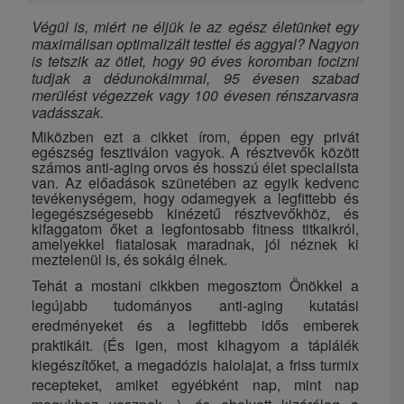
Végül is, miért ne éljük le az egész életünket egy
maximálisan optimalizált testtel és aggyal? Nagyon
is tetszik az ötlet, hogy 90 éves koromban focizni
tudjak a dédunokáimmal, 95 évesen szabad
merülést végezzek vagy 100 évesen rénszarvasra
vadásszak.
Miközben ezt a cikket írom, éppen egy privát
egészség fesztiválon vagyok. A résztvevők között
számos anti-aging orvos és hosszú élet specialista
van. Az előadások szünetében az egyik kedvenc
tevékenységem, hogy odamegyek a legfittebb és
legegészségesebb kinézetű résztvevőkhöz, és
kifaggatom őket a legfontosabb fitness titkaikról,
amelyekkel fiatalosak maradnak, jól néznek ki
meztelenül is, és sokáig élnek.
Tehát a mostani cikkben megosztom Önökkel a
legújabb tudományos anti-aging kutatási
eredményeket és a legfittebb idős emberek
praktikáit. (És igen, most kihagyom a táplálék
kiegészítőket, a megadózis halolajat, a friss turmix
recepteket, amiket egyébként nap, mint nap