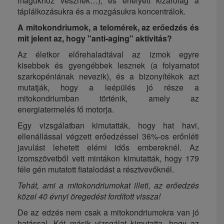
magukhoz vesznek…), és ehelyett kizárólag a
táplálkozásukra és a mozgásukra koncentrálok.
A mitokondriumok, a telomérek, az erőedzés és
mit jelent az, hogy "anti-aging" aktivitás?
Az életkor előrehaladtával az izmok egyre
kisebbek és gyengébbek lesznek (a folyamatot
szarkopéniának nevezik), és a bizonyítékok azt
mutatják, hogy a leépülés jó része a
mitokondriumban történik, amely az
energiatermelés fő motorja.
Egy vizsgálatban kimutatták, hogy hat havi,
ellenállással végzett erőedzéssel 36%-os erőnléti
javulást lehetett elérni idős embereknél. Az
izomszövetből vett mintákon kimutatták, hogy 179
féle gén mutatott fiatalodást a résztvevőknél.
Tehát, ami a mitokondriumokat illeti, az erőedzés
közel 40 évnyi öregedést fordított vissza!
De az edzés nem csak a mitokondriumokra van jó
hatással. Két másik vizsgálat kimutatta, hogy az