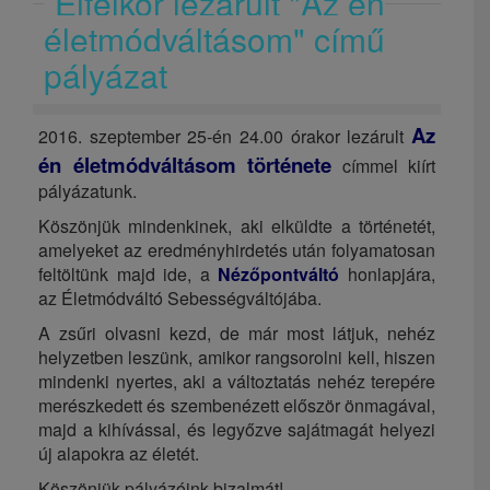
Éjfélkor lezárult "Az én
életmódváltásom" című
pályázat
Az
2016. szeptember 25-én 24.00 órakor lezárult
én életmódváltásom története
címmel kiírt
pályázatunk.
Köszönjük mindenkinek, aki elküldte a történetét,
amelyeket az eredményhirdetés után folyamatosan
feltöltünk majd ide, a
Nézőpontváltó
honlapjára,
az Életmódváltó Sebességváltójába.
A zsűri olvasni kezd, de már most látjuk, nehéz
helyzetben leszünk, amikor rangsorolni kell, hiszen
mindenki nyertes, aki a változtatás nehéz terepére
merészkedett és szembenézett először önmagával,
majd a kihívással, és legyőzve sajátmagát helyezi
új alapokra az életét.
Köszönjük pályázóink bizalmát!