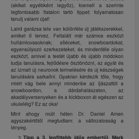
(akiket egyébként legyőz), kiemeli a szerinte
legfontosabb fiatalon tartó tippet: folyamatosan
tanulj valami újat!
Laird garázsa tele van különféle új játékszerekkel,
amiket ő tervez. Feltalált már számos eszközt
hullámlovasoknak; síléceket, snowboardokat,
egyensúlyozó szerkezeteket, és mindenféle olyan
eszközt, amivel a testét újabb és újabb módokon
tudja tanulásra, fejlődésre ösztönözni, az agyát és
az izmait új neuronok termelésére és új készségek
tanulására sarkallni. Gyakran kérdezik tőle, hogy
miért vág bele annyi mindenbe az íjászattól a
snowboardon, a dárdahalászaton, az
akadályversenyeken és a kickboxon át egészen az
ukuleléig? Ez az oka!
Mint ahogy múlt héten Dr. Daniel Amen
agyszakértőtől megtudtam: a változatosság a
lényeg.
Tipp a 3. legfittebb idős embertől, Mark