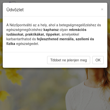
×
Üdvözlet
Toggl
naviga
A Nézőpontváltó az a hely, ahol a betegségmegelőzéshez és
egészségmegőrzéshez
kaphatsz
olyan
rekreációs
tudásokat, praktikákat, tippeket
, amelyekkel
karbantarthatod és
fejlesztheted mentális, szellemi és
fizika
egészségedet.
Többet ne jelenjen meg
OK