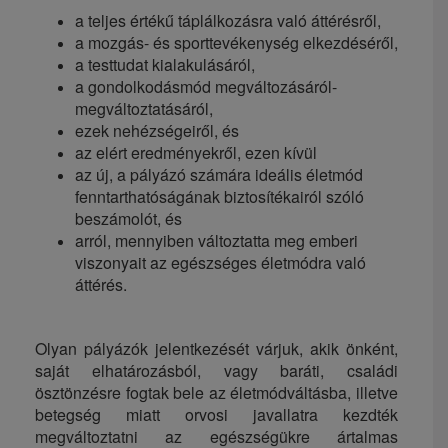
a teljes értékű táplálkozásra való áttérésről,
a mozgás- és sporttevékenység elkezdéséről,
a testtudat kialakulásáról,
a gondolkodásmód megváltozásáról-
megváltoztatásáról,
ezek nehézségeiről, és
az elért eredményekről, ezen kívül
az új, a pályázó számára ideális életmód
fenntarthatóságának biztosítékairól szóló
beszámolót, és
arról, mennyiben változtatta meg emberi
viszonyait az egészséges életmódra való
áttérés.
Olyan pályázók jelentkezését várjuk, akik önként,
saját elhatározásból, vagy baráti, családi
ösztönzésre fogtak bele az életmódváltásba, illetve
betegség miatt orvosi javallatra kezdték
megváltoztatni az egészségükre ártalmas