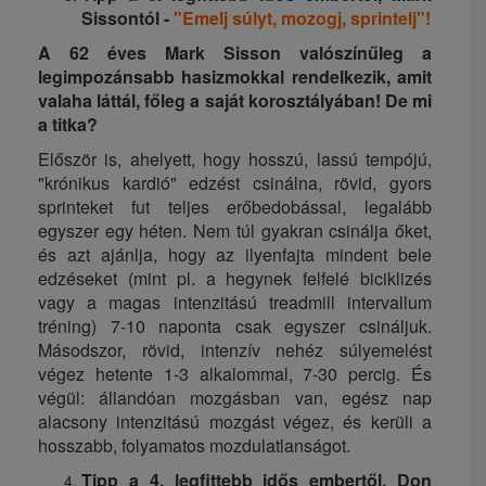
Sissontól -
"Emelj súlyt, mozogj, sprintelj"!
A 62 éves Mark Sisson valószínűleg a
legimpozánsabb hasizmokkal rendelkezik, amit
valaha láttál, főleg a saját korosztályában! De mi
a titka?
Először is, ahelyett, hogy hosszú, lassú tempójú,
"krónikus kardió" edzést csinálna, rövid, gyors
sprinteket fut teljes erőbedobással, legalább
egyszer egy héten. Nem túl gyakran csinálja őket,
és azt ajánlja, hogy az ilyenfajta mindent bele
edzéseket (mint pl. a hegynek felfelé biciklizés
vagy a magas intenzitású treadmill intervallum
tréning) 7-10 naponta csak egyszer csináljuk.
Másodszor, rövid, intenzív nehéz súlyemelést
végez hetente 1-3 alkalommal, 7-30 percig. És
végül: állandóan mozgásban van, egész nap
alacsony intenzitású mozgást végez, és kerüli a
hosszabb, folyamatos mozdulatlanságot.
Tipp a 4. legfittebb idős embertől, Don