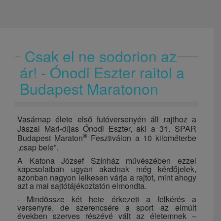
Csak el ne sodorjon az
ár! - Ónodi Eszter rajtol a
Budapest Maratonon
Vasárnap élete első futóversenyén áll rajthoz a
Jászai Mari-díjas Ónodi Eszter, aki a 31. SPAR
®
Budapest Maraton
Fesztiválon a 10 kilométerbe
„csap bele”.
A Katona József Színház művészében ezzel
kapcsolatban ugyan akadnak még kérdőjelek,
azonban nagyon lelkesen várja a rajtot, mint ahogy
azt a mai sajtótájékoztatón elmondta.
- Mindössze két hete érkezett a felkérés a
versenyre, de szerencsére a sport az elmúlt
években szerves részévé vált az életemnek –