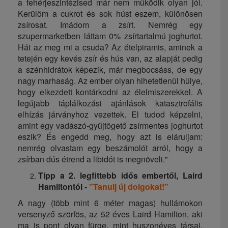
a fehérjeszintézised már nem működik olyan jól.
Kerülöm a cukrot és sok húst eszem, különösen
zsírosat. Imádom a zsírt. Nemrég egy
szupermarketben láttam 0% zsírtartalmú joghurtot.
Hát az meg mi a csuda? Az ételpiramis, aminek a
tetején egy kevés zsír és hús van, az alapját pedig
a szénhidrátok képezik, már megbocsáss, de egy
nagy marhaság. Az ember olyan hihetetlenül hülye,
hogy elkezdett kontárkodni az élelmiszerekkel. A
legújabb táplálkozási ajánlások katasztrofális
elhízás járványhoz vezettek. El tudod képzelni,
amint egy vadászó-gyűjtögető zsírmentes joghurtot
eszik? És engedd meg, hogy azt is eláruljam:
nemrég olvastam egy beszámolót arról, hogy a
zsírban dús étrend a libidót is megnöveli."
Tipp a 2. legfittebb idős embertől, Laird
Hamiltontól -
"Tanulj új dolgokat!"
A nagy (több mint 6 méter magas) hullámokon
versenyző szörfös, az 52 éves Laird Hamilton, aki
ma is pont olyan fürge, mint huszonéves társai,