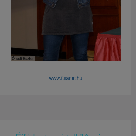
Ónodi Eszter
www.futanet.hu