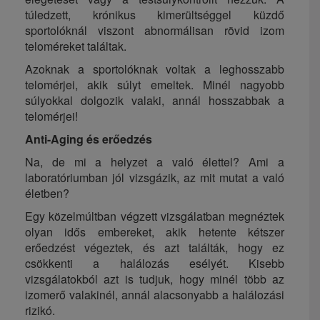
túledzett, krónikus kimerültséggel küzdő
sportolóknál viszont abnormálisan rövid izom
teloméreket találtak.
Azoknak a sportolóknak voltak a leghosszabb
telomérjei, akik súlyt emeltek. Minél nagyobb
súlyokkal dolgozik valaki, annál hosszabbak a
telomérjei!
Anti-Aging és erőedzés
Na, de mi a helyzet a való élettel? Ami a
laboratóriumban jól vizsgázik, az mit mutat a való
életben?
Egy közelmúltban végzett vizsgálatban megnéztek
olyan idős embereket, akik hetente kétszer
erőedzést végeztek, és azt találták, hogy ez
csökkenti a halálozás esélyét. Kisebb
vizsgálatokból azt is tudjuk, hogy minél több az
izomerő valakinél, annál alacsonyabb a halálozási
rizikó.