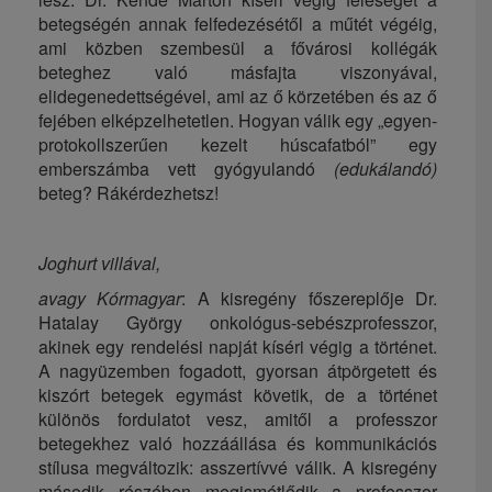
betegségén annak felfedezésétől a műtét végéig,
ami közben szembesül a fővárosi kollégák
beteghez való másfajta viszonyával,
elidegenedettségével, ami az ő körzetében és az ő
fejében elképzelhetetlen. Hogyan válik egy „egyen-
protokollszerűen kezelt húscafatból” egy
emberszámba vett gyógyulandó
(edukálandó)
beteg? Rákérdezhetsz!
Joghurt villával,
avagy Kórmagyar
: A kisregény főszereplője Dr.
Hatalay György onkológus-sebészprofesszor,
akinek egy rendelési napját kíséri végig a történet.
A nagyüzemben fogadott, gyorsan átpörgetett és
kiszórt betegek egymást követik, de a történet
különös fordulatot vesz, amitől a professzor
betegekhez való hozzáállása és kommunikációs
stílusa megváltozik: asszertívvé válik. A kisregény
második részében megismétlődik a professzor