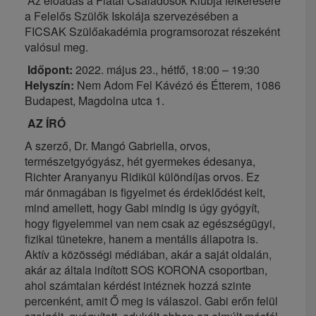
Az előadás a Fiatal Családosok Klubja felkérésére
a Felelős Szülők Iskolája szervezésében a
FICSAK Szülőakadémia programsorozat részeként
valósul meg.
Időpont:
2022. május 23., hétfő, 18:00 – 19:30
Helyszín:
Nem Adom Fel Kávézó és Étterem, 1086
Budapest, Magdolna utca 1.
AZ ÍRÓ
A szerző, Dr. Mangó Gabriella, orvos,
természetgyógyász, hét gyermekes édesanya,
Richter Aranyanyu Ridikül különdíjas orvos. Ez
már önmagában is figyelmet és érdeklődést kelt,
mind amellett, hogy Gabi mindig is úgy gyógyít,
hogy figyelemmel van nem csak az egészségügyi,
fizikai tünetekre, hanem a mentális állapotra is.
Aktív a közösségi médiában, akár a saját oldalán,
akár az általa indított SOS KORONA csoportban,
ahol számtalan kérdést intéznek hozzá szinte
percenként, amit Ő meg is válaszol. Gabi erőn felül