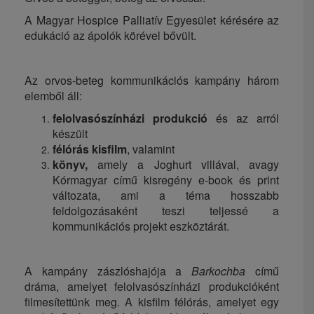
A Magyar Hospice Palliatív Egyesület kérésére az
edukáció az ápolók körével bővült.
Az orvos-beteg kommunikációs kampány három
elemből áll:
felolvasószínházi produkció
és az arról
készült
félórás kisfilm
, valamint
könyv,
amely a Joghurt villával, avagy
Kórmagyar című kisregény e-book és print
változata, ami a téma hosszabb
feldolgozásaként teszi teljessé a
kommunikációs projekt eszköztárát.
A kampány zászlóshajója a
Barkochba
című
dráma, amelyet felolvasószínházi produkcióként
filmesítettünk meg. A kisfilm félórás, amelyet egy