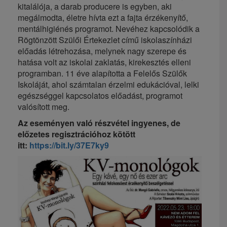
kitalálója, a darab producere is egyben, aki
megálmodta, életre hívta ezt a fajta érzékenyítő,
mentálhigiénés programot. Nevéhez kapcsolódik a
Rögtönzött Szülői Értekezlet című iskolaszínházi
előadás létrehozása, melynek nagy szerepe és
hatása volt az iskolai zaklatás, kirekesztés elleni
programban. 11 éve alapította a Felelős Szülők
Iskoláját, ahol számtalan érzelmi edukációval, lelki
egészséggel kapcsolatos előadást, programot
valósított meg.
Az eseményen való részvétel ingyenes, de
előzetes regisztrációhoz kötött
itt:
https://bit.ly/37E7ky9