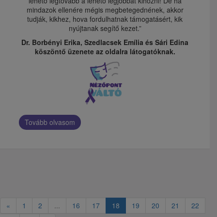
lehető legtovább a lehető legjobbat kihozni! De ha
mindazok ellenére mégis megbetegednének, akkor
tudják, kikhez, hova fordulhatnak támogatásért, kik
nyújtanak segítő kezet.”
Dr. Borbényi Erika, Szedlacsek Emília és Sári Edina
köszöntő üzenete az oldalra látogatóknak.
Tovább olvasom
«
1
2
...
16
17
18
19
20
21
22