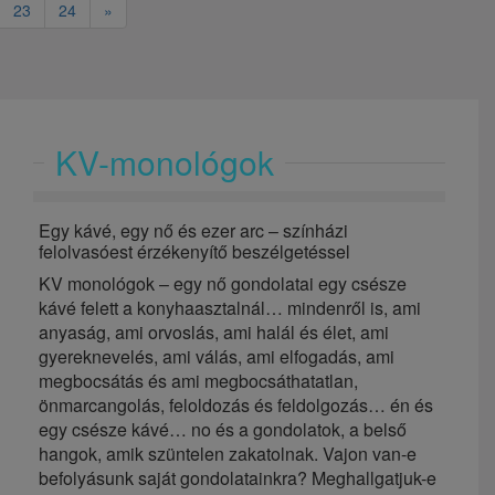
23
24
»
KV-monológok
Egy kávé, egy nő és ezer arc – színházi
felolvasóest érzékenyítő beszélgetéssel
KV monológok – egy nő gondolatai egy csésze
kávé felett a konyhaasztalnál… mindenről is, ami
anyaság, ami orvoslás, ami halál és élet, ami
gyereknevelés, ami válás, ami elfogadás, ami
megbocsátás és ami megbocsáthatatlan,
önmarcangolás, feloldozás és feldolgozás… én és
egy csésze kávé… no és a gondolatok, a belső
hangok, amik szüntelen zakatolnak. Vajon van-e
befolyásunk saját gondolatainkra? Meghallgatjuk-e