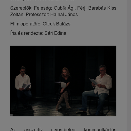
Szereplők: Feleség: Gubík Ági, Férj: Barabás Kiss
Zoltán, Professzor: Hajnal János
Film operatőre: Ottrok Balázs
Írta és rendezte: Sári Edina
Az asszertív orvos-beteg kommunikációs