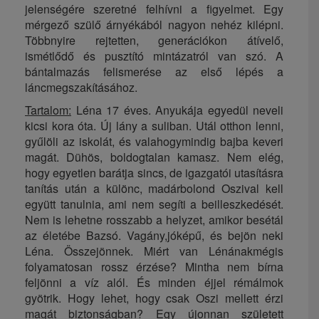
jelenségére szeretné felhívni a
figyelmet. Egy
mérgező szülő árnyékából nagyon nehéz kilépni.
Többnyire rejtetten, generációkon
átívelő,
ismétlődő és pusztító mintázatról van szó. A
bántalmazás felismerése az első lépés a
láncmegszakításához.
Tartalom:
Léna 17 éves. Anyukája egyedül neveli
kicsi kora óta. Új lány a suliban. Utál otthon lenni,
gyűlöli az iskolát, és valahogymindig bajba keveri
magát. Dühös, boldogtalan kamasz. Nem elég,
hogy egyetlen barátja sincs, de igazgatói utasításra
tanítás után a különc, madárbolond Oszival kell
együtt tanulnia, ami nem segíti a beilleszkedését.
Nem is lehetne rosszabb a helyzet, amikor besétál
az életébe Bazsó. Vagány,jóképű, és bejön neki
Léna. Összejönnek. Miért van Lénánakmégis
folyamatosan rossz érzése? Mintha nem bírna
feljönni a víz alól. És minden éjjel rémálmok
gyötrik. Hogy lehet, hogy csak Oszi mellett érzi
magát biztonságban? Egy újonnan született