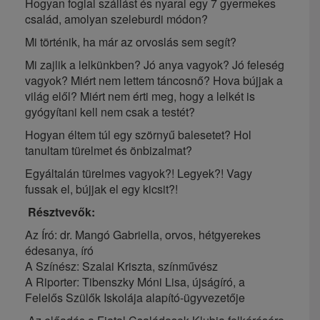
Hogyan foglal szállást és nyaral egy 7 gyermekes
család, amolyan szeleburdi módon?
Mi történik, ha már az orvoslás sem segít?
Mi zajlik a lelkünkben? Jó anya vagyok? Jó feleség
vagyok? Miért nem lettem táncosnő? Hova bújjak a
világ elől? Miért nem érti meg, hogy a lelkét is
gyógyítani kell nem csak a testét?
Hogyan éltem túl egy szörnyű balesetet? Hol
tanultam türelmet és önbizalmat?
Egyáltalán türelmes vagyok?! Legyek?! Vagy
fussak el, bújjak el egy kicsit?!
Résztvevők:
Az Író: dr. Mangó Gabriella, orvos, hétgyerekes
édesanya, író
A Színész: Szalai Kriszta, színművész
A Riporter: Tibenszky Móni Lisa, újságíró, a
Felelős Szülők Iskolája alapító-ügyvezetője