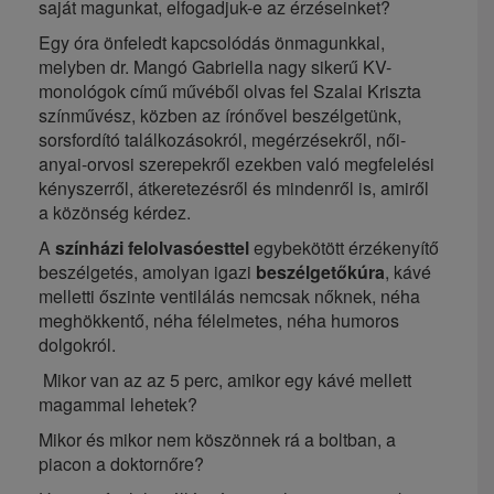
saját magunkat, elfogadjuk-e az érzéseinket?
Egy óra önfeledt kapcsolódás önmagunkkal,
melyben dr. Mangó Gabriella nagy sikerű KV-
monológok című művéből olvas fel Szalai Kriszta
színművész, közben az írónővel beszélgetünk,
sorsfordító találkozásokról, megérzésekről, női-
anyai-orvosi szerepekről ezekben való megfelelési
kényszerről, átkeretezésről és mindenről is, amiről
a közönség kérdez.
A
színházi felolvasóesttel
egybekötött érzékenyítő
beszélgetés, amolyan igazi
beszélgetőkúra
, kávé
melletti őszinte ventilálás nemcsak nőknek, néha
meghökkentő, néha félelmetes, néha humoros
dolgokról.
Mikor van az az 5 perc, amikor egy kávé mellett
magammal lehetek?
Mikor és mikor nem köszönnek rá a boltban, a
piacon a doktornőre?