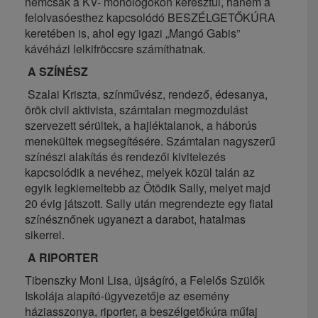
nemcsak a KV- monológokon keresztül, hanem a
felolvasóesthez kapcsolódó BESZÉLGETŐKÚRA
keretében is, ahol egy igazi „Mangó Gabis”
kávéházi lelkifröccsre számíthatnak.
A SZÍNÉSZ
Szalai Kriszta, színművész, rendező, édesanya,
örök civil aktivista, számtalan megmozdulást
szervezett sérültek, a hajléktalanok, a háborús
menekültek megsegítésére. Számtalan nagyszerű
színészi alakítás és rendezői kivitelezés
kapcsolódik a nevéhez, melyek közül talán az
egyik legkiemeltebb az Ötödik Sally, melyet majd
20 évig játszott. Sally után megrendezte egy fiatal
színésznőnek ugyanezt a darabot, hatalmas
sikerrel.
A RIPORTER
Tibenszky Moni Lisa, újságíró, a Felelős Szülők
Iskolája alapító-ügyvezetője az esemény
háziasszonya, riporter, a beszélgetőkúra műfaj