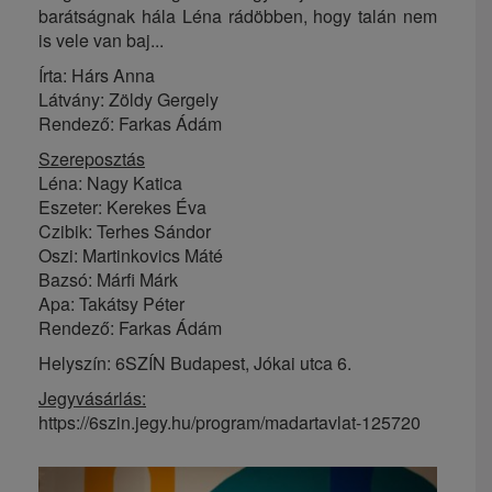
barátságnak hála Léna rádöbben, hogy talán nem
is vele van baj...
Írta: Hárs Anna
Látvány: Zöldy Gergely
Rendező: Farkas Ádám
Szereposztás
Léna: Nagy Katica
Eszeter: Kerekes Éva
Czibik: Terhes Sándor
Oszi: Martinkovics Máté
Bazsó: Márfi Márk
Apa: Takátsy Péter
Rendező: Farkas Ádám
Helyszín: 6SZÍN Budapest, Jókai utca 6.
Jegyvásárlás:
https://6szin.jegy.hu/program/madartavlat-125720