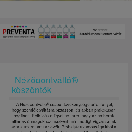
Nézőpontváltó®
köszöntők
®
"A Nézőpontváltó
csapat tevékenysége arra irányul,
hogy szemléletváltásra biztasson, és abban praktikusan
segítsen. Felhívják a figyelmet arra, hogy az emberek
álljanak önmagukhoz másként, mint addig! Vigyázzanak
arra a testre, ami az övék! Próbálják az adottságaikból a