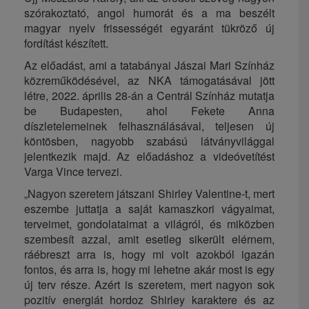
szórakoztató, angol humorát és a ma beszélt
magyar nyelv frissességét egyaránt tükröző új
fordítást készített.
Az előadást, ami a tatabányai Jászai Mari Színház
közreműködésével, az NKA támogatásával jött
létre, 2022. április 28-án a Centrál Színház mutatja
be Budapesten, ahol Fekete Anna
díszletelemeinek felhasználásával, teljesen új
köntösben, nagyobb szabású látványvilággal
jelentkezik majd. Az előadáshoz a videóvetítést
Varga Vince tervezi.
„Nagyon szeretem játszani Shirley Valentine-t, mert
eszembe juttatja a saját kamaszkori vágyaimat,
terveimet, gondolataimat a világról, és miközben
szembesít azzal, amit esetleg sikerült elérnem,
ráébreszt arra is, hogy mi volt azokból igazán
fontos, és arra is, hogy mi lehetne akár most is egy
új terv része. Azért is szeretem, mert nagyon sok
pozitív energiát hordoz Shirley karaktere és az