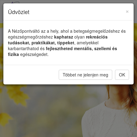
×
Üdvözlet
Toggl
naviga
A Nézőpontváltó az a hely, ahol a betegségmegelőzéshez és
egészségmegőrzéshez
kaphatsz
olyan
rekreációs
tudásokat, praktikákat, tippeket
, amelyekkel
karbantarthatod és
fejlesztheted mentális, szellemi és
fizika
egészségedet.
Többet ne jelenjen meg
OK