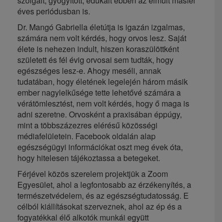
szolgált, gyógyított, edukált ebben az elmúlt másfél
éves periódusban is.
Dr. Mangó Gabriella életútja is igazán izgalmas,
számára nem volt kérdés, hogy orvos lesz. Saját
élete is nehezen indult, hiszen koraszülöttként
született és fél évig orvosai sem tudták, hogy
egészséges lesz-e. Ahogy meséli, annak
tudatában, hogy életének legelején három másik
ember nagylelkűsége tette lehetővé számára a
vérátömlesztést, nem volt kérdés, hogy ő maga is
adni szeretne. Orvosként a praxisában éppúgy,
mint a többszázezres elérésű közösségi
médiafelületein. Facebook oldalán alap
egészségügyi információkat oszt meg évek óta,
hogy hitelesen tájékoztassa a betegeket.
Férjével közös szerelem projektjük a Zoom
Egyesület, ahol a legfontosabb az érzékenyítés, a
természetvédelem, és az egészségtudatosság. E
célból kiállításokat szerveznek, ahol az ép és a
fogyatékkal élő alkotók munkái együtt