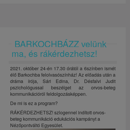
BARKOCHBÁZZ velünk
ma, és rákérdezhetsz!
2021. október 24-én 17.30 órától a 6színben ismét
élő Barkochba felolvasószínház! Az előadás után a
dráma írója, Sári Edina, Dr. Désfalvi Judit
pszichológussal beszélget az orvos-beteg
kommunikációról feldolgozásképpen.
De mi is ez a program?
RÁKÉRDEZHETSZ! szlogennel indított orvos-
beteg kommunikáció edukációs kampányt a
Nézőpontváltó Egyesület.