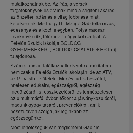
mutatkozhatnak be. Az írás, a versek,
forgatókönyvek és drámák mind a segíteni akarás,
az önzetlen adás és a világ jobbítása miatt
keletkeznek. Merthogy Dr. Mangó Gabriella orvos,
édesanya és alkotó is egyben. Folyamatosan
tevékenykedik, létrehoz, jó ügyeket szolgál. A
Felelős Szülők Iskolája BOLDOG
GYERMEKEKÉRT, BOLDOG CSALÁDOKÉRT díj
tulajdonosa.
Számtalanszor találkozhattunk vele a médiában,
nem csak a Felelős Szülők Iskoláján, de az ATV,
az MTV, stb. felületein. Mer és tud is beszélni,
hitelesen edukálni, egészségről, egészség
megőrzésről, stresszkezelésről és természetesen
az elmúlt másfél évben főként a járványkezelésről,
magunk gyógyításáról, prevenciókról, amik
hosszútávon szolgálják leginkább az
egészségünket.
Most lehetőségük van megismerni Gabit is,