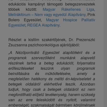
edukációs kampányt támogató betegszervezetek
többek között:
Magyar Rákellenes Liga
,
Mellrákfórum – Nem vagy egyedül Alapítvány
, Pink
Bolero Egyesület,
Magyar Hospice Palliatív
Egyesület
,
REGEA Alapítvány
.
Részlet a kisfilm szakértőjének, Dr. Prezenszki
Zsuzsanna pszichoonkológus ajánlójából:
„
A Nézőpontváló Egyesület alapítóiként és a
programok szervezőiként munkánk alapvető
részének tartva a beteg edukációt, folyamatos
erőfeszítéseket teszünk olyan programok
beindítására és működtetésére, amely a
megfelelően hatékony és méltó én-képviseletet a
betegek oldaláról elérhetővé teszik. Azonban
tudjuk, hogy csak a betegek oldaláról ez nem
megfordítható előjelű tevékenység, hanem szükség
van az erre felesküdött és nyitott, valamint
emberségét, szakmaiságát bármilyen körülmények