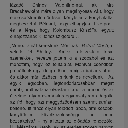
lázadó Shirley Valentine-nal, aki Mrs
Bradshawként mára olyan magányossá vált, hogy
élete sorsfordító döntéseit kénytelen a konyhafallal
megbeszélni. Például, hogy elhagyja-e Liverpoolt
és a férjét, hogy Kolombusz Kristóffal együtt
elhajózzanak Klitorisz szigetére…
„Monodrámát kerestünk Móninak (
Balsai Móni
), ő
vetette fel Shirley-t. Amikor elolvastam, kisírt
szemekkel, nevetve jöttem ki a szobából és azt
mondtam, hogy ez telitalálat. Mónival csendben
próbáltunk egy ideig otthon, amíg a babánk aludt,
és akkor már közösen sírtunk és nevettünk. Az
egyik legjobban, legfondorlatosabban megírt
darab, amit valaha olvastam, ahol a humort és az
érzelmet olyan csodálatos egyensúlyban adagolta
az író, hogy azt meggyőződésem szerint tanítani
kellene. Itt nincs olyan feladott labda, ami később,
könyörtelen következetességgel ne lenne
bezsákolva.” – nyilatkozta az előadás rendezője,
Ujj Mészáros Károly, aki az eredeti szöveg nagyon