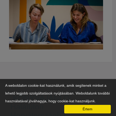
A weboldalon cookie-kat használunk, amik segítenek minket a
lehető legjobb szolgáltatások nyújtásában. Weboldalunk további
KÖNYVAJÁNLÓ:
használatával jóváhagyja, hogy cookie-kat használjunk.
Halálúton
Értem
Horvátországba