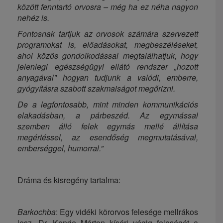
között fenntartó orvosra – még ha ez néha nagyon
nehéz is.
Fontosnak tartjuk az orvosok számára szervezett
programokat is, előadásokat, megbeszéléseket,
ahol közös gondolkodással megtalálhatjuk, hogy
jelenlegi egészségügyi ellátó rendszer „hozott
anyagával" hogyan tudjunk a valódi, emberre,
gyógyításra szabott szakmaiságot megőrizni.
De a legfontosabb, mint minden kommunikációs
elakadásban, a párbeszéd. Az egymással
szemben álló felek egymás mellé állítása
megértéssel, az esendőség megmutatásával,
emberséggel, humorral.”
Dráma és kisregény tartalma:
Barkochba
: Egy vidéki körorvos felesége mellrákos
lesz. Dr. Kende Márton kíséri végig feleségét a