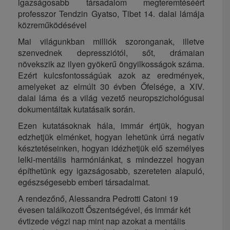
igazságosabb társadalom megteremtéséért
professzor Tendzin Gyatso, Tibet 14. dalai lámája
közreműködésével
Mai világunkban milliók szoronganak, illetve
szenvednek depressziótól, sőt, drámaian
növekszik az ilyen gyökerű öngyilkosságok száma.
Ezért kulcsfontosságúak azok az eredmények,
amelyeket az elmúlt 30 évben Őfelsége, a XIV.
dalai láma és a világ vezető neuropszichológusai
dokumentáltak kutatásaik során.
Ezen kutatásoknak hála, immár értjük, hogyan
edzhetjük elménket, hogyan lehetünk úrrá negatív
késztetéseinken, hogyan idézhetjük elő személyes
lelki-mentális harmóniánkat, s mindezzel hogyan
építhetünk egy igazságosabb, szereteten alapuló,
egészségesebb emberi társadalmat.
A rendezőnő, Alessandra Pedrotti Catoni 19
évesen találkozott Őszentségével, és immár két
évtizede végzi nap mint nap azokat a mentális