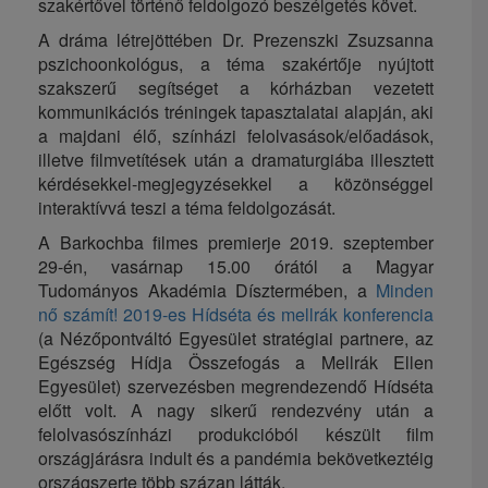
szakértővel történő feldolgozó beszélgetés követ.
A dráma létrejöttében Dr. Prezenszki Zsuzsanna
pszichoonkológus, a téma szakértője nyújtott
szakszerű segítséget a kórházban vezetett
kommunikációs tréningek tapasztalatai alapján, aki
a majdani élő, színházi felolvasások/előadások,
illetve filmvetítések után a dramaturgiába illesztett
kérdésekkel-megjegyzésekkel a közönséggel
interaktívvá teszi a téma feldolgozását.
A Barkochba filmes premierje 2019. szeptember
29-én, vasárnap 15.00 órától a Magyar
Tudományos Akadémia Dísztermében, a
Minden
nő számít! 2019-es Hídséta és mellrák konferencia
(a Nézőpontváltó Egyesület stratégiai partnere, az
Egészség Hídja Összefogás a Mellrák Ellen
Egyesület) szervezésben megrendezendő Hídséta
előtt volt. A nagy sikerű rendezvény után a
felolvasószínházi produkcióból készült film
országjárásra indult és a pandémia bekövetkeztéig
országszerte több százan látták.