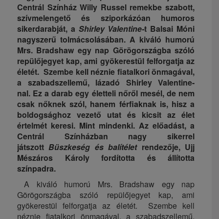
Centrál Színház
Willy Russel remekbe szabott,
szívmelengető és sziporkázóan humoros
sikerdarabját, a
Shirley Valentine-
t Balsai Móni
nagyszerű tolmácsolásában. A kiváló humorú
Mrs. Bradshaw egy nap Görögországba szóló
repülőjegyet kap, ami gyökerestül felforgatja az
életét. Szembe kell néznie fiatalkori önmagával,
a szabadszellemű, lázadó Shirley Valentine-
nal.
Ez a darab egy életteli nőről mesél, de nem
csak nőknek szól, hanem férfiaknak is, hisz a
boldogsághoz vezető utat és kicsit az élet
értelmét keresi. Mint mindenki. Az előadást, a
Centrál Színházban nagy sikerrel
játszott
Büszkeség és balítélet
rendezője, Ujj
Mészáros Károly fordította és állította
színpadra.
A kiváló humorú Mrs. Bradshaw egy nap
Görögországba szóló repülőjegyet kap, ami
gyökerestül felforgatja az életét. Szembe kell
néznie fiatalkori önmagával, a szabadszellemű,