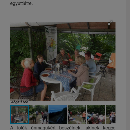
együttlétre.
Jógatábor
A fotók önmagukért beszélnek, akinek kedve