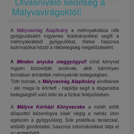
Olvasnivaló segítség a
Mályvavirágoktól!
A
Mályvavirág Alapítvány
a méhnyakrákos nők
gyógyulásáért i
ngyenes kiadványokkal segíti a
méhnyakrákból gyógyulókat, illetve hasznos
tudnivalókat közöl a rákbetegség megelőzéséért.
A
Minden anyuka meggyógyul!
című könyvet
ingyen biztosítják azoknak, akik bármilyen
formában érintettek méhnyakrák betegségben.
Tóth Icónak, a
Mályvavirág Alapítvány
elnökének
- aki maga is érintett - naplója segít a daganatos
betegségből való lelki és a fizikai felépülésben.
A
Mályva Kórházi Könyvecske
a műtét előtti
állapottól kézenfogva kísér vègig a nehéz úton
egészen a gyógyulásig. Sok praktikus tanáccsal,
erősítő gondolattal, hasznos információkkal látja el
az érdeklődőt.