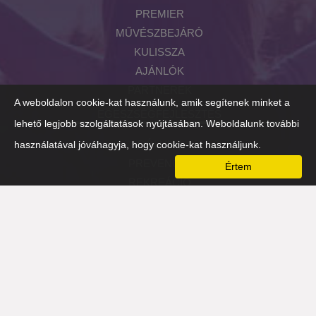
PREMIER
MŰVÉSZBEJÁRÓ
KULISSZA
AJÁNLÓK
PARTNEREK
A weboldalon cookie-kat használunk, amik segítenek minket a
EGÉSZSÉGFEJLESZTÉS
lehető legjobb szolgáltatások nyújtásában. Weboldalunk további
RÓLUNK
használatával jóváhagyja, hogy cookie-kat használjunk.
PREVENCIÓ
Értem
REKREÁCIÓ
FIZIKAI
SZELLEMI
MENTÁLIS
NÉZŐPONTVÁLTÓ-EST 2016
HOZZÁTARTOZÓK
PARTNEREK