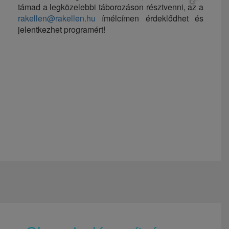
támad a legközelebbi táborozáson résztvenni, az a
rakellen@rakellen.hu
ímélcímen érdeklődhet és
jelentkezhet programért!