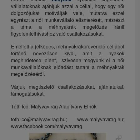
vállalatoknak ajánljuk azzal a céllal, hogy egy női
dolgozójukat motiválják vele, mutatva ezzel
egyrészt a női munkavállaló elismerését, másrészt
a téma, a
méhnyakrák megelőzés iránti
figyelemfelhíváshoz való csatlakozásukat.
Emellett a jelképes, méhnyakrákprevenció céljából
történő nevezésen kívül, amit a nyakék
meghirdetése jelent, szívesen megyünk el a női
munkavállalóknak előadást tartani a méhnyakrák
megelőzéséről.
Várjuk megtisztelő csatlakozásukat, ajánlatukat,
támogatásukat,
Tóth Icó, Mályvavirág Alapítvány Elnök
toth.ico@malyvavirag.hu; www.malyvavirag.hu;
www.facebook.com/malyvavirag