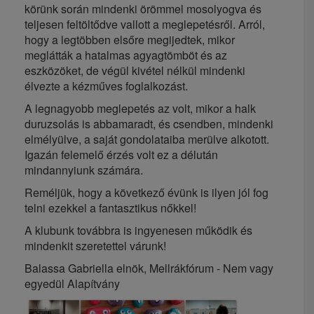
körünk során mindenki örömmel mosolyogva és
teljesen feltöltődve vallott a meglepetésről. Arról,
hogy a legtöbben elsőre megijedtek, mikor
meglátták a hatalmas agyagtömböt és az
eszközöket, de végül kivétel nélkül mindenki
élvezte a kézműves foglalkozást.
A legnagyobb meglepetés az volt, mikor a halk
duruzsolás is abbamaradt, és csendben, mindenki
elmélyülve, a saját gondolataiba merülve alkotott.
Igazán felemelő érzés volt ez a délután
mindannyiunk számára.
Reméljük, hogy a következő évünk is ilyen jól fog
telni ezekkel a fantasztikus nőkkel!
A klubunk továbbra is ingyenesen működik és
mindenkit szeretettel várunk!
Balassa Gabriella elnök, Mellrákfórum - Nem vagy
egyedül Alapítvány