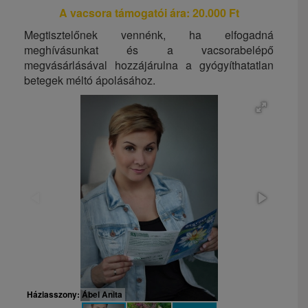
A vacsora támogatói ára: 20.000 Ft
Megtisztelőnek vennénk, ha elfogadná
meghívásunkat és a vacsorabelépő
megvásárlásával hozzájárulna a gyógyíthatatlan
betegek méltó ápolásához.
Háziasszony: Ábel Anita
Meghiv