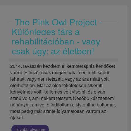
The Pink Owl Project -
Különleges társ a
rehabilitációban - vagy
csak úgy: az életben!
2014. tavaszán kezdtem el kemoterápiás kendőket
varrni. Először csak magamnak, mert amit kapni
lehetett vagy nem tetszett, vagy az ára miatt volt
elérhetetlen. Már az első tökéletesen sikerült,
kényelmes volt, kellemes volt viselni, és olyan
színű volt, ami nekem tetszett. Később készítettem
néhányat, amivel elindítottam a kis online boltomat,
most pedig már szinte folyamatosan varrom az
újakat.
Tovább olvasom