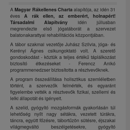
A
Magyar Rákellenes Charta
alapítója, az idén 31
éves
A rák ellen, az emberért, holnapért!
Társadalmi Alapítvány
idén júliusban
megrendezte első jógatáborát a szervezet
balatonakarattyai rehabilitációs központjában.
A tábor szakmai vezetője Juhász Szilvia, jóga- és
Kerényi Ágnes csikungoktató volt. A szerető
gondoskodást - köztük a teljes értékű táplálkozást
biztosító étkezéseket - Ferencz Anikó
programmenedzser biztosította a résztvevőknek.
A program összeállítása holisztikus szemléletben
történt, a szervezők felmérték, és egyaránt
figyelembe vették a résztvevők fizikai, szellemi és
lelki állapotát és igényeit.
A szelíd, gyógyító mozgásformák gyakorlásán túl
lehetőség nyílt nagy sétákra, vezetett túrákra,
táncra, együtt főzésre, tábortűzön sütésre, éjszakai
világmegváltó beszélgetésekre, gyógyító