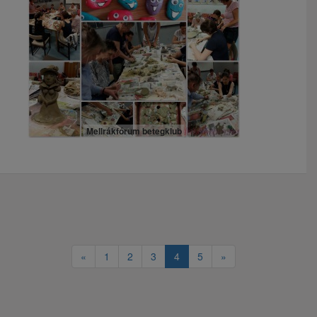
Mellrákfórum betegklub
«
1
2
3
4
5
»