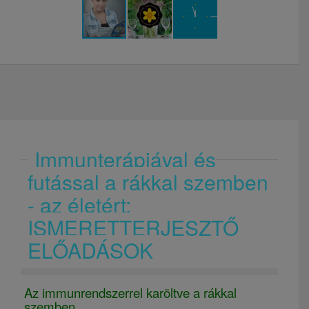
Immunterápiával és
futással a rákkal szemben
- az életért;
ISMERETTERJESZTŐ
ELŐADÁSOK
Az immunrendszerrel karöltve a rákkal
szemben