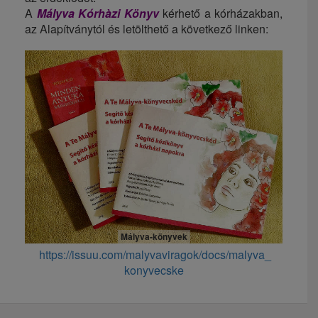
A
Mályva
Kórhàzi Könyv
kérhető a kórházakban,
az Alapítványtól és letölthető a következő linken:
Mályva-könyvek
https://issuu.com/
malyvaviragok/docs/malyva_
konyvecske