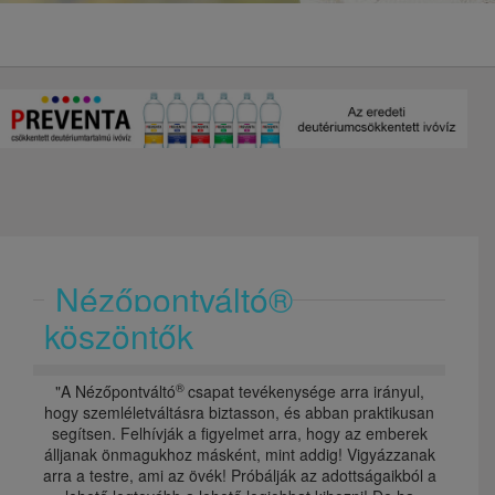
Nézőpontváltó®
köszöntők
®
"A Nézőpontváltó
csapat tevékenysége arra irányul,
hogy szemléletváltásra biztasson, és abban praktikusan
segítsen. Felhívják a figyelmet arra, hogy az emberek
álljanak önmagukhoz másként, mint addig! Vigyázzanak
arra a testre, ami az övék! Próbálják az adottságaikból a