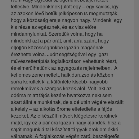
felfestve. Mindenkinek jutott egy – egy kavics, így
az azokon lévő betűk jelképesen is megmutatják,
hogy a közösség ereje nagyon nagy. Mindenki egy
kis része az egésznek, és ez visz előre
mindannyiunkat. Szerettük volna, hogy ha
mindenki azt a pár órát, amit arra szánt, hogy
eljöjjön közösségünkbe igazán magáénak
érezhette volna. Judit segítségével egy igazi
művészetterápiás foglalkozáson vehettünk részt,
és elmerülhettünk az agyagozás rejtelmeiben. A
kellemes zene mellett, halk duruzsolás közben
sorra kerültek ki a különféle kisebb-nagyobb
remekművek a szorgos kezek alól. Volt, aki az
ödéma miatt fájós kezére hivatkozva neki sem
akart állni a munkának, de a délután végére elszállt
a kétely – az alkotás öröme elfeledtette a fájós
kezeket. Az elkészült művek kiégetésre kerülnek
majd, így ez a pár óra igazán nagy ajándék, hisz a
saját magunk által készített tárgyak örök emlékké
válhatnak. A foglalkozás végén záró, beszélgetős