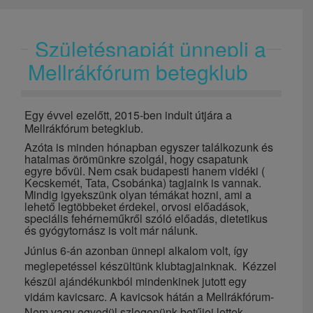
Születésnapját ünnepli a
Mellrákfórum betegklub
Egy évvel ezelőtt, 2015-ben indult útjára a
Mellrákfórum betegklub.
Azóta is minden hónapban egyszer találkozunk és
hatalmas örömünkre szolgál, hogy csapatunk
egyre bővül. Nem csak budapesti hanem vidéki (
Kecskemét, Tata, Csobánka) tagjaink is vannak.
Mindig igyekszünk olyan témákat hozni, ami a
lehető legtöbbeket érdekel, orvosi előadások,
speciális fehérneműkről szóló előadás, dietetikus
és gyógytornász is volt már nálunk.
Június 6-án azonban ünnepi alkalom volt, így
meglepetéssel készültünk klubtagjainknak. Kézzel
készül ajándékunkból mindenkinek jutott egy
vidám kavicsarc. A kavicsok hátán a Mellrákfórum-
Nem vagy egyedül szlogenünk betűjei lettek