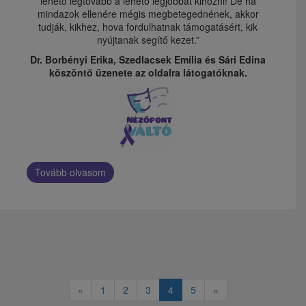
lehető legtovább a lehető legjobbat kihozni! De ha
mindazok ellenére mégis megbetegednének, akkor
tudják, kikhez, hova fordulhatnak támogatásért, kik
nyújtanak segítő kezet.”
Dr. Borbényi Erika, Szedlacsek Emília és Sári Edina
köszöntő üzenete az oldalra látogatóknak.
Tovább olvasom
«
1
2
3
4
5
»