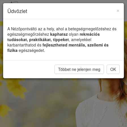
×
Üdvözlet
Toggl
naviga
A Nézőpontváltó az a hely, ahol a betegségmegelőzéshez és
egészségmegőrzéshez
kaphatsz
olyan
rekreációs
tudásokat, praktikákat, tippeket
, amelyekkel
karbantarthatod és
fejlesztheted mentális, szellemi és
fizika
egészségedet.
Többet ne jelenjen meg
OK