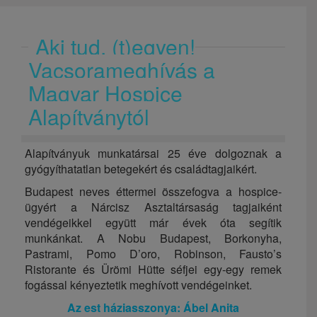
Aki tud, (t)egyen!
Vacsorameghívás a
Magyar Hospice
Alapítványtól
Alapítványuk munkatársai 25 éve dolgoznak a
gyógyíthatatlan betegekért és családtagjaikért.
Budapest neves éttermei összefogva a hospice-
ügyért a Nárcisz Asztaltársaság tagjaiként
vendégeikkel együtt már évek óta segítik
munkánkat. A Nobu Budapest, Borkonyha,
Pastrami, Pomo D’oro, Robinson, Fausto’s
Ristorante és Ürömi Hütte séfjei egy-egy remek
fogással kényeztetik meghívott vendégeinket.
Az est háziasszonya: Ábel Anita