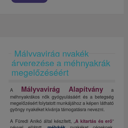
Mályvavirág nyakék
árverezése a méhnyakrák
megelőzéséért
Mályvavirág Alapítvány
A
a
méhnyakrákos nők gyógyulásáért és a betegség
megelőzésért folytatott munkájához a képen látható
gyöngy nyakéket kívánja támogatásra nevezni.
A Füredi Anikó által készített, „
A kitartás és erő
”
névvel ellátott,
mélykék
nyakéket cégeknek,