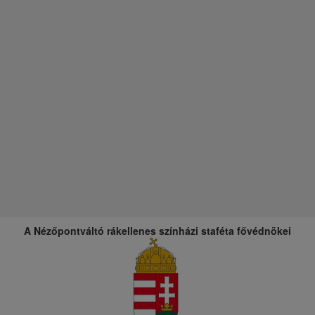
A Nézőpontváltó rákellenes színházi staféta fővédnökei