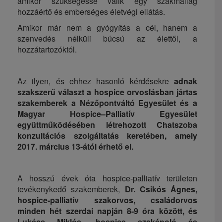
amikor szükségessé válik egy szakmailag
hozzáértő és emberséges életvégi ellátás.
Amikor már nem a gyógyítás a cél, hanem a
szenvedés nélküli búcsú az élettől, a
hozzátartozóktól.
Az ilyen, és ehhez hasonló kérdésekre
adnak
szakszerű választ a hospice orvoslásban jártas
szakemberek a Nézőpontváltó Egyesület és a
Magyar Hospice­–Palliatív Egyesület
együttműködésében létrehozott Chatszoba
konzultációs szolgáltatás keretében, amely
2017. március 13-ától érhető el.
A hosszú évek óta hospice-palliatív területen
tevékenykedő szakemberek,
Dr. Csikós Ágnes,
hospice-palliatív szakorvos, családorvos
minden hét szerdai napján 8-9 óra között, és
Lukács Miklós, hospice szakápoló és