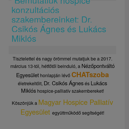
Bemutatjuk hospice
konzultációs
szakembereinket: Dr.
Csikós Ágnes és Lukács
Miklós
Tisztelettel és nagy örömmel mutatjuk be a 2017.
Nézőpontváltó
március 13-tól, hétfőtől beinduló, a
CHATszoba
Egyesület
honlapján lévő
Dr. Csikós Ágnes
Lukács
életrekeltőit,
és
Miklós
hospice-palliatív szakembereket!
Magyar Hospice Palliatív
Köszönjük a
Egyesület
együttműködő segítségét!