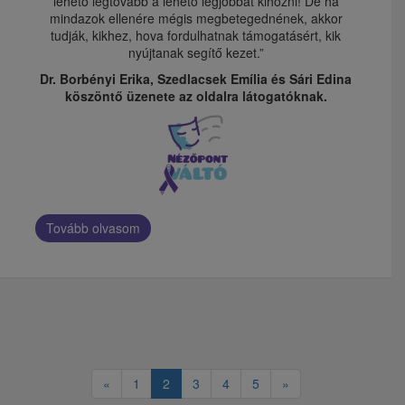
lehető legtovább a lehető legjobbat kihozni! De ha
mindazok ellenére mégis megbetegednének, akkor
tudják, kikhez, hova fordulhatnak támogatásért, kik
nyújtanak segítő kezet.”
Dr. Borbényi Erika, Szedlacsek Emília és Sári Edina
köszöntő üzenete az oldalra látogatóknak.
Tovább olvasom
«
1
2
3
4
5
»