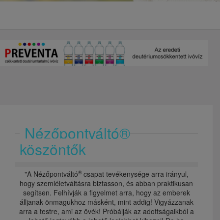
Nézőpontváltó®
köszöntők
®
"A Nézőpontváltó
csapat tevékenysége arra irányul,
hogy szemléletváltásra biztasson, és abban praktikusan
segítsen. Felhívják a figyelmet arra, hogy az emberek
álljanak önmagukhoz másként, mint addig! Vigyázzanak
arra a testre, ami az övék! Próbálják az adottságaikból a