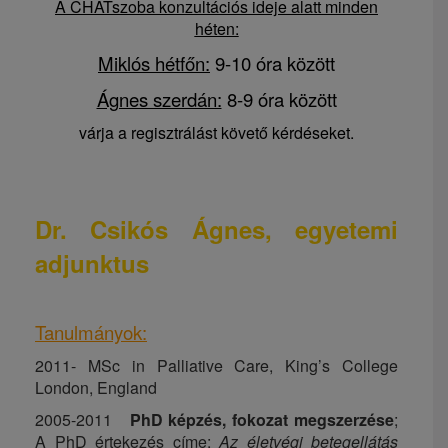
A CHATszoba konzultációs ideje alatt minden
héten:
Miklós hétfőn:
9-10 óra között
Ágnes szerdán:
8-9 óra között
várja a regisztrálást követő kérdéseket.
Dr. Csikós Ágnes, egyetemi
adjunktus
Tanulmányok:
2011- MSc in Palliative Care, King’s College
London, England
2005-2011
PhD képzés, fokozat megszerzése
;
A PhD értekezés címe:
Az életvégi betegellátás