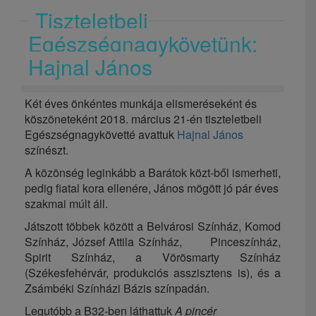
Tiszteletbeli
Egészségnagykövetünk:
Hajnal János
Két éves önkéntes munkája elismeréseként és
köszöneteként 2018. március 21-én tiszteletbeli
Egészségnagykövetté avattuk
Hajnal János
színészt.
A közönség leginkább a Barátok közt-ből ismerheti,
pedig fiatal kora ellenére, János mögött jó pár éves
szakmai múlt áll.
Játszott többek között a Belvárosi Színház, Komod
Színház, József Attila Színház, Pinceszínház,
Spirit Színház, a Vörösmarty Színház
(Székesfehérvár, produkciós asszisztens is), és a
Zsámbéki Színházi Bázis színpadán.
Legutóbb a B32-ben láthattuk
A pincér