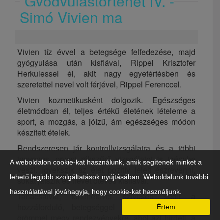
Gyógyulástörténet IV. -
Simó Vivien ma
Vivien tíz évvel a betegsége felfedezése, majd
gyógyulása után kisfiával, Rippel Krisztofer
Herkulessel él, akit nagy egyetértésben és
szeretettel nevel volt férjével, Rippel Ferenccel.
Vivien kozmetikusként dolgozik. Egészséges
életmódban él, teljes értékű életének lételeme a
sport, a mozgás, a jóízű, ám egészséges módon
készített ételek.
Rendszeresen jár kontrollvizsgálatra és a többi
ingyenes, orvosi rákszűrő vizsgálatot is igénybe
A weboldalon cookie-kat használunk, amik segítenek minket a
veszi. Igyekszik az élet pozitív jeleit észrevenni,
lehető legjobb szolgáltatások nyújtásában. Weboldalunk további
sokat játszik és nevet ötéves kisfiával.
használatával jóváhagyja, hogy cookie-kat használjunk.
Tanácsaival, történetével szívesen segít a
hozzáforduló, betegséggel küzdő embereknek,
Értem
örömmel megy rendezvényekre, ahol azt hirdeti, a