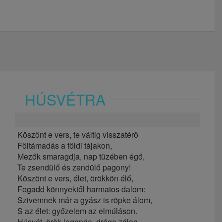
HÚSVÉTRA
Köszönt e vers, te váltig visszatérő
Föltámadás a földi tájakon,
Mezők smaragdja, nap tüzében égő,
Te zsendülő és zendülő pagony!
Köszönt e vers, élet, örökkön élő,
Fogadd könnyektől harmatos dalom:
Szivemnek már a gyász is röpke álom,
S az élet: győzelem az elmúláson.
Húsvét, örök legenda, drága zálog,