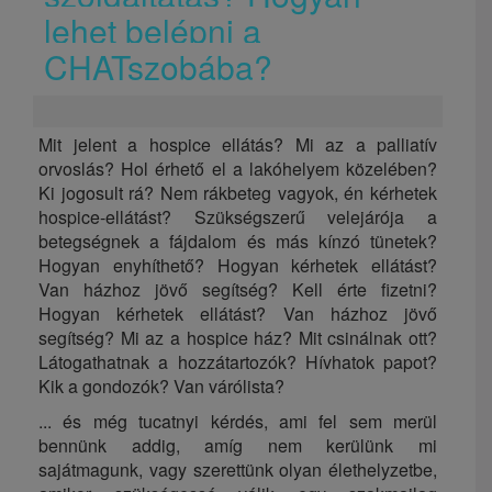
lehet belépni a
CHATszobába?
Mit jelent a hospice ellátás? Mi az a palliatív
orvoslás? Hol érhető el a lakóhelyem közelében?
Ki jogosult rá? Nem rákbeteg vagyok, én kérhetek
hospice-ellátást? Szükségszerű velejárója a
betegségnek a fájdalom és más kínzó tünetek?
Hogyan enyhíthető? Hogyan kérhetek ellátást?
Van házhoz jövő segítség? Kell érte fizetni?
Hogyan kérhetek ellátást? Van házhoz jövő
segítség? Mi az a hospice ház? Mit csinálnak ott?
Látogathatnak a hozzátartozók? Hívhatok papot?
Kik a gondozók? Van várólista?
... és még tucatnyi kérdés, ami fel sem merül
bennünk addig, amíg nem kerülünk mi
sajátmagunk, vagy szerettünk olyan élethelyzetbe,