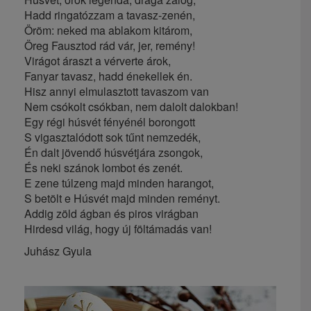
Hadd ringatózzam a tavasz-zenén,
Öröm: neked ma ablakom kitárom,
Öreg Fausztod rád vár, jer, remény!
Virágot áraszt a vérverte árok,
Fanyar tavasz, hadd énekellek én.
Hisz annyi elmulasztott tavaszom van
Nem csókolt csókban, nem dalolt dalokban!
Egy régi húsvét fényénél borongott
S vigasztalódott sok tűnt nemzedék,
Én dalt jövendő húsvétjára zsongok,
És neki szánok lombot és zenét.
E zene túlzeng majd minden harangot,
S betölt e Húsvét majd minden reményt.
Addig zöld ágban és piros virágban
Hirdesd világ, hogy új föltámadás van!
Juhász Gyula