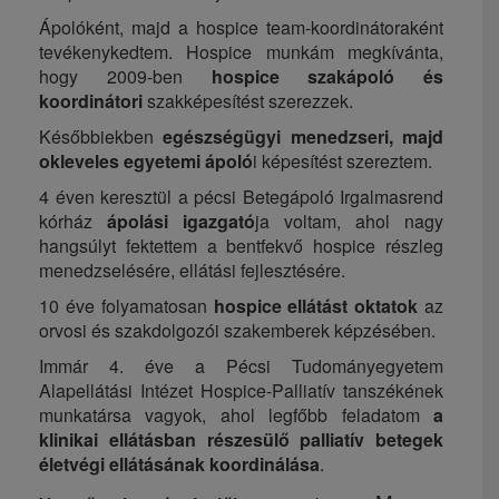
Ápolóként, majd a hospice team-koordinátoraként
tevékenykedtem. Hospice munkám megkívánta,
hogy 2009-ben
hospice szakápoló és
koordinátori
szakképesítést szerezzek.
Későbbiekben
egészségügyi menedzseri, majd
okleveles egyetemi ápoló
i képesítést szereztem.
4 éven keresztül a pécsi Betegápoló Irgalmasrend
kórház
ápolási igazgató
ja voltam, ahol nagy
hangsúlyt fektettem a bentfekvő hospice részleg
menedzselésére, ellátási fejlesztésére.
10 éve folyamatosan
hospice ellátást oktatok
az
orvosi és szakdolgozói szakemberek képzésében.
Immár 4. éve a Pécsi Tudományegyetem
Alapellátási Intézet Hospice-Palliatív tanszékének
munkatársa vagyok, ahol legfőbb feladatom
a
klinikai ellátásban részesülő palliatív betegek
életvégi ellátásának koordinálása
.