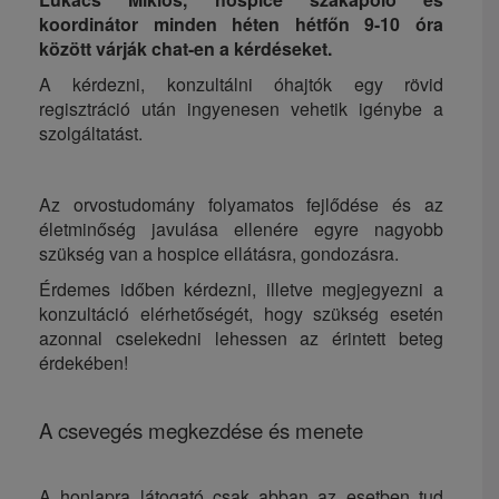
koordinátor minden héten hétfőn 9-10 óra
között várják chat-en a kérdéseket.
A kérdezni, konzultálni óhajtók egy rövid
regisztráció után ingyenesen vehetik igénybe a
szolgáltatást.
Az orvostudomány folyamatos fejlődése és az
életminőség javulása ellenére egyre nagyobb
szükség van a hospice ellátásra, gondozásra.
Érdemes időben kérdezni, illetve megjegyezni a
konzultáció elérhetőségét, hogy szükség esetén
azonnal cselekedni lehessen az érintett beteg
érdekében!
A csevegés megkezdése és menete
A honlapra látogató csak abban az esetben tud