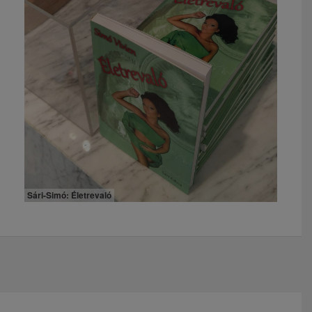
Sári-Simó: Életrevaló