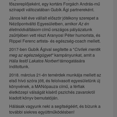
főszereplőjeként, egy kortárs Forgách András-mű
színapdi változatában Gubík Ági partnereként.
János két éve vállalt először jótékony szerepet a
Nézőpontváltó Egyesületben, amikor
Az én
életmódváltásom
című országos pályázatunk
zsűrijében vett részt Aranyosi Péter humorista, és
Rippel Ferenc artista- és egészség-coach mellett.
2017-ben Gubík Ágival segítette a "
Civilek mentik
meg az egészségügyet"
kampányunkat, amit a
Hála festő Lakatos Norbert
támogatására
indítottunk.
2018. március 21-én temérdek munkája mellett az
első hívó szóra jött, és felolvasott egyesületünk új
könyvének, a MANópauza című, a férfiak
életközepi válságát kísérő pszichés zavarokról
kiadott könyv bemutatóján.
Hálásak vagyunk neki a segítségéért, és bízunk a
további siekres együttműködésben!