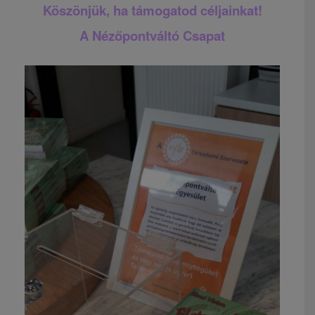
Köszönjük, ha támogatod céljainkat!
A Nézőpontváltó Csapat