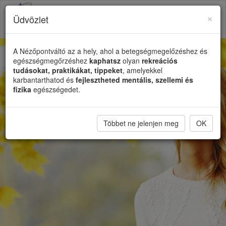
×
Üdvözlet
Toggl
naviga
A Nézőpontváltó az a hely, ahol a betegségmegelőzéshez és
egészségmegőrzéshez
kaphatsz
olyan
rekreációs
tudásokat, praktikákat, tippeket
, amelyekkel
karbantarthatod és
fejlesztheted mentális, szellemi és
fizika
egészségedet.
Többet ne jelenjen meg
OK