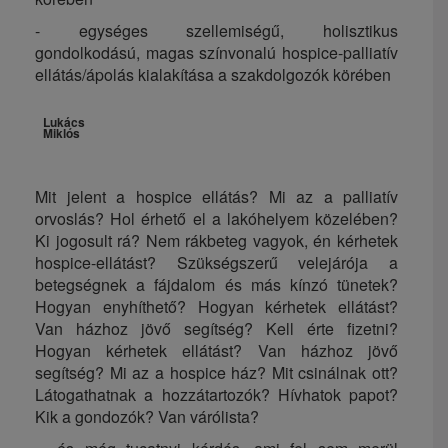
- egységes szellemiségű, holisztikus
gondolkodású, magas színvonalú hospice-palliatív
ellátás/ápolás kialakítása a szakdolgozók körében
Lukács
Miklós
Mit jelent a hospice ellátás? Mi az a palliatív
orvoslás? Hol érhető el a lakóhelyem közelében?
Ki jogosult rá? Nem rákbeteg vagyok, én kérhetek
hospice-ellátást? Szükségszerű velejárója a
betegségnek a fájdalom és más kínzó tünetek?
Hogyan enyhíthető? Hogyan kérhetek ellátást?
Van házhoz jövő segítség? Kell érte fizetni?
Hogyan kérhetek ellátást? Van házhoz jövő
segítség? Mi az a hospice ház? Mit csinálnak ott?
Látogathatnak a hozzátartozók? Hívhatok papot?
Kik a gondozók? Van várólista?