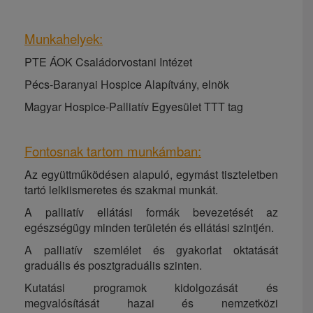
Munkahelyek:
PTE ÁOK Családorvostani Intézet
Pécs-Baranyai Hospice Alapítvány, elnök
Magyar Hospice-Palliatív Egyesület TTT tag
Fontosnak tartom munkámban:
Az együttműködésen alapuló, egymást tiszteletben
tartó lelkiismeretes és szakmai munkát.
A palliatív ellátási formák bevezetését az
egészségügy minden területén és ellátási szintjén.
A palliatív szemlélet és gyakorlat oktatását
graduális és posztgraduális szinten.
Kutatási programok kidolgozását és
megvalósítását hazai és nemzetközi