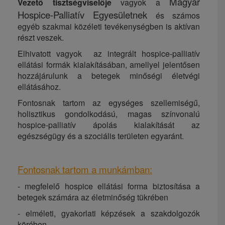
Magyar
Vezető tisztségviselője
vagyok a
Hospice-Palliatív Egyesületnek
és számos
egyéb szakmai közéleti tevékenységben is aktívan
részt veszek.
Elhivatott vagyok az integrált hospice-palliatív
ellátási formák kialakításában, amellyel jelentősen
hozzájárulunk a betegek minőségi életvégi
ellátásához.
Fontosnak tartom az egységes szellemiségű,
holisztikus gondolkodású, magas színvonalú
hospice-palliatív ápolás kialakítását az
egészségügy és a szociális területen egyaránt.
Fontosnak tartom a munkámban:
- megfelelő hospice ellátási forma biztosítása a
betegek számára az életminőség tükrében
- elméleti, gyakorlati képzések a szakdolgozók
körében