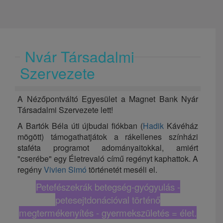
Nyár Társadalmi
Szervezete
A Nézőpontváltó Egyesület a Magnet Bank Nyár
Társadalmi Szervezete lett!
A Bartók Béla úti újbudai fiókban (
Hadik
Kávéház
mögött) támogathatjátok a rákellenes s
zínházi
staféta programot adományaitokkal, amiért
"cserébe" egy Életrevaló című regényt kaphattok. A
regény
Vivien Simó
történetét meséli el.
Petefészekrák betegség-gyógyulás -
petesejtdonációval történő
megtermékenyítés - gyermekszületés = élet.