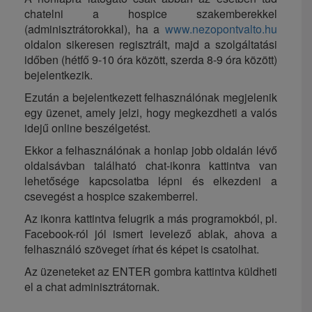
chatelni a hospice szakemberekkel
(adminisztrátorokkal), ha a
www.nezopontvalto.hu
oldalon sikeresen regisztrált, majd a szolgáltatási
időben (hétfő 9-10 óra között, szerda 8-9 óra között)
bejelentkezik.
Ezután a bejelentkezett felhasználónak megjelenik
egy üzenet, amely jelzi, hogy megkezdheti a valós
idejű online beszélgetést.
Ekkor a felhasználónak a honlap jobb oldalán lévő
oldalsávban található chat-ikonra kattintva van
lehetősége kapcsolatba lépni és elkezdeni a
csevegést a hospice szakemberrel.
Az ikonra kattintva felugrik a más programokból, pl.
Facebook-ról jól ismert levelező ablak, ahova a
felhasználó szöveget írhat és képet is csatolhat.
Az üzeneteket az ENTER gombra kattintva küldheti
el a chat adminisztrátornak.