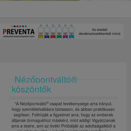
Nézőpontváltó®
köszöntők
®
"A Nézőpontváltó
csapat tevékenysége arra irányul,
hogy szemléletváltásra biztasson, és abban praktikusan
segítsen. Felhívják a figyelmet arra, hogy az emberek
álljanak önmagukhoz másként, mint addig! Vigyázzanak
arra a testre, ami az övék! Próbálják az adottságaikból a