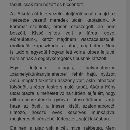
fásult, csak rám nézett és biccentett.
Az Alkotás út felé vezető aluljárólépcsőn, majd az
Intézetbe vezető meredek utcán kaptattunk. A
karomat szorította, erősen szuszogott, de nem
beszélt. Kissé síkos volt a járda, egyet
előreléptünk, kettőt majdnem visszacsúsztunk,
erőlködött, kapaszkodott a falba, meg belém. Nem
is tudom, egyedül hogyan lett volna képes feljutni,
nem annak a segélykéregetős típusnak látszott.
Egy teljesen átlagos, hatvanpluszos
„bármelyikünkanyjalehetne”, fehér hajú, nyúzott
arcú, megtört tekintetű asszony volt, akin láthatóan
lötyögött a régen testre simuló kabát.
Akár a Fény
utcai piacra is mehetett volna túróért, tejfelért, hogy
otthon csuszatésztát gyúrva, jóleső örömmel várja
haza az övéit, a frissen kisült szalonnapörctől
illatozó, hosszú évek keserves munkájával
megkeresett pénzéből törlesztett, saját lakásban.
De nem a piac volt a cél, mivel rákbeteg. Ment