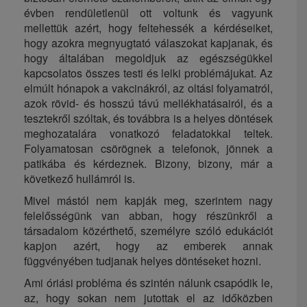
évben rendületlenül ott voltunk és vagyunk
mellettük azért, hogy feltehessék a kérdéseiket,
hogy azokra megnyugtató válaszokat kapjanak, és
hogy általában megoldjuk az egészségükkel
kapcsolatos összes testi és lelki problémájukat. Az
elmúlt hónapok a vakcinákról, az oltási folyamatról,
azok rövid- és hosszú távú mellékhatásairól, és a
tesztekről szóltak, és továbbra is a helyes döntések
meghozatalára vonatkozó feladatokkal teltek.
Folyamatosan csörögnek a telefonok, jönnek a
patikába és kérdeznek. Bizony, bizony, már a
következő hullámról is.
Mivel mástól nem kapják meg, szerintem nagy
felelősségünk van abban, hogy részünkről a
társadalom közérthető, személyre szóló edukációt
kapjon azért, hogy az emberek annak
függvényében tudjanak helyes döntéseket hozni.
Ami óriási probléma és szintén nálunk csapódik le,
az, hogy sokan nem jutottak el az időközben