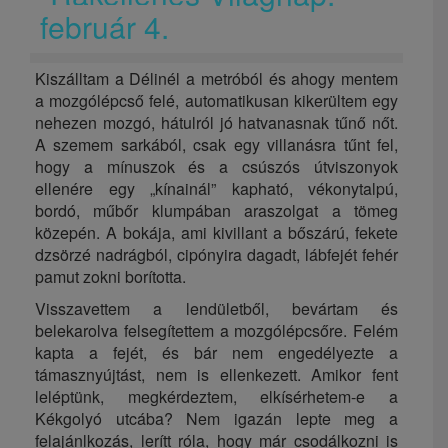
február 4.
Kiszálltam a Délinél a metróból és ahogy mentem
a mozgólépcső felé, automatikusan kikerültem egy
nehezen mozgó, hátulról jó hatvanasnak tűnő nőt.
A szemem sarkából, csak egy villanásra tűnt fel,
hogy a mínuszok és a csúszós útviszonyok
ellenére egy „kínainál” kapható, vékonytalpú,
bordó, műbőr klumpában araszolgat a tömeg
közepén.
A bokája, ami kivillant a bőszárú, fekete
dzsörzé nadrágból, cipónyira dagadt, lábfejét fehér
pamut zokni borította.
Visszavettem a lendületből, bevártam és
belekarolva felsegítettem a mozgólépcsőre.
Felém
kapta a fejét, és bár nem engedélyezte a
támasznyújtást, nem is ellenkezett. Amikor fent
leléptünk, megkérdeztem, elkísérhetem-e a
Kékgolyó utcába?
Nem igazán lepte meg a
felajánlkozás, lerítt róla, hogy már csodálkozni is