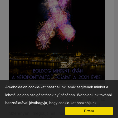
A weboldalon cookie-kat használunk, amik segítenek minket a
lehető legjobb szolgáltatások nyújtásában. Weboldalunk további
A varródoboz egyik titkos fiókjában lapult az
használatával jóváhagyja, hogy cookie-kat használjunk.
aprócska, harang formájú, ezüstszínű csengettyű.
Értem
Szerényen megbújt és hosszú hónapokig várt