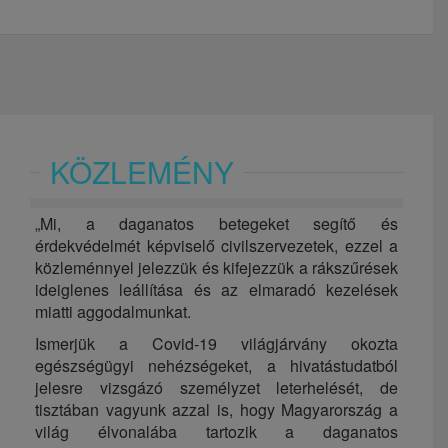
KÖZLEMÉNY
„Mi, a daganatos betegeket segítő és
érdekvédelmét képviselő civilszervezetek, ezzel a
közleménnyel jelezzük és kifejezzük a rákszűrések
ideiglenes leállítása és az elmaradó kezelések
miatti aggodalmunkat.
Ismerjük a Covid-19 világjárvány okozta
egészségügyi nehézségeket, a hivatástudatból
jelesre vizsgázó személyzet leterhelését, de
tisztában vagyunk azzal is, hogy Magyarország a
világ élvonalába tartozik a daganatos