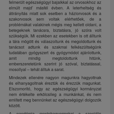
felmerült egészségügyi bajaikkal az orvosokhoz az
elmúlt majd’ másfél évben. A leterheltség és
átirányítás miatt sok esetben a háziorvosok és a
szakorvosok sem voltak elérhetőek, de a
problémákat valakinek mégis meg kellett oldani, a
betegeknek tanácsra, biztatásra, jó szóra volt
szükségük. Mi ezekben az esetekben is ott álltunk
a tára mögött és válaszoltunk és megoldottunk és
tanácsot adtunk és szakmai felkészültségünk
tudatában gyógyszert és gyógymódot ajánlottunk,
amit mindig megtoldottunk hitünk,
emberszeretetünk szerint jó szóval, biztatással,
mosollyal – tehát álltuk a sarat.
Mindezek ellenére nagyon magunkra hagyottnak
és elhanyagoltnak éreztük és érezzük magunkat.
Elszomorító, hogy az egészségügyi kormányzat
nem értékelte erkölcsileg a munkánkat, és nem
említett meg bennünket az egészségügyi dolgozók
között.
A pandémia mostohagyermekei a szociális