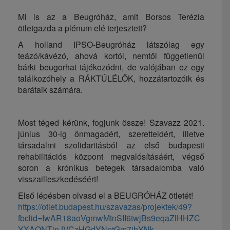
Mi is az a Beugróház, amit Borsos Terézia
ötletgazda a plénum elé terjesztett?
A holland IPSO-Beugróház látszólag egy
teázó/kávézó, ahová kortól, nemtől függetlenül
bárki beugorhat tájékozódni, de valójában ez egy
találkozóhely a RÁKTÚLÉLŐK, hozzátartozóik és
barátaik számára.
Most téged kérünk, fogjunk össze! Szavazz 2021.
június 30-ig önmagadért, szeretteidért, illetve
társadalmi szolidaritásból az első budapesti
rehabilitációs központ megvalósításáért, végső
soron a krónikus betegek társadalomba való
visszailleszkedéséért!
Első lépésben olvasd el a BEUGRÓHÁZ ötletét!
https://otlet.budapest.hu/szavazas/projektek/49?
fbclid=IwAR18aoVgmwMtnSII6twjBs9eqaZlHHZC
YXAQNTjnJVCzHGdYNptGm7jhYNk