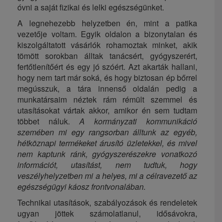
óvni a saját fizikai és lelki egészségünket.
A legnehezebb helyzetben én, mint a patika
vezetője voltam. Egyik oldalon a bizonytalan és
kiszolgáltatott vásárlók rohamoztak minket, akik
tömött sorokban álltak tanácsért, gyógyszerért,
fertőtlenítőért és egy jó szóért. Azt akarták hallani,
hogy nem tart már soká, és hogy biztosan ép bőrrel
megússzuk, a tára innenső oldalán pedig a
munkatársaim néztek rám rémült szemmel és
utasításokat vártak akkor, amikor én sem tudtam
többet náluk.
A kormányzati kommunikáció
szemében mi egy rangsorban álltunk az egyéb,
hétköznapi termékeket árusító üzletekkel, és mivel
nem kaptunk ránk, gyógyszerészekre vonatkozó
információt, utasítást, nem tudtuk, hogy
veszélyhelyzetben mi a helyes, mi a célravezető az
egészségügyi káosz frontvonalában.
Technikai utasítások, szabályozások és rendeletek
ugyan jöttek számolatlanul, idősávokra,