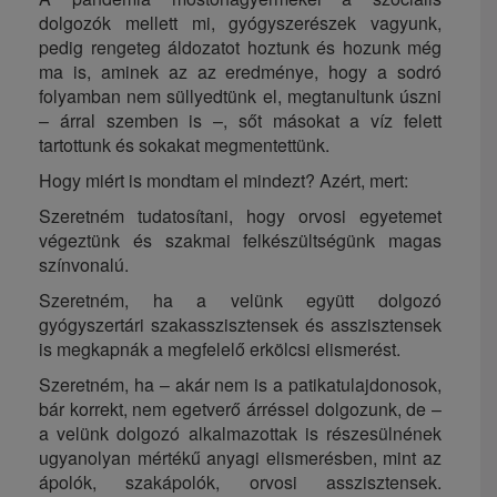
dolgozók mellett mi, gyógyszerészek vagyunk,
pedig rengeteg áldozatot hoztunk és hozunk még
ma is, aminek az az eredménye, hogy a sodró
folyamban nem süllyedtünk el, megtanultunk úszni
– árral szemben is –, sőt másokat a víz felett
tartottunk és sokakat megmentettünk.
Hogy miért is mondtam el mindezt? Azért, mert:
Szeretném tudatosítani, hogy orvosi egyetemet
végeztünk és szakmai felkészültségünk magas
színvonalú.
Szeretném, ha a velünk együtt dolgozó
gyógyszertári szakasszisztensek és asszisztensek
is megkapnák a megfelelő erkölcsi elismerést.
Szeretném, ha – akár nem is a patikatulajdonosok,
bár korrekt, nem egetverő árréssel dolgozunk, de –
a velünk dolgozó alkalmazottak is részesülnének
ugyanolyan mértékű anyagi elismerésben, mint az
ápolók, szakápolók, orvosi asszisztensek.