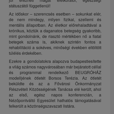
jól érezheti magát életkorától, egészségi
státuszától függetlenül!
Az időskor – szerencsés esetben – sokunkat elér,
de nem mindegy, milyen fizikai, szellemi és
mentális állapotban. Az életkor előrehaladtával a
krónikus, köztük a daganatos betegség gyakoribb,
mint gondolnánk, de riasztó mértékben nő a fiatal
betegek száma is, akiknek szintén fontos a
rehabilitáció a sokéves, minőségi években eltöltött
túlélés érdekében.
Ezekre a gondolatokra alapozva budapestiesítette
a világ számos nagyvárosában már bejáratott céllal
és programmal rendelkező BEUGRÓHÁZ
modelljének ötletét Borsos Terézia. Az ötletét
beküldte és az a Fővárosi Önkormányzat
Részvételi Közösségének Tanácsa elé került, ahol
az első, egész napos konferencián, a
Nézőpontváltó Egyesület hathatós támogatásával
felkerült a közönségszavazati listára.