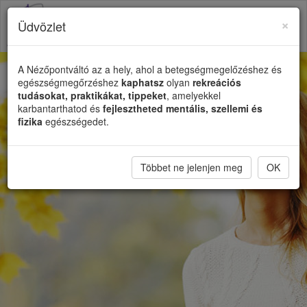
×
Üdvözlet
Toggl
naviga
A Nézőpontváltó az a hely, ahol a betegségmegelőzéshez és
egészségmegőrzéshez
kaphatsz
olyan
rekreációs
tudásokat, praktikákat, tippeket
, amelyekkel
karbantarthatod és
fejlesztheted mentális, szellemi és
fizika
egészségedet.
Többet ne jelenjen meg
OK