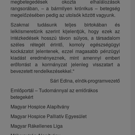
megbetegedések okozta elhalálozások
rangsorában, – a bármilyen krónikus – betegség
megelőzésében pedig az utolsók között vagyunk.
Szakmai tudásunk teljes birtokában és
lelkiismeretünk szerint kijelentjük, hogy ezek az
intézkedések hosszú távon súlyos, a társadalom
széles rétegét érintő, komoly egészségügyi
kockázatot jelentenek, ezzel magasabb pénzügyi
kiadást eredményeznek, mint amennyi emberi
erőforrást a kormányzat jelenleg visszatart a
bevezetett rendelkezésekkel."
Sári Edina, elnök-programvezető
Emlőportál – Tudománnyal az emlőrákos
betegekért
Magyar Hospice Alapítvány
Magyar Hospice Palliatív Egyesület
Magyar Rákellenes Liga