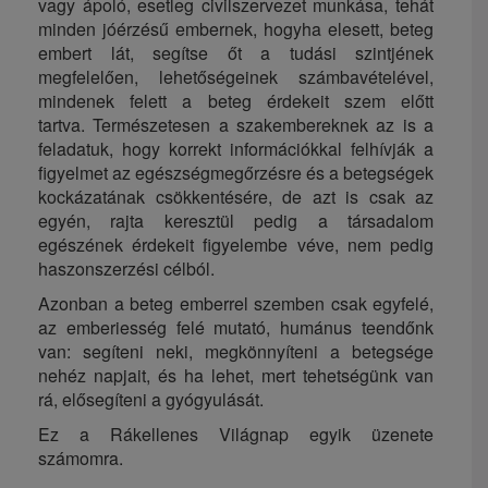
vagy ápoló, esetleg civilszervezet munkása, tehát
minden jóérzésű embernek, hogyha elesett, beteg
embert lát, segítse őt a tudási szintjének
megfelelően, lehetőségeinek számbavételével,
mindenek felett a beteg érdekeit szem előtt
tartva.
Természetesen a szakembereknek az is a
feladatuk, hogy korrekt információkkal felhívják a
figyelmet az egészségmegőrzésre és a betegségek
kockázatának csökkentésére, de azt is csak az
egyén, rajta keresztül pedig a társadalom
egészének érdekeit figyelembe véve, nem pedig
haszonszerzési célból.
Azonban a beteg emberrel szemben csak egyfelé,
az emberiesség felé mutató, humánus teendőnk
van: segíteni neki, megkönnyíteni a betegsége
nehéz napjait, és ha lehet, mert tehetségünk van
rá, elősegíteni a gyógyulását.
Ez a Rákellenes Világnap egyik üzenete
számomra.