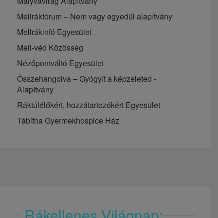
Mályvavirág Alapítvány
Mellrákfórum – Nem vagy egyedül alapítvány
Mellrákinfó Egyesület
Mell-véd Közösség
Nézőpontváltó Egyesület
Összehangolva – Gyógyít a képzeleted -
Alapítvány
Ráktúlélőkért, hozzátartozókért Egyesület
Tábitha Gyermekhospice Ház
Rákellenes Világnap: