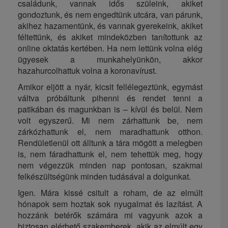
családunk, vannak idős szüleink, akiket
gondoztunk, és nem engedtünk utcára, van párunk,
akihez hazamentünk, és vannak gyerekeink, akiket
féltettünk, és akiket mindeközben tanítottunk az
online oktatás kertében. Ha nem lettünk volna elég
ügyesek a munkahelyünkön, akkor
hazahurcolhattuk volna a koronavírust.
Amikor eljött a nyár, kicsit fellélegeztünk, egymást
váltva próbáltunk pihenni és rendet tenni a
patikában és magunkban is – kívül és belül. Nem
volt egyszerű. Mi nem zárhattunk be, nem
zárkózhattunk el, nem maradhattunk otthon.
Rendületlenül ott álltunk a tára mögött a melegben
is, nem fáradhattunk el, nem tehettük meg, hogy
nem végezzük minden nap pontosan, szakmai
felkészültségünk minden tudásával a dolgunkat.
Igen. Mára kissé csitult a roham, de az elmúlt
hónapok sem hoztak sok nyugalmat és lazítást. A
hozzánk betérők számára mi vagyunk azok a
biztosan elérhető szakemberek, akik az elmúlt egy