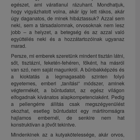
egészet, ami váratlanul rázuhant.
Mondhatjuk,
hogy vigyázhatott volna, akár így lett rákos, akár
úgy daganatos, de minek hibáztassuk? Azzal sem
neki, sem a társadalomnak, orvosoknak nem lesz
jobb – a helyzet, a betegség és az azzal való
együttélés neki és a hozzátartozóinak ugyanaz
marad.
Persze, mi emberek szeretünk mindent tisztán látni,
sőt, tisztázni, feketén-fehéren, főként, ha másról
van szó, nem saját magunkról.
A bűnbakképzés és
a kioktatás a legmagasabb szinten folyó
egyetemes, emberi „tanítási” módszer, aminek
végtermékét, a bűntudatot, az egész világon
elfogadnak kívánatos alapkompetenciaként.
Pedig
a pellengérre állítás csak megszégyenülést
okozhat, esetleg bűntudatot egy mártíromságra
hajlamos embernél, de senkire nem hat
konstruktívan a jövőt tekintve.
Mindenkinek az a kutyakötelessége, akár orvos,