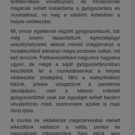
fertőtlenítésre vonatkozóan, de mindenkinek
magának kellett kialakítania a gyógyszertára és
munkatársai, no meg a vásárlói érdekében a
helyes védekezést.
Mi, orvosi egyetemet végzett gyógyszerészek, bár
még sosem tapasztaltunk egészségügyi
veszélyhelyzetet, ekkora méretű világjárványt, a
hivatásunkból adódóan mégis pontosan tudtuk, mit
kell tennünk. Patikavezetőként magunkra hagyatva
ugyan, de mégis a saját gyógyszertárunkban
készítettük fel a munkatársainkat a helyes
védekezési stratégiára. Mint a statisztikákból
kitűnik, jelesre vizsgáztunk a pandémia
iskolájában, mert a kétezer működő
gyógyszertárból csak pár egységet kellett bezárni
vírusfertőzés miatt, szerencsére azokat is csak
rövid időre.
A munka és védekezés megszervezése mellett
elkezdtünk vadászni a valós, pontos és
használható információkra. Sem időnk, sem