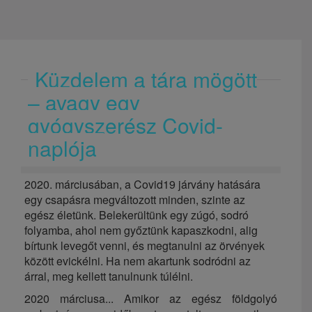
Küzdelem a tára mögött
– avagy egy
gyógyszerész Covid-
naplója
2020. márciusában, a Covid19 járvány hatására
egy csapásra megváltozott minden, szinte az
egész életünk. Belekerültünk egy zúgó, sodró
folyamba, ahol nem győztünk kapaszkodni, alig
bírtunk levegőt venni, és megtanulni az örvények
között evickélni. Ha nem akartunk sodródni az
árral, meg kellett tanulnunk túlélni.
2020 márciusa... Amikor az egész földgolyó