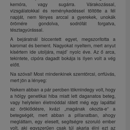
kemóra, vagy sugárra. Várakozással,
vizsgálatokkal és reménykedéssel töltötte a fél
napját, nem fényes arccal a gyerekek, unokák
örömére gondolva, sodrófát forgatva,
tésztagyúrással.
A bejáratnál biccentett egyet, megszorította a
karomat és bement. Nagyokat nyeltem, mert anyut
kísértem ide utoljára, majd’ nyolc éve. Az ő arca,
tekintete, cipóra dagadt bokája is ilyen volt a vég
előtt.
Na szóval! Most mindenkinek szemtörcsi, orrfúvás,
mert jön a lényeg:
Nekem abban a pár percben tökmindegy volt, hogy
a hölgy genetikai hiba miatt lett daganatos beteg,
vagy helytelen életmóddal rátett még egy lapáttal
az öröklődésre, kvázi „magának okozta-e” a
betegségét, mert abban a pillanatban, ahogy
megláttam, egy elesett, segítségre szoruló ember
volt, aki egyszerűen csak túl akarja élni ezt az