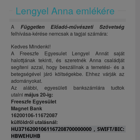
Lengyel Anna emlékére
A
Független Előadó-művészeti Szövetség
felhívása-kérése nemcsak a tagjai számára:
Kedves Mindenki!
A Freeszfe Egyesulet Lengyel Annát saját
halottjának tekinti, és szeretnék Anna családját
segíteni azzal, hogy beszállnak a temetési- és a
betegségével járó költségekbe. Ehhez várják az
adományokat.
Az alábbi, egyesületi bankszámlára tudtok
utalni
május 20-ig:
Freeszfe Egyesület
Magnet Bank
16200106-11672087
külföldről utalásnál:
HU37162001061167208700000000 , SWIFT/BIC: 
HBWEHUHB