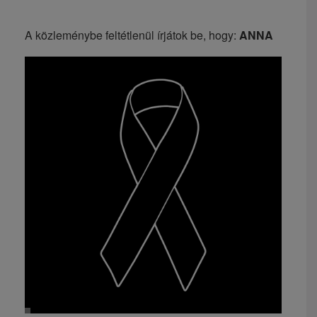
A közleménybe feltétlenül írjátok be, hogy:
ANNA