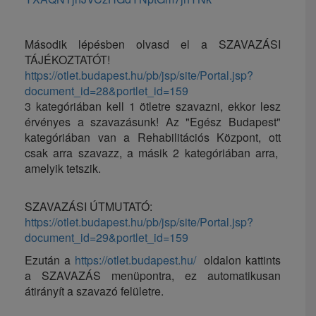
Második lépésben olvasd el a SZAVAZÁSI
TÁJÉKOZTATÓT!
https://otlet.budapest.hu/pb/jsp/site/Portal.jsp?
document_id=28&portlet_id=159
3 kategóriában kell 1 ötletre szavazni, ekkor lesz
érvényes a szavazásunk! Az "Egész Budapest"
kategóriában van a Rehabilitációs Központ, ott
csak arra szavazz, a másik 2 kategóriában arra,
amelyik tetszik.
SZAVAZÁSI ÚTMUTATÓ:
https://otlet.budapest.hu/pb/jsp/site/Portal.jsp?
document_id=29&portlet_id=159
Ezután a
https://otlet.budapest.hu/
oldalon kattints
a SZAVAZÁS menüpontra, ez automatikusan
átirányít a szavazó felületre.