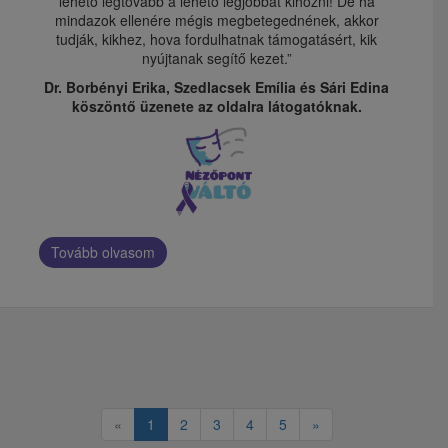
lehető legtovább a lehető legjobbat kihozni! De ha
mindazok ellenére mégis megbetegednének, akkor
tudják, kikhez, hova fordulhatnak támogatásért, kik
nyújtanak segítő kezet.”
Dr. Borbényi Erika, Szedlacsek Emília és Sári Edina
köszöntő üzenete az oldalra látogatóknak.
Tovább olvasom
«
1
2
3
4
5
»