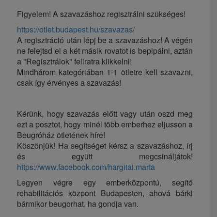
Figyelem! A szavazáshoz regisztrálni szükséges!
https://otlet.budapest.hu/szavazas/
A regisztráció után lépj be a szavazáshoz! A végén
ne felejtsd el a két másik rovatot is bepipálni, aztán
a "Regisztrálok" feliratra klikkelni!
Mindhárom kategóriában 1-1 ötletre kell szavazni,
csak így érvényes a szavazás!
Kérünk, hogy szavazás előtt vagy után oszd meg
ezt a posztot, hogy minél több emberhez eljusson a
Beugróház ötletének híre!
Köszönjük! Ha segítséget kérsz a szavazáshoz, írj
és együtt megcsináljátok!
https://www.facebook.com/hargitai.marta
Legyen végre egy emberközpontú, segítő
rehabilitációs központ Budapesten, ahová bárki
bármikor beugorhat, ha gondja van.