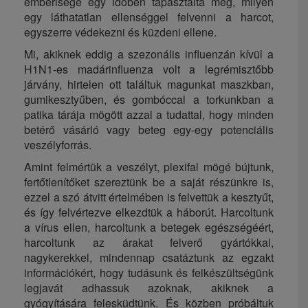
emberisége egy időben tapasztalta meg, milyen
egy láthatatlan ellenséggel felvenni a harcot,
egyszerre védekezni és küzdeni ellene.
Mi, akiknek eddig a szezonális influenzán kívül a
H1N1-es madárinfluenza volt a legrémisztőbb
járvány, hirtelen ott találtuk magunkat maszkban,
gumikesztyűben, és gombóccal a torkunkban a
patika tárája mögött azzal a tudattal, hogy minden
betérő vásárló vagy beteg egy-egy potenciális
veszélyforrás.
Amint felmértük a veszélyt, plexifal mögé bújtunk,
fertőtlenítőket szereztünk be a saját részünkre is,
ezzel a szó átvitt értelmében is felvettük a kesztyűt,
és így felvértezve elkezdtük a háborút. Harcoltunk
a vírus ellen, harcoltunk a betegek egészségéért,
harcoltunk az árakat felverő gyártókkal,
nagykerekkel, mindennap csatáztunk az egzakt
információkért, hogy tudásunk és felkészültségünk
legjavát adhassuk azoknak, akiknek a
gyógyítására felesküdtünk. És közben próbáltuk